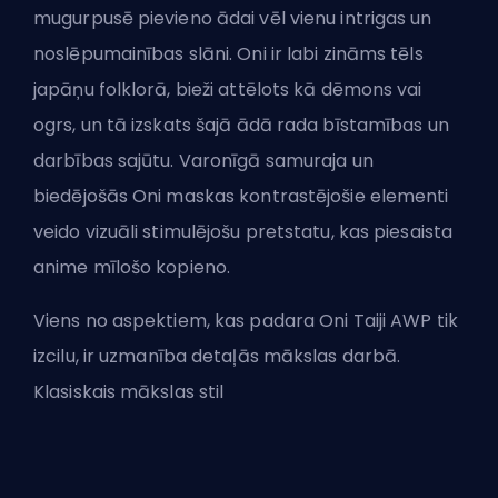
mugurpusē pievieno ādai vēl vienu intrigas un
noslēpumainības slāni. Oni ir labi zināms tēls
japāņu folklorā, bieži attēlots kā dēmons vai
ogrs, un tā izskats šajā ādā rada bīstamības un
darbības sajūtu. Varonīgā samuraja un
biedējošās Oni maskas kontrastējošie elementi
veido vizuāli stimulējošu pretstatu, kas piesaista
anime mīlošo kopieno.
Viens no aspektiem, kas padara Oni Taiji AWP tik
izcilu, ir uzmanība detaļās mākslas darbā.
Klasiskais mākslas stil