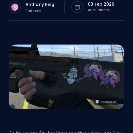
03 Feb 2026
Anthony King
A
Atjaunināts:
Partneris
Ak jā, anime. Šis Japānas mediju veids ir saplūdis