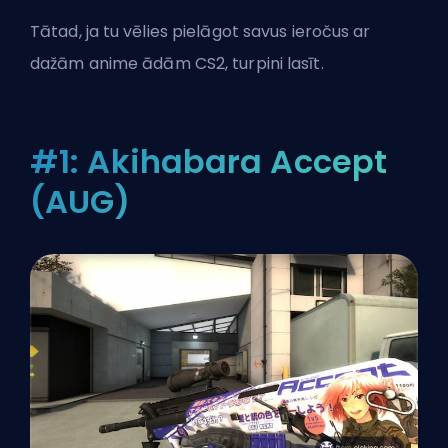
Tātad, ja tu vēlies pielāgot savus ieročus ar
dažām anime ādām CS2, turpini lasīt.
#1: Akihabara Accept
(AUG)