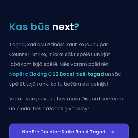
Kas būs
next
?
Tagad, kad esi uzzinājis kaut ko jaunu par
Counter-Strike, ir laiks sākt spēlēt un kļūt
labākam šajā spēlē. Mēs varam palīdzēt!
Nopērc Eloking CS2 Boost tieši tagad
un sāc
spēlēt tajā rank, ko tu tiešām esi pelnījis!
Vai arī vari
pievienoties mūsu Discord serverim
un piedalīties dažādos giveaway!
Nopērc Counter-Strike Boost Tagad