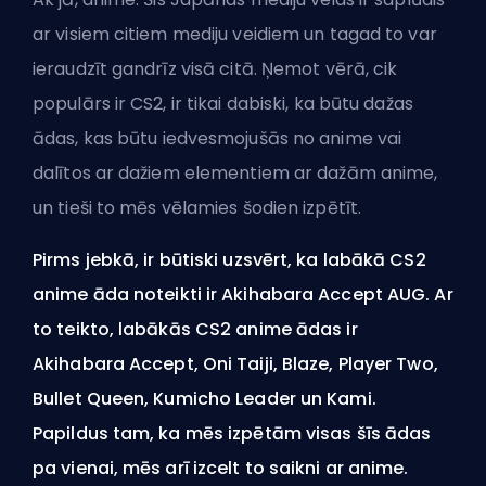
ar visiem citiem mediju veidiem un tagad to var
ieraudzīt gandrīz visā citā. Ņemot vērā, cik
populārs ir CS2, ir tikai dabiski, ka būtu dažas
ādas
, kas būtu iedvesmojušās no anime vai
dalītos ar dažiem elementiem ar dažām anime,
un tieši to mēs vēlamies šodien izpētīt.
Pirms jebkā, ir būtiski uzsvērt, ka labākā CS2
anime āda noteikti ir Akihabara Accept AUG. Ar
to teikto, labākās CS2 anime ādas ir
Akihabara Accept, Oni Taiji, Blaze, Player Two,
Bullet Queen, Kumicho Leader un Kami.
Papildus tam, ka mēs izpētām visas šīs ādas
pa vienai, mēs arī izcelt to saikni ar anime.