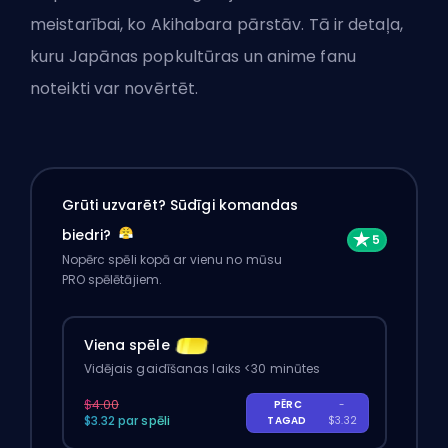
meistarībai, ko Akihabara pārstāv. Tā ir detaļa,
kuru Japānas popkultūras un anime fanu
noteikti var novērtēt.
Grūti uzvarēt? Sūdīgi komandas
biedri?
Nopērc spēli kopā ar vienu no mūsu
PRO spēlētājiem.
Viena spēle
Vidējais gaidīšanas laiks <30 minūtes
$4.00
PĒRC
-
$3.32 par spēli
TAGAD
$3.32