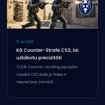
12 Jul 2026
Kā Counter-Strafe CS2, lai
uzlabotu precizitāti
TL;DR: Counter-strafing joprojām
nosaka CS2 dueli, jo lodes ir
neprecīzas, kam&#…