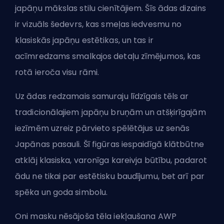
japāņu mākslas stilu cienītājiem. Šīs ādas dizains
ir vizuāls šedevrs, kas smeļas iedvesmu no
klasiskās japāņu estētikas, un tas ir
acīmredzams smalkajos detaļu zīmējumos, kas
rotā ieroča visu rāmi.
Uz ādas redzamais samuraju līdzīgais tēls ar
tradicionālajiem japāņu bruņām un atšķirīgajām
iezīmēm uzreiz pārvieto spēlētājus uz senās
Japānas pasauli. Šī figūras iespaidīgā klātbūtne
atklāj klasiska, varonīga kareivja būtību, padarot
ādu ne tikai par estētisku baudījumu, bet arī par
spēka un goda simbolu.
Oni masku nēsājoša tēla iekļaušana AWP