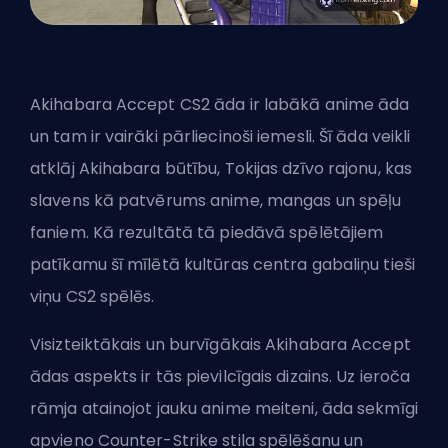
Akihabara Accept CS2 āda ir labākā anime āda
un tam ir vairāki pārliecinoši iemesli. Šī āda veikli
atklāj Akihabara būtību, Tokijas dzīvo rajonu, kas
slavens kā patvērums anime, mangas un spēļu
faniem. Kā rezultātā tā piedāvā spēlētājiem
patīkamu šī mīlētā kultūras centra gabaliņu tieši
viņu CS2 spēlēs.
Visizteiktākais un burvīgākais Akihabara Accept
ādas aspekts ir tās pievilcīgais dizains. Uz ieroča
rāmja atainojot jauku anime meiteni, āda sekmīgi
apvieno Counter-Strike stila spēlēšanu un