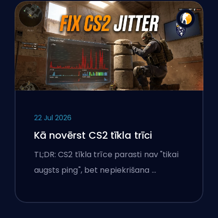
22 Jul 2026
Kā novērst CS2 tīkla trīci
TL;DR: CS2 tīkla trīce parasti nav "tikai
augsts ping", bet nepiekrišana …