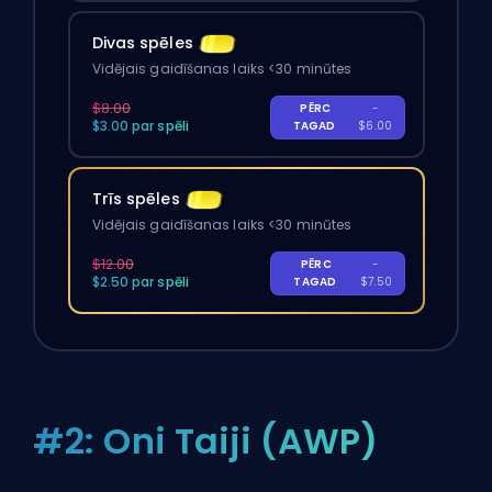
Divas spēles
Vidējais gaidīšanas laiks <30 minūtes
$8.00
PĒRC
-
$3.00 par spēli
TAGAD
$6.00
Trīs spēles
Vidējais gaidīšanas laiks <30 minūtes
$12.00
PĒRC
-
$2.50 par spēli
TAGAD
$7.50
#2: Oni Taiji (AWP)