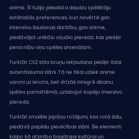
anime. Šī fuzija piesaista daudzu spēlētāju
estētiskās preferences, kuri novērtē gan
intensīvu šaušanas darbību, gan anime,
piedāvājot unikālu vizuālo pieredzi, kas piešķir
personību viņu spēles arsenālam.
Turklāt CS2 stila bruņu iekļaušana piešķir ādai
autentiskuma slāni. Tā ne tikai uzliek anime
varoni uz ieroča, bet drīzāk integrē dizainu
spēles pamattēmā, uzlabojot kopējo imersīvo
pieredzi.
Turklāt smalkie japāņu rotājumi, kas rotā ādu,
piedāvā papildu pievilcības slāni. Šie elementi
kalpo kā atzinība bagātajai kultūrai un