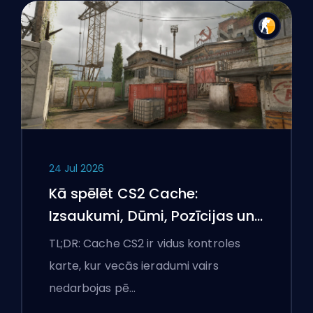
24 Jul 2026
Kā spēlēt CS2 Cache:
Izsaukumi, Dūmi, Pozīcijas un
Premjeru padomi
TL;DR: Cache CS2 ir vidus kontroles
karte, kur vecās ieradumi vairs
nedarbojas pē…