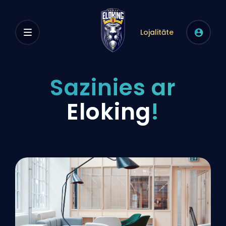
Lojalitāte
Sazinies ar
Eloking
!