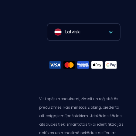
Latviski
Visi spēļu nosaukumi, zīmoli un reģistrētās
preču zīmes, kas minētas Eloking, pieder to
attiecīgajiem īpašniekiem. Jebkādas šādas
atsauces tiek izmantotas tikai identifikācijas
nolūkos un nenozīmē nekādu saistību ar