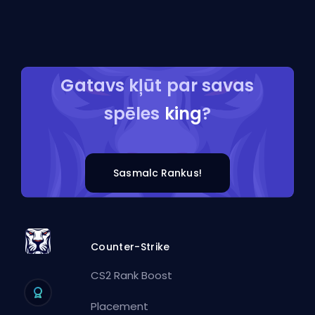
Gatavs kļūt par savas
spēles
king
?
Sasmalc Rankus!
Counter-Strike
CS2 Rank Boost
Placement