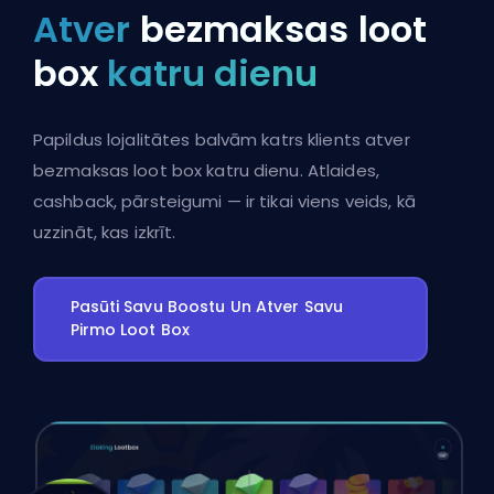
Atver
bezmaksas loot
box
katru dienu
Papildus lojalitātes balvām katrs klients atver
bezmaksas loot box katru dienu. Atlaides,
cashback, pārsteigumi — ir tikai viens veids, kā
uzzināt, kas izkrīt.
Pasūti Savu Boostu Un Atver Savu
Pirmo Loot Box