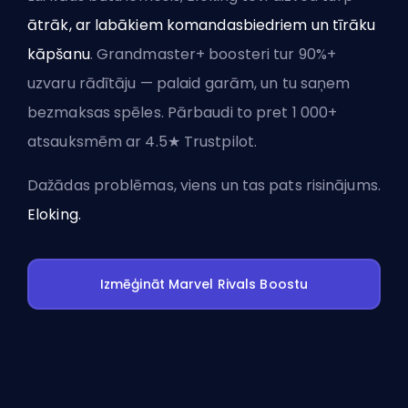
ātrāk, ar labākiem komandasbiedriem un tīrāku
kāpšanu
. Grandmaster+ boosteri tur 90%+
uzvaru rādītāju — palaid garām, un tu saņem
bezmaksas spēles. Pārbaudi to pret 1 000+
atsauksmēm ar 4.5★ Trustpilot.
Dažādas problēmas, viens un tas pats risinājums.
Eloking.
Izmēģināt Marvel Rivals Boostu