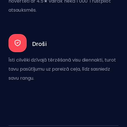
novērtēti ar 4.5★ vairāk nekā 1 000 Trustpilot
atsauksmēs.
Droši
Īsti cilvēki dzīvajā tērzēšanā visu diennakti, turot
tavu pasūtījumu uz pareizā ceļa, līdz sasniedz
savu rangu.