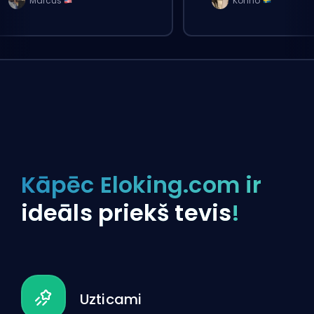
Marcus
Konno
Kāpēc Eloking.com ir
ideāls priekš tevis
!
Uzticami