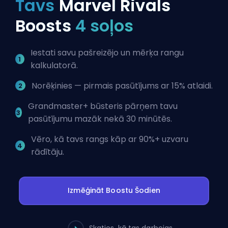
Tavs
Marvel Rivals
Boosts
4 soļos
Iestati savu pašreizējo un mērķa rangu
kalkulatorā.
Norēķinies — pirmais pasūtījums ar 15% atlaidi.
Grandmaster+ būsteris pārņem tavu
pasūtījumu mazāk nekā 30 minūtēs.
Vēro, kā tavs rangs kāp ar 90%+ uzvaru
rādītāju.
Izmēģināt Boostu Šodien