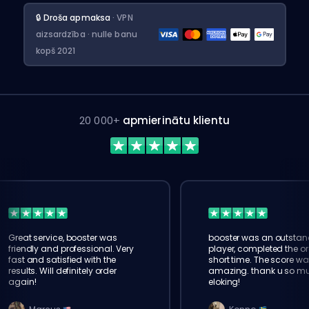
🔒 Droša apmaksa
· VPN
aizsardzība · nulle banu
kopš 2021
20 000+
apmierinātu klientu
Great service, booster was
booster was an outstan
friendly and professional. Very
player, completed the or
fast and satisfied with the
short time. The score wa
results. Will definitely order
amazing. thank u so m
again!
eloking!