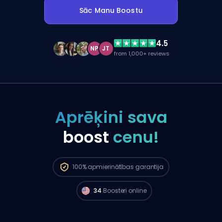
Sāc Manu Boostu
4.5
NP
JT
from 1,000+ reviews
Aprēķini sava
boost
cenu!
100%
apmierinātības garantija
34
Boosteri online