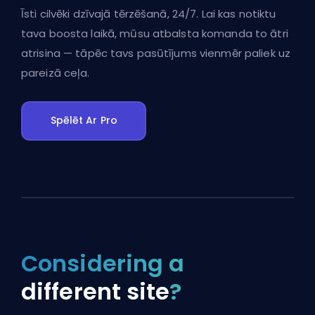
Īsti cilvēki dzīvajā tērzēšanā, 24/7. Lai kas notiktu
tava boosta laikā, mūsu atbalsta komanda to ātri
atrisina — tāpēc tavs pasūtījums vienmēr paliek uz
pareizā ceļa.
Spēlēt Ar Pro
Considering a
different site
?