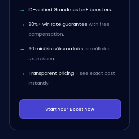
ID-verified Grandmaster+ boosters
.
90%+ win rate guarantee
with free
compensation.
30 minūšu sākuma laiks
ar reāllaika
izsekošanu.
Transparent pricing
– see exact cost
instantly.
Start Your Boost Now