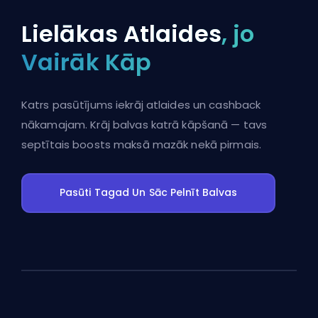
Lielākas Atlaides
, jo
Vairāk Kāp
Katrs pasūtījums iekrāj atlaides un cashback
nākamajam. Krāj balvas katrā kāpšanā — tavs
septītais boosts maksā mazāk nekā pirmais.
Pasūti Tagad Un Sāc Pelnīt Balvas