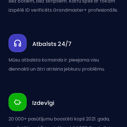
Bez botiem, bez skriptiem. Katru spēli ar rokām
izspēlē ID verificēts Grandmaster+ profesionālis.
Atbalsts 24/7
Mūsu atbalsta komanda ir pieejama visu
diennakti un ātri atrisina jebkuru problēmu.
Izdevīgi
20 000+ pasūtījumu boostēti kopš 2021. gada,