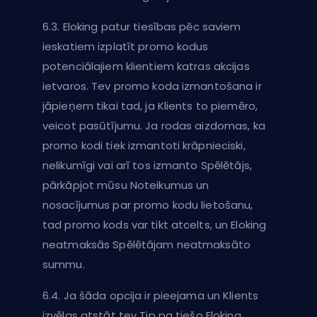
6.3. Eloking patur tiesības pēc saviem
ieskatiem izplatīt promo kodus
potenciālajiem klientiem katras akcijas
ietvaros. Tev promo koda izmantošana ir
jāpieņem tikai tad, ja Klients to piemēro,
veicot pasūtījumu. Ja rodas aizdomas, ka
promo kodi tiek izmantoti krāpnieciski,
nelikumīgi vai arī tos izmanto Spēlētājs,
pārkāpjot mūsu Noteikumus un
nosacījumus par promo kodu lietošanu,
tad promo kods var tikt atcelts, un Eloking
neatmaksās Spēlētājam neatmaksāto
summu.
6.4. Ja šāda opcija ir pieejama un Klients
izvēlas atstāt tev Tip pa tiešo Eloking