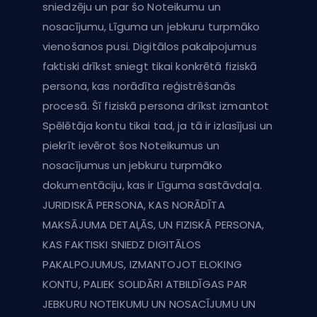
sniedzēju un par šo Noteikumu un
nosacījumu, Līguma un jebkuru turpmāko
vienošanos pusi. Digitālos pakalpojumus
faktiski drīkst sniegt tikai konkrētā fiziskā
persona, kas norādīta reģistrēšanās
procesā. Šī fiziskā persona drīkst izmantot
Spēlētāja kontu tikai tad, ja tā ir izlasījusi un
piekrīt ievērot šos Noteikumus un
nosacījumus un jebkuru turpmāko
dokumentāciju, kas ir Līguma sastāvdaļa.
JURIDISKĀ PERSONA, KAS NORĀDĪTA
MAKSĀJUMA DETAĻĀS, UN FIZISKĀ PERSONA,
KAS FAKTISKI SNIEDZ DIGITĀLOS
PAKALPOJUMUS, IZMANTOJOT ELOKING
KONTU, PALIEK SOLIDĀRI ATBILDĪGAS PAR
JEBKURU NOTEIKUMU UN NOSACĪJUMU UN