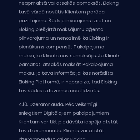
neapmaksā vai atsakās apmaksāt, Eloking
tavā vārdā nosūtīs Klientam parāda
paziņojumu. Šāds pilnvarojums izriet no
Eloking piešķirtā maksājumu aģenta
pilnvarojuma un nenozīmē, ka Eloking ir
pienākums kompensēt Pakalpojuma
maksu, ko Klients nav samaksājis. Ja Klients
pamatoti atsakās maksāt Pakalpojuma
maksu, jo tava informācija, kas norādīta
Eloking Platformā, ir nepareiza, tad Eloking
tev šādus izdevumus neatlīdzinās.
4.10. Dzeramnauda. Pēc veiksmīgi
sniegtiem Digitālajiem pakalpojumiem
Klientam var tikt piedāvāta iespēja atstāt
tev dzeramnaudu. Klients var atstāt
dzeramnaudu tikai ar Eloking