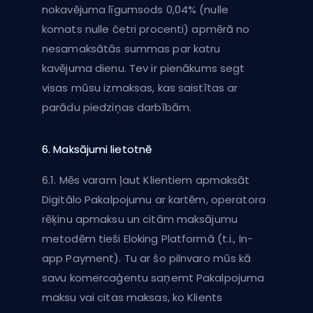
nokavējuma līgumsods 0,04% (nulle
komats nulle četri procenti) apmērā no
nesamaksātās summas par katru
kavējuma dienu. Tev ir pienākums segt
visas mūsu izmaksas, kas saistītas ar
parādu piedziņas darbībām.
6. Maksājumi lietotnē
6.1. Mēs varam ļaut Klientiem apmaksāt
Digitālo Pakalpojumu ar kartēm, operatora
rēķinu apmaksu un citām maksājumu
metodēm tieši Eloking Platformā (t.i., In-
app Payment). Tu ar šo pilnvaro mūs kā
savu komercaģentu saņemt Pakalpojuma
maksu vai citas maksas, ko Klients