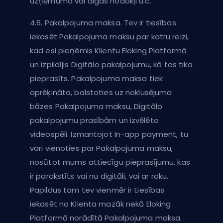
uzņēmuma vai algas nodokļi u.c.
4.6. Pakalpojuma maksa. Tev ir tiesības
iekasēt Pakalpojuma maksu par katru reizi,
kad esi pieņēmis Klientu Eloking Platformā
un izpildījis Digitālo pakalpojumu, kā tas tika
pieprasīts. Pakalpojuma maksa tiek
aprēķināta, balstoties uz noklusējuma
bāzes Pakalpojuma maksu, Digitālo
pakalpojumu prasībām un izvēlēto
videospēli. Izmantojot In-app payment, tu
vari vienoties par Pakalpojuma maksu,
nosūtot mums attiecīgu pieprasījumu, kas
ir parakstīts vai nu digitāli, vai ar roku.
Papildus tam tev vienmēr ir tiesības
iekasēt no Klienta mazāk nekā Eloking
Platformā norādītā Pakalpojuma maksa.