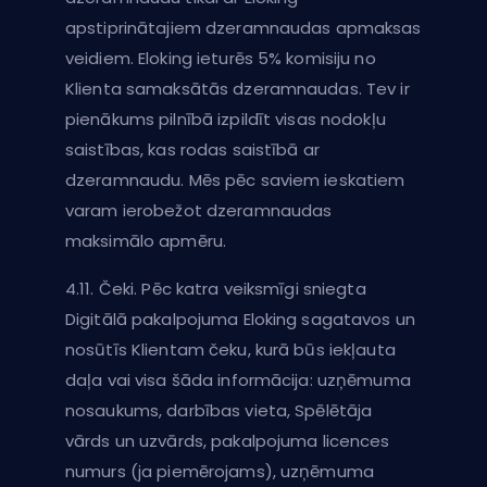
apstiprinātajiem dzeramnaudas apmaksas
veidiem. Eloking ieturēs 5% komisiju no
Klienta samaksātās dzeramnaudas. Tev ir
pienākums pilnībā izpildīt visas nodokļu
saistības, kas rodas saistībā ar
dzeramnaudu. Mēs pēc saviem ieskatiem
varam ierobežot dzeramnaudas
maksimālo apmēru.
4.11. Čeki. Pēc katra veiksmīgi sniegta
Digitālā pakalpojuma Eloking sagatavos un
nosūtīs Klientam čeku, kurā būs iekļauta
daļa vai visa šāda informācija: uzņēmuma
nosaukums, darbības vieta, Spēlētāja
vārds un uzvārds, pakalpojuma licences
numurs (ja piemērojams), uzņēmuma