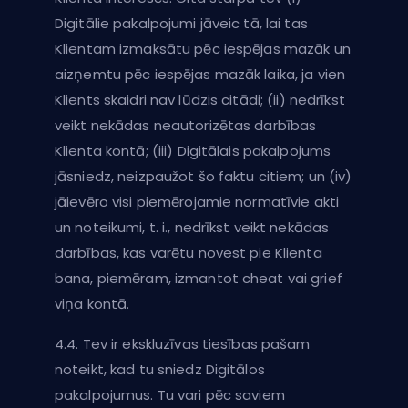
Digitālie pakalpojumi jāveic tā, lai tas
Klientam izmaksātu pēc iespējas mazāk un
aizņemtu pēc iespējas mazāk laika, ja vien
Klients skaidri nav lūdzis citādi; (ii) nedrīkst
veikt nekādas neautorizētas darbības
Klienta kontā; (iii) Digitālais pakalpojums
jāsniedz, neizpaužot šo faktu citiem; un (iv)
jāievēro visi piemērojamie normatīvie akti
un noteikumi, t. i., nedrīkst veikt nekādas
darbības, kas varētu novest pie Klienta
bana, piemēram, izmantot cheat vai grief
viņa kontā.
4.4. Tev ir ekskluzīvas tiesības pašam
noteikt, kad tu sniedz Digitālos
pakalpojumus. Tu vari pēc saviem