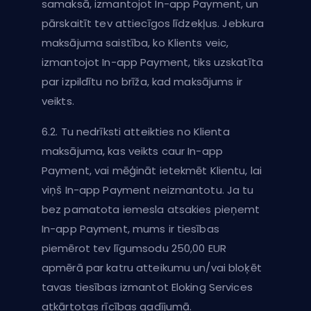
samaksā, izmantojot In-app Payment, un
pārskaitīt tev attiecīgos līdzekļus. Jebkura
maksājuma saistība, ko Klients veic,
izmantojot In-app Payment, tiks uzskatīta
par izpildītu no brīža, kad maksājums ir
veikts.
6.2. Tu nedrīksti atteikties no Klienta
maksājuma, kas veikts caur In-app
Payment, vai mēģināt ietekmēt Klientu, lai
viņš In-app Payment neizmantotu. Ja tu
bez pamatota iemesla atsakies pieņemt
In-app Payment, mums ir tiesības
piemērot tev līgumsodu 250,00 EUR
apmērā par katru atteikumu un/vai bloķēt
tavas tiesības izmantot Eloking Services
atkārtotas rīcības gadījumā.