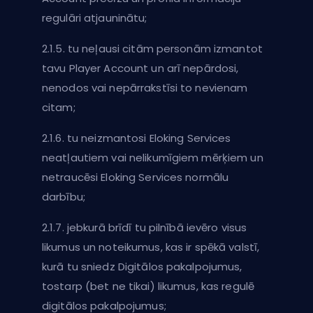
regulāri atjauninātu;
2.1.5. tu neļausi citām personām izmantot
tavu Player Account un arī nepārdosi,
nenodos vai nepārrakstīsi to nevienam
citam;
2.1.6. tu neizmantosi Eloking Services
neatļautiem vai nelikumīgiem mērķiem un
netraucēsi Eloking Services normālu
darbību;
2.1.7. jebkurā brīdī tu pilnībā ievēro visus
likumus un noteikumus, kas ir spēkā valstī,
kurā tu sniedz Digitālos pakalpojumus,
tostarp (bet ne tikai) likumus, kas regulē
digitālos pakalpojumus;