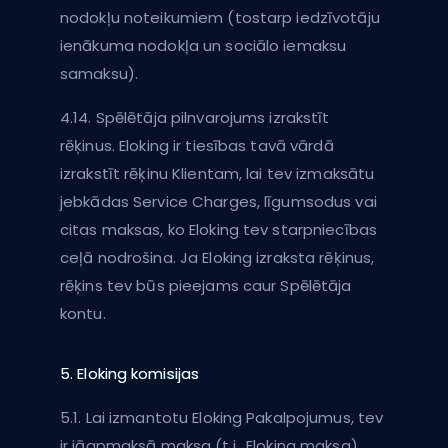
nodokļu noteikumiem (tostarp iedzīvotāju
ienākuma nodokļa un sociālo iemaksu
samaksu).
4.14. Spēlētāja pilnvarojums izrakstīt
rēķinus. Eloking ir tiesības tavā vārdā
izrakstīt rēķinu Klientam, lai tev izmaksātu
jebkādas Service Charges, līgumsodus vai
citas maksas, ko Eloking tev starpniecības
ceļā nodrošina. Ja Eloking izraksta rēķinus,
rēķins tev būs pieejams caur Spēlētāja
kontu.
5. Eloking komisijas
5.1. Lai izmantotu Eloking Pakalpojumus, tev
ir jāapmaksā maksa (t.i., Eloking maksa).