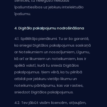
Services, tu neiegūsti nekādas
īpašumtiesības uz jebkuru intelektuālo
īpašumu.
4. Digitālo pakalpojumu nodrošināšana
4.1. Spēlētāja pienākumi. Tu ar šo garantē,
ka sniegsi Digitālos pakalpojumus saskaņā
ar Noteikumiem un nosacījumiem, Līgumu,
kā arī ar likumiem un noteikumiem, kas ir
spēkā valstī, kurā tu sniedz Digitālos
pakalpojumus. Ņem vērā, ka tu pilnībā
atbildi par jebkuru vietējo likumu un
noteikumu pārkāpumu, kas var rasties,
sniedzot Digitālos pakalpojumus.
4.2. Tev jābūt visām licencēm, atļaujām,