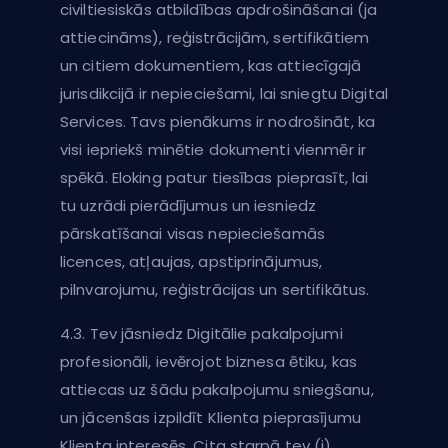
civiltiesiskās atbildības apdrošināšanai (ja
attiecināms), reģistrācijām, sertifikātiem
un citiem dokumentiem, kas attiecīgajā
jurisdikcijā ir nepieciešami, lai sniegtu Digital
Services. Tavs pienākums ir nodrošināt, ka
visi iepriekš minētie dokumenti vienmēr ir
spēkā. Eloking patur tiesības pieprasīt, lai
tu uzrādi pierādījumus un iesniedz
pārskatīšanai visas nepieciešamās
licences, atļaujas, apstiprinājumus,
pilnvarojumu, reģistrācijas un sertifikātus.
4.3. Tev jāsniedz Digitālie pakalpojumi
profesionāli, ievērojot biznesa ētiku, kas
attiecas uz šādu pakalpojumu sniegšanu,
un jācenšas izpildīt Klienta pieprasījumu
Klienta interesēs. Cita starpā tev (i)