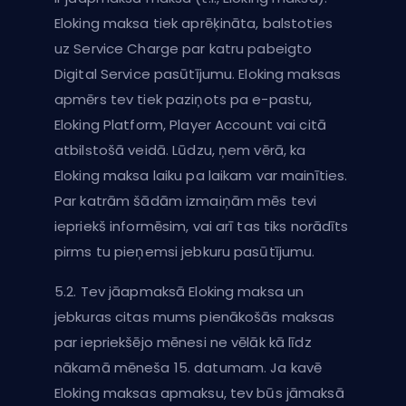
Eloking maksa tiek aprēķināta, balstoties
uz Service Charge par katru pabeigto
Digital Service pasūtījumu. Eloking maksas
apmērs tev tiek paziņots pa e-pastu,
Eloking Platform, Player Account vai citā
atbilstošā veidā. Lūdzu, ņem vērā, ka
Eloking maksa laiku pa laikam var mainīties.
Par katrām šādām izmaiņām mēs tevi
iepriekš informēsim, vai arī tas tiks norādīts
pirms tu pieņemsi jebkuru pasūtījumu.
5.2. Tev jāapmaksā Eloking maksa un
jebkuras citas mums pienākošās maksas
par iepriekšējo mēnesi ne vēlāk kā līdz
nākamā mēneša 15. datumam. Ja kavē
Eloking maksas apmaksu, tev būs jāmaksā