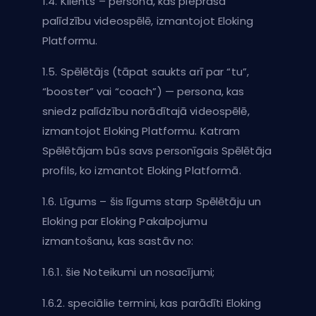
1.4. Klients – persona, kas pieprasa
palīdzību videospēlē, izmantojot Eloking
Platformu.
1.5. Spēlētājs (tāpat saukts arī par “tu”,
“booster” vai “coach”) — persona, kas
sniedz palīdzību norādītajā videospēlē,
izmantojot Eloking Platformu. Katram
Spēlētājam būs savs personīgais Spēlētāja
profils, ko izmantot Eloking Platformā.
1.6. Līgums – šis līgums starp Spēlētāju un
Eloking par Eloking Pakalpojumu
izmantošanu, kas sastāv no:
1.6.1. šie Noteikumi un nosacījumi;
1.6.2. speciālie termini, kas parādīti Eloking