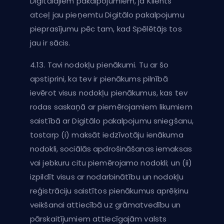
Digitālajiem pakalpojumiem, ja Klients
atceļ jau pieņemtu Digitālo pakalpojumu
pieprasījumu pēc tam, kad Spēlētājs tos
jau ir sācis.
4.13. Tavi nodokļu pienākumi. Tu ar šo
apstiprini, ka tev ir pienākums pilnībā
ievērot visus nodokļu pienākumus, kas tev
rodas saskaņā ar piemērojamiem likumiem
saistībā ar Digitālo pakalpojumu sniegšanu,
tostarp (i) maksāt iedzīvotāju ienākuma
nodokli, sociālās apdrošināšanas iemaksas
vai jebkuru citu piemērojamo nodokli; un (ii)
izpildīt visus ar nodarbinātību un nodokļu
reģistrāciju saistītos pienākumus aprēķinu
veikšanai attiecībā uz grāmatvedību un
pārskaitījumiem attiecīgajām valsts