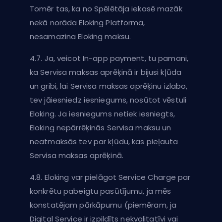
Tomēr tas, ka no Spēlētāja iekasē mazāk
nekā norāda Eloking Platforma,
nesamazina Eloking maksu.
4.7. Ja, veicot In-app payment, tu pamani,
ka Servisa maksas aprēķinā ir bijusi kļūda
un gribi, lai Servisa maksas aprēķinu izlabo,
tev jāiesniedz iesniegums, nosūtot vēstuli
Eloking. Ja iesniegums netiek iesniegts,
Eloking nepārrēķinās Servisa maksu un
neatmaksās tev par kļūdu, kas pieļauta
Servisa maksas aprēķinā.
4.8. Eloking var pielāgot Service Charge par
konkrētu pabeigtu pasūtījumu, ja mēs
konstatējam pārkāpumu (piemēram, ja
Digital Service ir izpildīts nekvalitatīvi vai