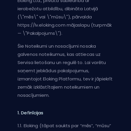
Eloking Ltd., privāta sabiedrība ar
ierobežotu atbildību, dibināta Latvijā
(\"mēs\" vai \"mūsu\"), pārvalda
https://lv.eloking.com mājaslapu (turpmāk
— \"Pakalpojums\").
Šie Noteikumi un nosacījumi nosaka
galvenos noteikumus, kas attiecas uz
Servisa lietošanu un regulē to. Lai varētu
saņemt jebkādus pakalpojumus,
izmantojot Eloking Platformu, tev ir jāpiekrīt
zemāk izklāstītajiem noteikumiem un
nosacījumiem.
1. Definīcijas
1.1. Eloking (tāpat saukts par “mēs”, “mūsu”