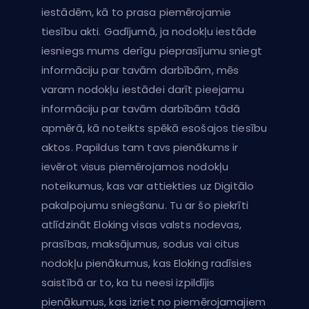
iestādēm, kā to prasa piemērojamie
tiesību akti. Gadījumā, ja nodokļu iestāde
iesniegs mums derīgu pieprasījumu sniegt
informāciju par tavām darbībām, mēs
varam nodokļu iestādei darīt pieejamu
informāciju par tavām darbībām tādā
apmērā, kā noteikts spēkā esošajos tiesību
aktos. Papildus tam tavs pienākums ir
ievērot visus piemērojamos nodokļu
noteikumus, kas var attiekties uz Digitālo
pakalpojumu sniegšanu. Tu ar šo piekrīti
atlīdzināt Eloking visas valsts nodevas,
prasības, maksājumus, sodus vai citus
nodokļu pienākumus, kas Eloking radīsies
saistībā ar to, ka tu neesi izpildījis
pienākumus, kas izriet no piemērojamajiem