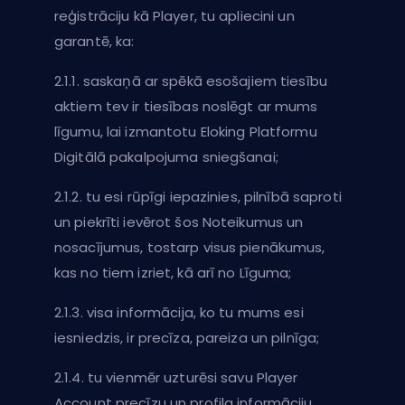
reģistrāciju kā Player, tu apliecini un
garantē, ka:
2.1.1. saskaņā ar spēkā esošajiem tiesību
aktiem tev ir tiesības noslēgt ar mums
līgumu, lai izmantotu Eloking Platformu
Digitālā pakalpojuma sniegšanai;
2.1.2. tu esi rūpīgi iepazinies, pilnībā saproti
un piekrīti ievērot šos Noteikumus un
nosacījumus, tostarp visus pienākumus,
kas no tiem izriet, kā arī no Līguma;
2.1.3. visa informācija, ko tu mums esi
iesniedzis, ir precīza, pareiza un pilnīga;
2.1.4. tu vienmēr uzturēsi savu Player
Account precīzu un profila informāciju