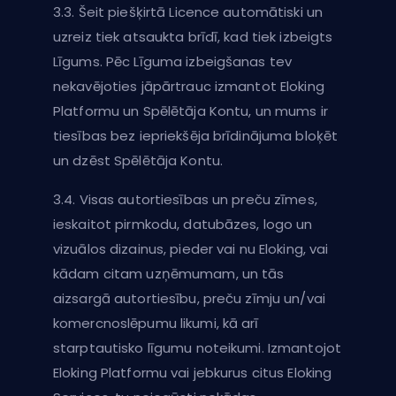
3.3. Šeit piešķirtā Licence automātiski un
uzreiz tiek atsaukta brīdī, kad tiek izbeigts
Līgums. Pēc Līguma izbeigšanas tev
nekavējoties jāpārtrauc izmantot Eloking
Platformu un Spēlētāja Kontu, un mums ir
tiesības bez iepriekšēja brīdinājuma bloķēt
un dzēst Spēlētāja Kontu.
3.4. Visas autortiesības un preču zīmes,
ieskaitot pirmkodu, datubāzes, logo un
vizuālos dizainus, pieder vai nu Eloking, vai
kādam citam uzņēmumam, un tās
aizsargā autortiesību, preču zīmju un/vai
komercnoslēpumu likumi, kā arī
starptautisko līgumu noteikumi. Izmantojot
Eloking Platformu vai jebkurus citus Eloking