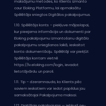
maksājumu metodes, ko Klients izmanto
caur Eloking Platformu, lai apmaksātu
Spēlētāja sniegtos Digitālos pakalpojumus.
1.10. Spēlētāja konts – piekļuve mājaslapai,
kur pieejama informācija un dokumenti par
Eloking pakalpojumu izmantošanu digitālo
pakalpojumu sniegšanas laikā, ieskaitot
konta dokumentāciju. Spēlētāji var piekļūt
Spēlētāja kontam vietnē
https://lv.eloking.com/login, ievadot
lietotājvārdu un paroli.
1.11. Tip – dzeramnauda, ko Klients pēc
saviem ieskatiem var iedot papildus jau
samaksātajai Pakalpojuma maksai.
1.12. Digitālais pakalpojums — jebkurš ne-