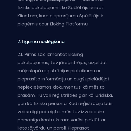
fizisks pakalpojums, ko Spēlētājs sniedz
Klientam, kura pieprasījumu Spēlētājs ir
pieņēmis caur Eloking Platformu.
2. Līguma noslēgšana
2.1. Pirms sāc izmantot Eloking
pakalpojumus, tev jāreģistrējas, aizpildot
mājaslapā reģistrācijas pieteikumu ar
pieprasīto informāciju un augšupielādējot
nepieciešamos dokumentus, kā mēs to
prasām. Tu vari reģistrēties gan kā juridiska,
gan kā fiziska persona. Kad reģistrācija būs
veiksmīgi pabeigta, mēs tev izveidosim
personīgo kontu, kuram varēsi piekļūt ar
lietotājvārdu un paroli. Pieprasot