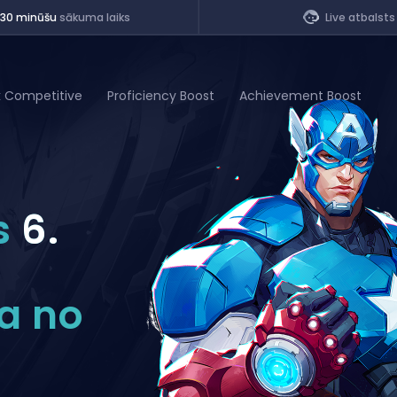
<30 minūšu
sākuma laiks
Live atbalsts
k Competitive
Proficiency Boost
Achievement Boost
of Legends
s
6.
t
a no