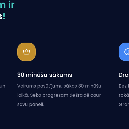
 ir
s
!
30 minūšu sākums
Dra
 un
Vairums pasūtījumu sākas 30 minūšu
Bez 
laikā. Seko progresam tiešraidē caur
rokā
savu paneli.
Gran