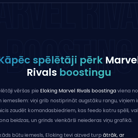
ARVEL RIVA
BOOSTING
Kāpēc spēlētāji pērk
Marve
Rivals
boostingu
lētāji vēršas pie
Eloking Marvel Rivals boostinga
viena n
m iemesliem: viņi grib nostiprināt augstāku rangu, viņiem i
icis zaudēt komandasbiedriem, kas feedo katru spēli, vai
ona beidzas, un grinds vienkārši neiederas viņu grafikā.
 kāds būtu iemesls, Eloking tevi aizved turp
ātrāk, ar