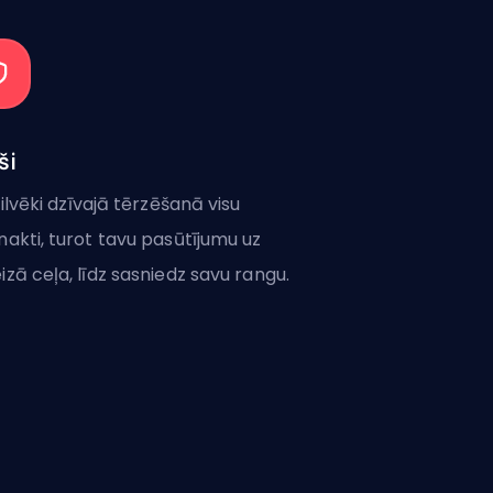
ši
 cilvēki dzīvajā tērzēšanā visu
nakti, turot tavu pasūtījumu uz
izā ceļa, līdz sasniedz savu rangu.