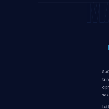
M
Spē
tri
apn
sez
Lai