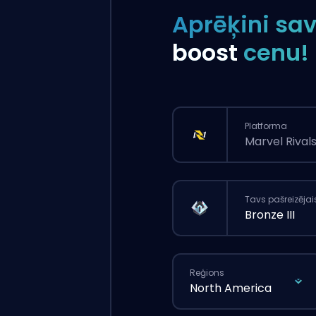
Aprēķini sa
boost
cenu!
Platforma
Marvel Rival
Tavs pašreizējai
Bronze III
Reģions
North America