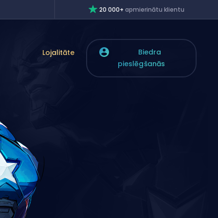
20 000+
apmierinātu klientu
Biedra
Lojalitāte
pieslēgšanās