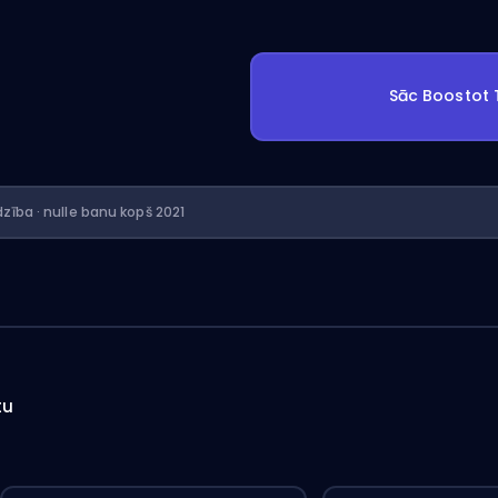
Sāc Boostot
dzība · nulle banu kopš 2021
tu