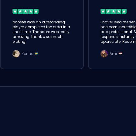
booster was an outstanding
I have used the serv
player, completed the order in a
has been incredible
short time. The score was really
and professional. 
amazing. thank u so much
responds instantly w
eloking!
appreciate. Reco
Konno
Amr