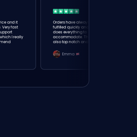
ice and it
Orders have always been
. Very fast
fulfilled quickly and booster
Support
does everything to
hich I really
accommodate. The support is
mmend
also top notch and responds
instantly. Very happy with
eloking
Emma