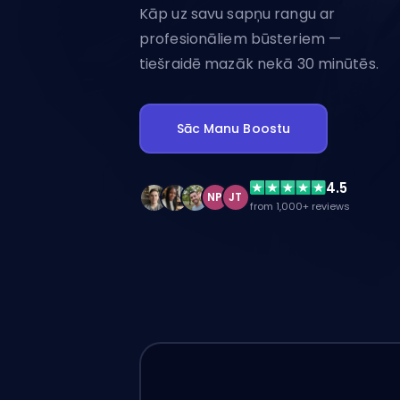
Kāp uz savu sapņu rangu ar
profesionāliem būsteriem —
tiešraidē mazāk nekā 30 minūtēs.
Sāc Manu Boostu
4.5
NP
JT
from 1,000+ reviews