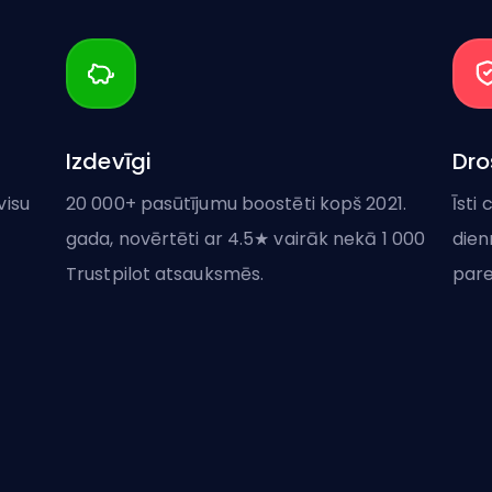
Izdevīgi
Dro
visu
20 000+ pasūtījumu boostēti kopš 2021.
Īsti
gada, novērtēti ar 4.5★ vairāk nekā 1 000
dien
Trustpilot atsauksmēs.
pare