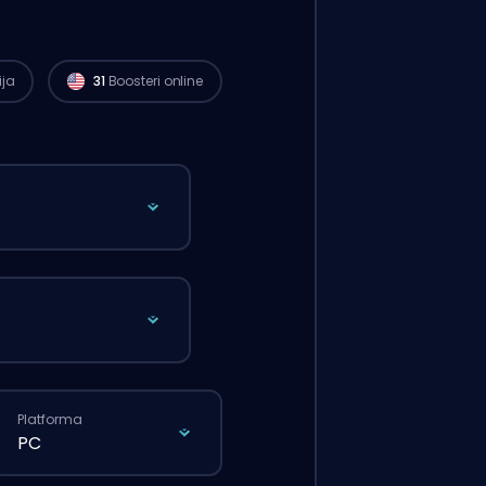
ija
31
Boosteri online
Platforma
PC