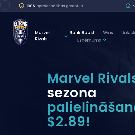
100%
apmierinātības garantija
Marvel
Rank Boost
Wins
Unloc
Rivals
Uzņēmums
League of Legends
League 
Marvel Rivals
SERVICES
Valorant
Marvel Rival
Division Boos
Dota 2
Placements
sezona
Counter-Strike
Wins
palielināšan
Overwatch 2
Coaching
Rocket League
$2.89!
Path of Exile 2
Teammate