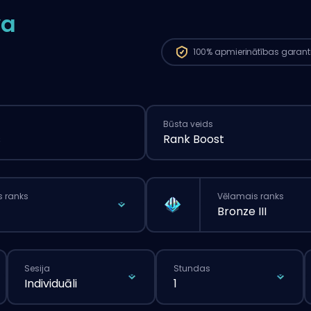
va
100%
apmierinātības garant
Būsta veids
s
Rank Boost
s ranks
Vēlamais ranks
Bronze III
Sesija
Stundas
Individuāli
1