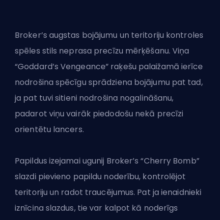
Broker’s augstas bojājumu un teritoriju kontroles
spēles stils neprasa precīzu mērķēšanu. Viņa
“Goddard’s Vengeance” raķešu palaižamā ierīce
nodrošina spēcīgu sprādziena bojājumu pat tad,
ja pat tuvi sitieni nodrošina nogalināšanu,
padarot viņu vairāk piedodošu nekā precīzi
orientētu lancers.
Papildus izejamai ugunij Broker’s “Cherry Bomb”
slazdi pievieno papildu noderību, kontrolējot
teritoriju un radot traucējumus. Pat ja ienaidnieki
iznīcina slazdus, tie var kalpot kā noderīgs