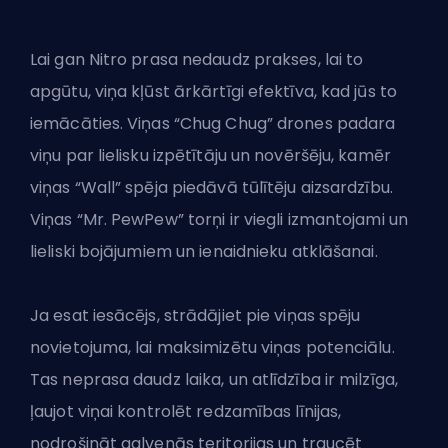
Lai gan Nitro prasa nedaudz prakses, lai to
apgūtu, viņa kļūst ārkārtīgi efektīva, kad jūs to
iemācāties. Viņas “Chug Chug” drones padara
viņu par lielisku izpētītāju un novēršēju, kamēr
viņas “Wall” spēja piedāvā tūlītēju aizsardzību.
Viņas “Mr. PewPew” torņi ir viegli izmantojami un
lieliski bojājumiem un ienaidnieku atklāšanai.
Ja esat iesācējs, strādājiet pie viņas spēju
novietojuma, lai maksimizētu viņas potenciālu.
Tas neprasa daudz laika, un atlīdzība ir milzīga,
ļaujot viņai kontrolēt redzamības līnijas,
nodrošināt galvenās teritorijas un traucēt