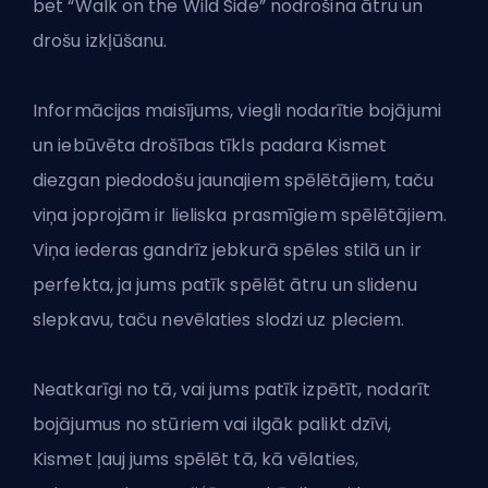
bet “Walk on the Wild Side” nodrošina ātru un
drošu izkļūšanu.
Informācijas maisījums, viegli nodarītie bojājumi
un iebūvēta drošības tīkls padara Kismet
diezgan piedodošu jaunajiem spēlētājiem, taču
viņa joprojām ir lieliska prasmīgiem spēlētājiem.
Viņa iederas gandrīz jebkurā spēles stilā un ir
perfekta, ja jums patīk spēlēt ātru un slidenu
slepkavu, taču nevēlaties slodzi uz pleciem.
Neatkarīgi no tā, vai jums patīk izpētīt, nodarīt
bojājumus no stūriem vai ilgāk palikt dzīvi,
Kismet ļauj jums spēlēt tā, kā vēlaties,