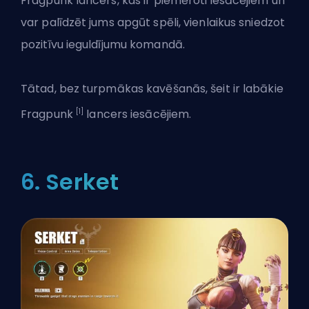
Fragpunk lancers, kas ir piemēroti iesācējiem un
var palīdzēt jums apgūt spēli, vienlaikus sniedzot
pozitīvu ieguldījumu komandā.
Tātad, bez turpmākas kavēšanās, šeit ir labākie
[1]
Fragpunk
lancers iesācējiem.
6. Serket