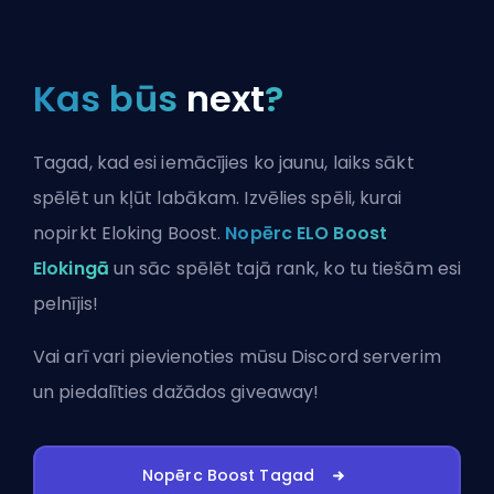
Kas būs
next
?
Tagad, kad esi iemācījies ko jaunu, laiks sākt
spēlēt un kļūt labākam. Izvēlies spēli, kurai
nopirkt Eloking Boost.
Nopērc ELO Boost
Elokingā
un sāc spēlēt tajā rank, ko tu tiešām esi
pelnījis!
Vai arī vari
pievienoties mūsu Discord serverim
un piedalīties dažādos giveaway!
Nopērc Boost Tagad