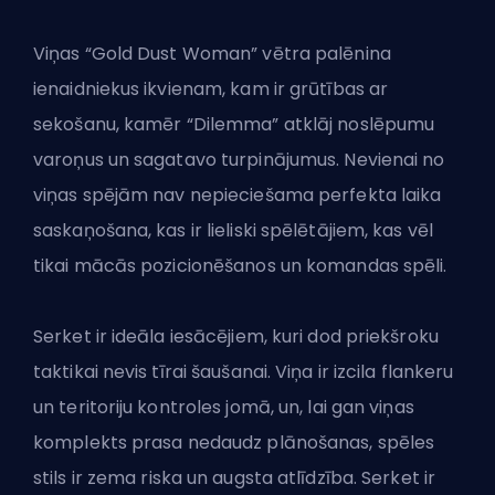
Viņas “Gold Dust Woman” vētra palēnina
ienaidniekus ikvienam, kam ir grūtības ar
sekošanu, kamēr “Dilemma” atklāj noslēpumu
varoņus un sagatavo turpinājumus. Nevienai no
viņas spējām nav nepieciešama perfekta laika
saskaņošana, kas ir lieliski spēlētājiem, kas vēl
tikai mācās pozicionēšanos un komandas spēli.
Serket ir ideāla iesācējiem, kuri dod priekšroku
taktikai nevis tīrai šaušanai. Viņa ir izcila flankeru
un teritoriju kontroles jomā, un, lai gan viņas
komplekts prasa nedaudz plānošanas, spēles
stils ir zema riska un augsta atlīdzība. Serket ir