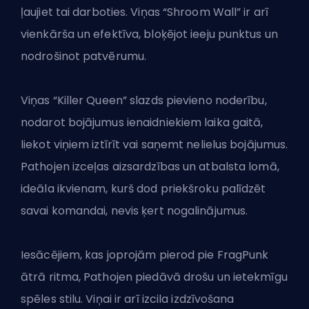
ļaujiet tai darboties. Viņas “Shroom Wall” ir arī
vienkārša un efektīva, bloķējot ieeju punktus un
nodrošinot patvērumu.
Viņas “Killer Queen” slazds pievieno noderību,
nodarot bojājumus ienaidniekiem laika gaitā,
liekot viņiem iztīrīt vai saņemt nelielus bojājumus.
Pathojen izceļas aizsardzības un atbalsta lomā,
ideāla ikvienam, kurš dod priekšroku palīdzēt
savai komandai, nevis ķert nogalinājumus.
Iesācējiem, kas joprojām pierod pie FragPunk
ātrā ritma, Pathojen piedāvā drošu un ietekmīgu
spēles stilu. Viņai ir arī izcila izdzīvošana