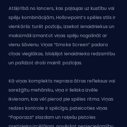
Atšķirībā no lancers, kas paļaujas uz kustību vai
spēju kombinācijām, Hollowpoint’s spēles stils ir
vienkāršs: turēt pozīciju, izsekot ienaidniekus un
maksimāli izmantot viņas spēju nogalināt ar
vienu šāvienu. Viņas “Smoke Screen” padara
cīņas vieglākas, bloķējot ienaidnieka redzamību
un palīdzot droši mainīt pozīcijas.
Kā viņas komplekts neprasa ātras refleksus vai
sarežģītu mehāniku, viņa ir lieliska izvēle
ikvienam, kas vēl pierod pie spēles ritma. Viņas
redzes kontrole ir spēcīga, pateicoties viņas
“Paparazzi” slazdam un raķešu pistoles
pretinieka izcēlājam, novēršot nepieciešamību