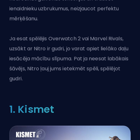
ienaidnieku uzbrukumus, neizjaucot perfektu
mērķēšanu.
Ja esat spēlējis Overwatch 2 vai Marvel Rivals,
uzsākt ar Nitro ir gudri, jo varat apiet lielāko daļu
iesācēja mācību slīpuma. Pat ja neesat labākais
šāvējs, Nitro ļauj jums ietekmēt spēli, spēlējot
gudri.
1. Kismet