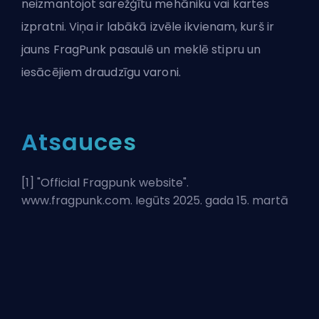
neizmantojot sarežģītu mehāniku vai kartes
izpratni. Viņa ir labākā izvēle ikvienam, kurš ir
jauns FragPunk pasaulē un meklē stipru un
iesācējiem draudzīgu varoni.
Atsauces
[1] "
Official Fragpunk website
".
www.fragpunk.com. Iegūts 2025. gada 15. martā