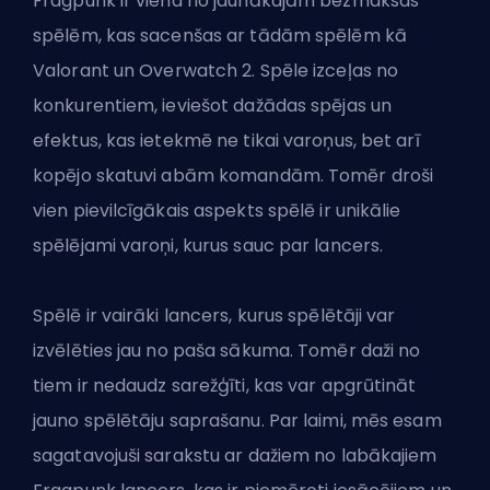
Fragpunk ir viena no jaunākajām bezmaksas
spēlēm, kas sacenšas ar tādām spēlēm kā
Valorant
un
Overwatch 2
. Spēle izceļas no
konkurentiem, ieviešot dažādas spējas un
efektus, kas ietekmē ne tikai varoņus, bet arī
kopējo skatuvi abām komandām. Tomēr droši
vien pievilcīgākais aspekts spēlē ir unikālie
spēlējami varoņi, kurus sauc par lancers.
Spēlē ir vairāki lancers, kurus spēlētāji var
izvēlēties jau no paša sākuma. Tomēr daži no
tiem ir nedaudz sarežģīti, kas var apgrūtināt
jauno spēlētāju saprašanu. Par laimi, mēs esam
sagatavojuši sarakstu ar dažiem no labākajiem