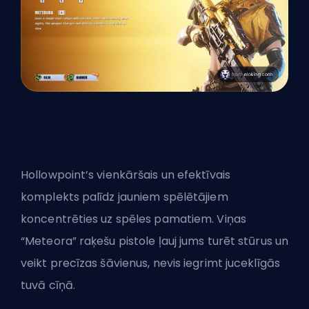
Hollowpoint’s vienkāršais un efektīvais
komplekts palīdz jauniem spēlētājiem
koncentrēties uz spēles pamatiem. Viņas
“Meteora” raķešu pistole ļauj jums turēt stūrus un
veikt precīzas šāvienus, nevis iegrimt juceklīgās
tuvā cīņā.