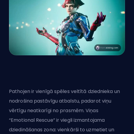
Pathojen ir vienīgā spēles veltītā dziednieka un
nodrošina pastāvīgu atbalstu, padarot viņu
vērtīgu neatkarīgi no prasmēm. Viņas
“Emotional Rescue” ir viegli izmantojama
dziedināšanas zona: vienkārši to uzmetiet un