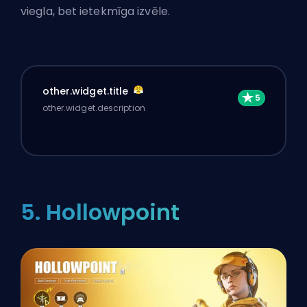
viegla, bet ietekmīga izvēle.
other.widget.title
other.widget.description
5. Hollowpoint