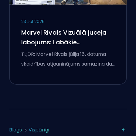
23 Jul 2026
Marvel Rivals Vizuālā juceļa
labojums: Labākie
konkurences iestatījumi pēc
TL;DR: Marvel Rivals jūlija 16. datuma
jūlija 16. atjauninājuma
skaidrības atjauninājums samazina da…
Blogs
Vispārīgi