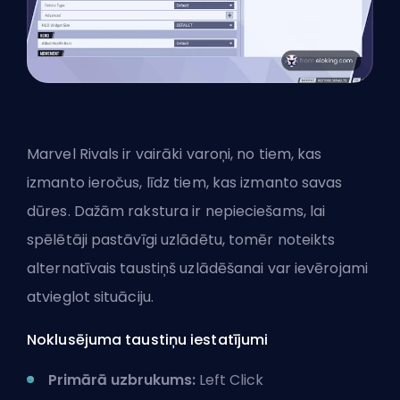
Marvel Rivals ir vairāki varoņi, no tiem, kas
izmanto ieročus, līdz tiem, kas izmanto savas
dūres. Dažām rakstura ir nepieciešams, lai
spēlētāji pastāvīgi uzlādētu, tomēr noteikts
alternatīvais taustiņš uzlādēšanai var ievērojami
atvieglot situāciju.
Noklusējuma taustiņu iestatījumi
Primārā uzbrukums:
Left Click