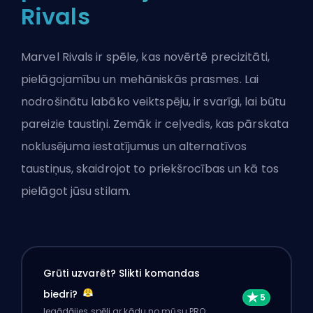
Rivals
Marvel Rivals ir spēle, kas novērtē precizitāti,
pielāgojamību un mehāniskās prasmes. Lai
nodrošinātu labāko veiktspēju, ir svarīgi, lai būtu
pareizie taustiņi. Zemāk ir ceļvedis, kas pārskata
noklusējuma iestatījumus un alternatīvos
taustiņus, skaidrojot to priekšrocības un kā tos
pielāgot jūsu stilam.
Grūti uzvarēt? Slikti komandas
biedri?
Iegādājies spēli ar kādu no mūsu PRO