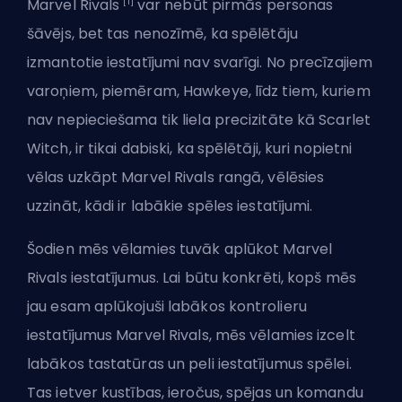
[1]
Marvel Rivals
var nebūt pirmās personas
šāvējs, bet tas nenozīmē, ka spēlētāju
izmantotie iestatījumi nav svarīgi. No
precīzajiem
varoņiem, piemēram, Hawkeye
, līdz tiem, kuriem
nav nepieciešama tik liela precizitāte kā Scarlet
Witch, ir tikai dabiski, ka spēlētāji, kuri nopietni
vēlas uzkāpt Marvel Rivals rangā, vēlēsies
uzzināt, kādi ir labākie spēles iestatījumi.
Šodien mēs vēlamies tuvāk aplūkot Marvel
Rivals iestatījumus. Lai būtu konkrēti, kopš mēs
jau esam aplūkojuši
labākos kontrolieru
iestatījumus Marvel Rivals
, mēs vēlamies izcelt
labākos tastatūras un peli iestatījumus spēlei.
Tas ietver kustības, ieročus, spējas un komandu