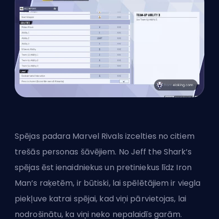
Spējas padara Marvel Rivals izcelties no citiem
trešās personas šāvējiem. No Jeff the Shark’s
spējas ēst ienaidniekus un pretiniekus līdz
Iron
Man’s raķetēm
, ir būtiski, lai spēlētājiem ir viegla
piekļuve katrai spējai, kad viņi pārvietojas, lai
nodrošinātu, ka viņi neko nepalaidīs garām.