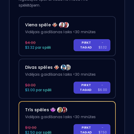
spēlētājiem.
Viena spēle
Vidējais gaidīšanas laiks <30 minūtes
$4.00
PIRKT
-
$3.32 par spēli
TAGAD
$3.32
Divas spēles
Vidējais gaidīšanas laiks <30 minūtes
$8.00
PIRKT
-
$3.00 par spēli
TAGAD
$6.00
Trīs spēles
Vidējais gaidīšanas laiks <30 minūtes
$12.00
PIRKT
-
$2.50 par spēli
TAGAD
$7.50