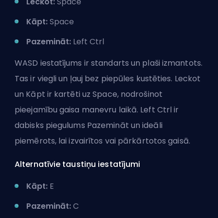
Leckot:
Space
Kāpt:
Space
Pazemināt:
Left Ctrl
WASD iestatījums ir standarts un plaši izmantots.
Tas ir viegli un ļauj bez piepūles kustēties. Leckot
un Kāpt ir kartēti uz Space, nodrošinot
pieejamību gaisa manevru laikā. Left Ctrl ir
dabisks piegulums Pazemināt un ideāli
piemērots, lai izvairītos vai pārkārtotos gaisā.
Alternatīvie taustiņu iestatījumi
Kāpt:
E
Pazemināt:
C