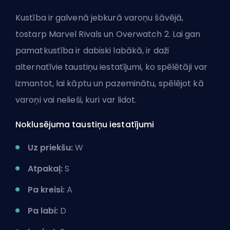
Kustība ir galvenā jebkurā varoņu šāvējā,
tostarp Marvel Rivals un
Overwatch 2
. Lai gan
pamatkustība ir dabiski labākā, ir daži
alternatīvie taustiņu iestatījumi, ko spēlētāji var
izmantot, lai kāptu un pazeminātu, spēlējot kā
varoņi vai nelieši, kuri var lidot.
Noklusējuma taustiņu iestatījumi
Uz priekšu:
W
Atpakaļ:
S
Pa kreisi:
A
Pa labi:
D