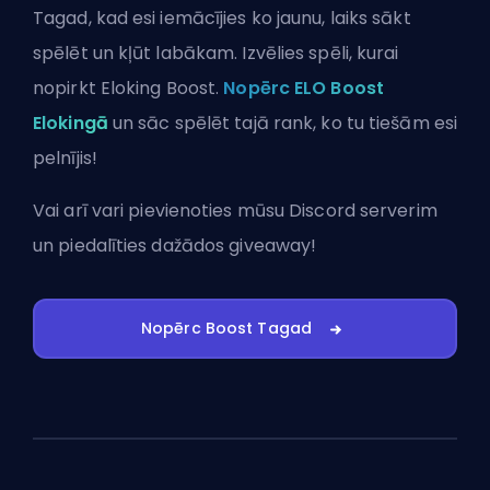
Tagad, kad esi iemācījies ko jaunu, laiks sākt
spēlēt un kļūt labākam. Izvēlies spēli, kurai
nopirkt Eloking Boost.
Nopērc ELO Boost
Elokingā
un sāc spēlēt tajā rank, ko tu tiešām esi
pelnījis!
Vai arī vari
pievienoties mūsu Discord serverim
un piedalīties dažādos giveaway!
Nopērc Boost Tagad