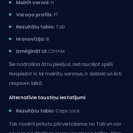
Mainīt varoni:
H
Varoņa profils:
F1
Rezultātu tablo:
Tab
Hronovīzija:
B
Izmēģināt UI:
Ctrl+M
Šie nodrošina ātru piekļuvi, netraucējot spēli.
Nospiežot H, lai mainītu
varoņus
, ir dabiski un ērti
respawn laikā.
Alternatīvie taustiņu iestatījumi
Rezultātu tablo:
Caps Lock
Tas novērš pirkstu pārvietošanos no Tab un var