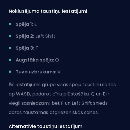
Noklusējuma taustiņu iestatījumi
Spēja 1:
E
Spēja 2:
Left Shift
Spēja 3:
F
Augstāka spēja:
Q
Tuva uzbrukums:
V
Šis iestatījums grupē visas spēju taustiņu saites
ap WASD, padarot cīņu plūstošāku. Q un E ir
viegli sasniedzami, bet F un Left Shift sniedz
dažas taustāmas atgriezeniskās saites.
Alternatīvie taustiņu iestatījumi