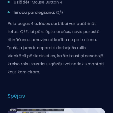
Uzlādēt:
Mouse Button 4
Ieroču pārslēgšana:
Q/E
Pele pogas 4 uzlādes darbībai var paātrināt
lietas. Q/E, lai pārslēgtu ieročus, nevis parastā
ritināšana, samazina atkarību no pele riteņa,
īpaši, ja jums ir nepareizi darbojošs rullis.
Vienkārši pārliecinieties, ka šie taustiņi nesabojā
kreiso roku taustiņu izgāzēju vai netiek izmantoti
kaut kam citam.
Spējas