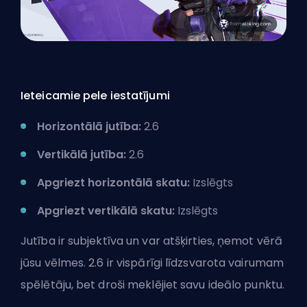
Ieteicamie pele iestatījumi
Horizontālā jutība:
2.6
Vertikālā jutība:
2.6
Apgriezt horizontālā skatu:
Izslēgts
Apgriezt vertikālā skatu:
Izslēgts
Jutība ir subjektīva un var atšķirties, ņemot vērā
jūsu vēlmes. 2.6 ir vispārīgi līdzsvarota vairumam
spēlētāju, bet droši meklējiet savu ideālo punktu.