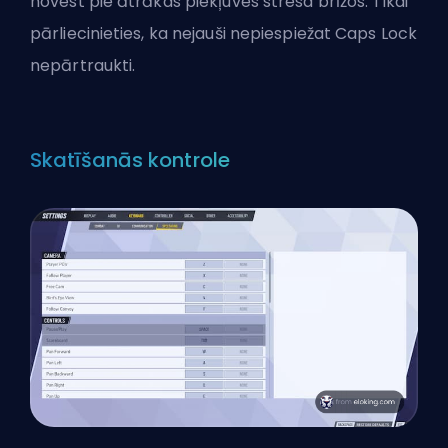
novest pie ātrākas piekļuves stresa brīžos. Tikai
pārliecinieties, ka nejauši nepiespiežat Caps Lock
nepārtraukti.
Skatīšanās kontrole