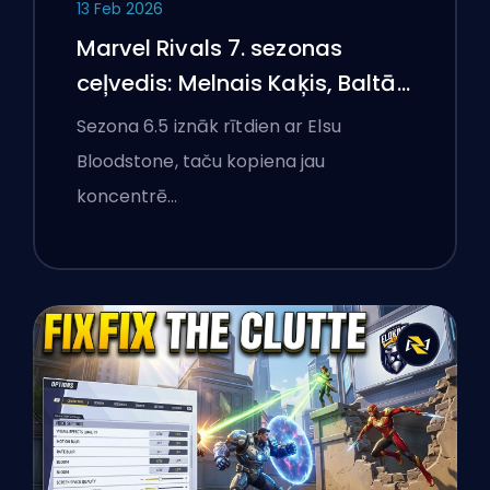
13 Feb 2026
Marvel Rivals 7. sezonas
ceļvedis: Melnais Kaķis, Baltā
Foksa un Monstri Ņujorkā
Sezona 6.5 iznāk rītdien ar Elsu
Bloodstone, taču kopiena jau
koncentrē…