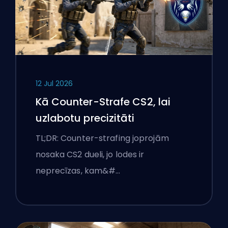
12 Jul 2026
Kā Counter-Strafe CS2, lai
uzlabotu precizitāti
TL;DR: Counter-strafing joprojām
nosaka CS2 dueli, jo lodes ir
neprecīzas, kam&#…