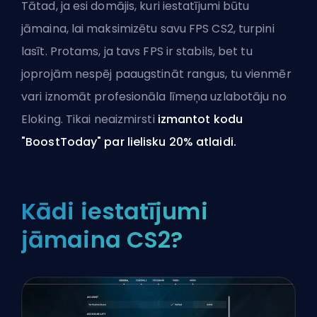
Tātad, ja esi domājis, kuri iestatījumi būtu
jāmaina, lai maksimizētu savu FPS CS2, turpini
lasīt. Protams, ja tavs FPS ir stabils, bet tu
joprojām nespēj paaugstināt rangus, tu vienmēr
vari
iznomāt profesionāla līmeņa uzlabotāju no
Eloking
. Tikai neaizmirsti
izmantot kodu
"BoostToday" par lielisku 20% atlaidi.
Kādi iestatījumi
jāmaina CS2?