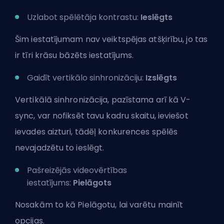
Uzlabot spēlētāja kontrastu:
Ieslēgts
Šim iestatījumam nav veiktspējas atšķirību, jo tas
ir tīri krāsu bāzēts iestatījums.
Gaidīt vertikālo sinhronizāciju:
Izslēgts
Vertikālā sinhronizācija, pazīstama arī kā V-
sync, var nofiksēt tavu kadru skaitu, ieviešot
ievades aizturi, tādēļ konkurences spēlēs
nevajadzētu to ieslēgt.
Pašreizējās videovērtības
iestatījums:
Pielāgots
Nosakām to kā Pielāgotu, lai varētu mainīt
opcijas.