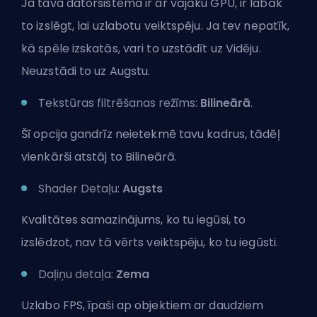
Ja tava datorsistēma ir ar vājāku GPU, ir labāk
to izslēgt, lai uzlabotu veiktspēju. Ja tev nepatīk,
kā spēle izskatās, vari to uzstādīt uz Vidēju.
Neuzstādi to uz Augstu.
Tekstūras filtrēšanas režīms:
Bilineārā
.
Šī opcija gandrīz neietekmē tavu kadrus, tādēļ
vienkārši atstāj to Bilineārā.
Shader Detaļu:
Augsts
Kvalitātes samazinājums, ko tu iegūsi, to
izslēdzot, nav tā vērts veiktspēju, ko tu iegūsti.
Daļiņu detaļa:
Zema
Uzlabo FPS, īpaši ap objektiem ar daudziem