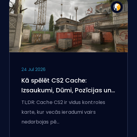
24 Jul 2026
Kā spēlēt CS2 Cache:
Izsaukumi, Dūmi, Pozīcijas un
Premjeru padomi
TL;DR: Cache CS2 ir vidus kontroles
karte, kur vecās ieradumi vairs
nedarbojas pē…