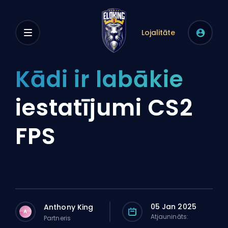
Lojalitāte
Kādi ir labākie
iestatījumi CS2
FPS
05 Jan 2025
Anthony King
A
Atjaunināts:
Partneris