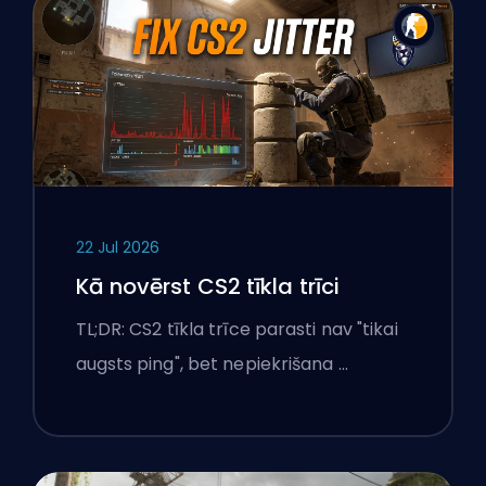
22 Jul 2026
Kā novērst CS2 tīkla trīci
TL;DR: CS2 tīkla trīce parasti nav "tikai
augsts ping", bet nepiekrišana …