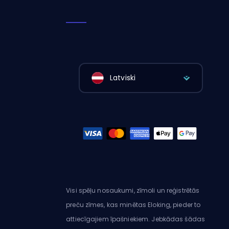
Latviski
Visi spēļu nosaukumi, zīmoli un reģistrētās
preču zīmes, kas minētas Eloking, pieder to
attiecīgajiem īpašniekiem. Jebkādas šādas