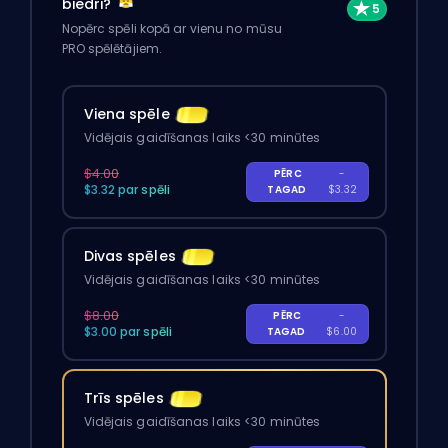
biedri?
Nopērc spēli kopā ar vienu no mūsu
PRO spēlētājiem.
Viena spēle
Vidējais gaidīšanas laiks <30 minūtes
$4.00
PĒRC
-
$3.32 par spēli
TAGAD
$3.32
Divas spēles
Vidējais gaidīšanas laiks <30 minūtes
$8.00
PĒRC
-
$3.00 par spēli
TAGAD
$6.00
Trīs spēles
Vidējais gaidīšanas laiks <30 minūtes