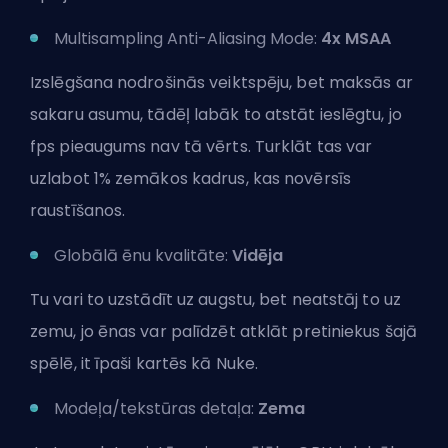
Multisampling Anti-Aliasing Mode:
4x MSAA
Izslēgšana nodrošinās veiktspēju, bet maksās ar
sakaru asumu, tādēļ labāk to atstāt ieslēgtu, jo
fps pieaugums nav tā vērts. Turklāt tas var
uzlabot 1% zemākos kadrus, kas novērsīs
raustīšanos.
Globālā ēnu kvalitāte:
Vidēja
Tu vari to uzstādīt uz augstu, bet neatstāj to uz
zemu, jo ēnas var palīdzēt atklāt pretiniekus šajā
spēlē, it īpaši kartēs kā Nuke.
Modeļa/tekstūras detaļa:
Zema