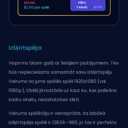
$12.00
PĒRC
-
$2.50 par spēli
TAGAD
$7.50
Izšķirtspēja:
Vispirms tiksim galā ar lielajiem jautājumiem. Tev
būs nepieciešams samazināt savu izšķirtspēju.
Vairums no jums spēlēs spēli 1920x1080 (vai
1080p), tādēļ jānostāda uz kaut ko, kas palielina
kadru skaitu, neizskatoties slikti.
Vairums spēlētāju ir vienisprātis, ka labākā
izšķirtspēja spēlē ir 1280Â—960, jo tas ir perfekts