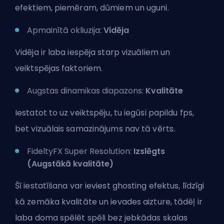
efektiem, piemēram, dūmiem un uguni.
Apmainītā okliuzija:
Vidēja
Vidēja ir laba iespēja starp vizuāliem un
veiktspējas faktoriem.
Augstas dinamikas diapazons:
Kvalitāte
Iestatot to uz veiktspēju, tu iegūsi papildu fps,
bet vizuālais samazinājums nav tā vērts.
FideltyFX Super Resolution:
Izslēgts
(Augstākā kvalitāte)
Šī iestatīšana var ieviest ghosting efektus, līdzīgi
kā zemāka kvalitāte un ievades aizture, tādēļ ir
laba doma spēlēt spēli bez jebkādas skalas