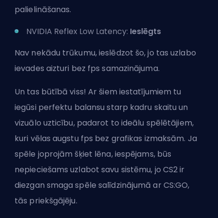
palielināšanas.
NVIDIA Reflex Low Latency:
Ieslēgts
Nav nekādu trūkumu, ieslēdzot šo, jo tas uzlabo
ievades aizturi bez fps samazinājuma.
Un tas būtībā viss! Ar šiem iestatījumiem tu
iegūsi perfektu balansu starp kadru skaitu un
vizuālo uzticību, padarot to ideālu spēlētājiem,
kuri vēlas augstu fps bez grafikas izmaksām. Ja
spēle joprojām šķiet lēna, iespējams, būs
nepieciešams uzlabot savu sistēmu, jo CS2 ir
diezgan smaga spēle salīdzinājumā ar CS:GO,
tās priekšgājēju.