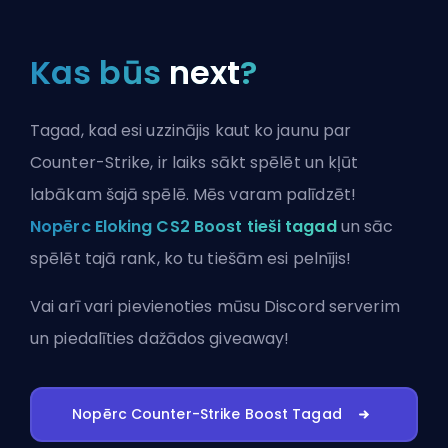
Kas būs
next
?
Tagad, kad esi uzzinājis kaut ko jaunu par
Counter-Strike, ir laiks sākt spēlēt un kļūt
labākam šajā spēlē. Mēs varam palīdzēt!
Nopērc Eloking CS2 Boost tieši tagad
un sāc
spēlēt tajā rank, ko tu tiešām esi pelnījis!
Vai arī vari
pievienoties mūsu Discord serverim
un piedalīties dažādos giveaway!
Nopērc Counter-Strike Boost Tagad