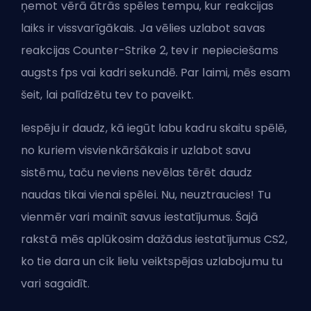
ņemot vērā ātrās spēles tempu, kur reakcijas
laiks ir vissvarīgākais. Ja vēlies uzlabot savas
reakcijas Counter-Strike 2, tev ir nepieciešams
augsts fps vai
kadri sekundē
. Par laimi, mēs esam
šeit, lai palīdzētu tev to paveikt.
Iespēju ir daudz, kā iegūt labu kadru skaitu spēlē,
no kuriem visvienkāršākais ir uzlabot savu
sistēmu, taču neviens nevēlas tērēt daudz
naudas tikai vienai spēlei. Nu, neuztraucies! Tu
vienmēr vari mainīt savus iestatījumus. Šajā
rakstā mēs aplūkosim dažādus iestatījumus CS2,
ko tie dara un cik lielu veiktspējas uzlabojumu tu
vari sagaidīt.