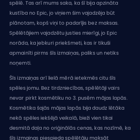
spēlē. Tas arī mums saka, ka šī bija apzināta
kustība no Epic, jo viņiem šim vajadzēja būt
plānotam, kopš viņi to padarījis bez maksas.
Spēlētājiem vajadzētu justies mierīgi, jo Epic
norāda, ka jebkuri priekšmeti, kas ir tikuši
apmainīti pirms šīs izmaiņas, paliks un netiks
noņemti.
Šīs izmaiņas arī lielā mērā ietekmēs citu šīs
spēles jomu. Bez tirdzniecības, spēlētāji vairs
nevar pirkt kosmētiku no 3. pusēm mājas lapās.
Kosmētika šajās mājas lapās bija daudz lētāka
nekā spēles iekšējā veikalā, bieži vien tikai
desmitā daļa no oriģinālās cenas, kas nozīmē, ka
šīs izmaiņas piespieda spēlētāju maksāt