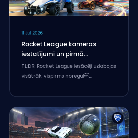
11 Jul 2026
Rocket League kameras
iestatījumi un pirmā
apmācību rutīna
TL;DR: Rocket League iesācēji uzlabojas
visātrāk, vispirms noregul…