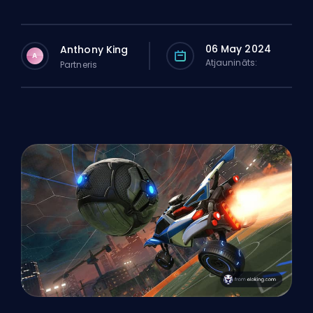
06 May 2024
Anthony King
A
Atjaunināts:
Partneris