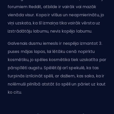
forumiem Reddit, atbilde ir vairāk vai mazāk
vienāda visur. Kopa ir vilšus un neapmierinātu, jo
viņi uzskata, ka šī izmaiņa tika vairāk vērsta uz
izstrādātāju labumu, nevis kopējo labumu.
Galvenais dusmu iemesls ir nespēja izmantot 3.
puses mājas lapas, lai lētāku cenā nopirktu
kosmētiku, jo spēles kosmētika tiek uzskatīta par
pārspīlēti augstu. Spēlētāji arī spekulē, ka tas
turpinās iznīcināt spēli, ar dažiem, kas saka, ka ir
nolēmuši pilnībā atstāt šo spēli un pāriet uz kaut
ko citu.