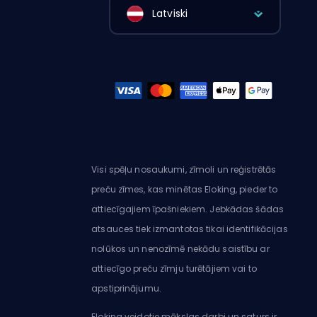
Latviski
Visi spēļu nosaukumi, zīmoli un reģistrētās
preču zīmes, kas minētas Eloking, pieder to
attiecīgajiem īpašniekiem. Jebkādas šādas
atsauces tiek izmantotas tikai identifikācijas
nolūkos un nenozīmē nekādu saistību ar
attiecīgo preču zīmju turētājiem vai to
apstiprinājumu.
Eloking veidotie mākslas darbi un saturs ir