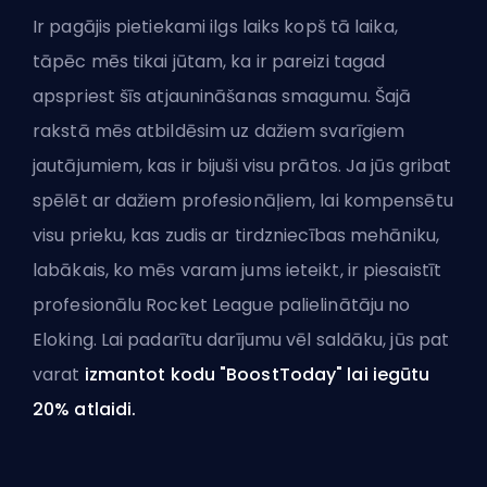
Ir pagājis pietiekami ilgs laiks kopš tā laika,
tāpēc mēs tikai jūtam, ka ir pareizi tagad
apspriest šīs atjaunināšanas smagumu. Šajā
rakstā mēs atbildēsim uz dažiem svarīgiem
jautājumiem, kas ir bijuši visu prātos. Ja jūs gribat
spēlēt ar dažiem profesionāļiem, lai kompensētu
visu prieku, kas zudis ar tirdzniecības mehāniku,
labākais, ko mēs varam jums ieteikt, ir
piesaistīt
profesionālu Rocket League palielinātāju
no
Eloking. Lai padarītu darījumu vēl saldāku, jūs pat
varat
izmantot kodu "BoostToday" lai iegūtu
20% atlaidi.