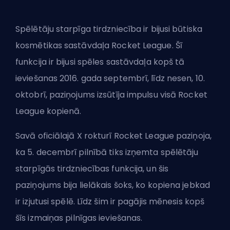
Spēlētāju starpīga tirdzniecība ir bijusi būtiska
kosmētikas sastāvdaļa Rocket League. Šī
funkcija ir bijusi spēles sastāvdaļa kopš tā
ieviešanas 2016. gada septembrī, līdz nesen, 10.
oktobrī, paziņojums izsūtīja impulsu visā Rocket
League kopienā.
Savā oficiālajā X rokturī Rocket League paziņoja,
ka 5. decembrī pilnībā tiks izņemta spēlētāju
starpīgās tirdzniecības funkcija, un šis
paziņojums bija lielākais šoks, ko kopiena jebkad
ir izjutusi spēlē. Līdz šim ir pagājis mēnesis kopš
šīs izmaiņas pilnīgas ieviešanas.