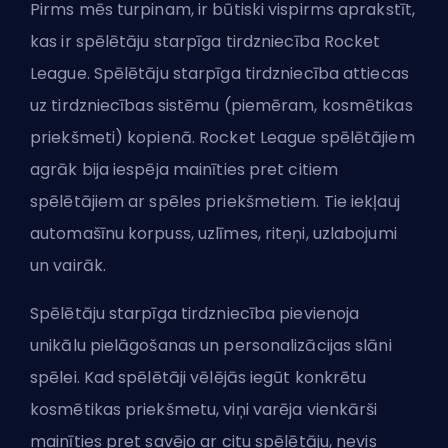
Pirms mēs turpinam, ir būtiski vispirms aprakstīt,
kas ir spēlētāju starpīga tirdzniecība Rocket
League. Spēlētāju starpīga tirdzniecība attiecas
uz tirdzniecības sistēmu (piemēram, kosmētikas
priekšmeti) kopienā. Rocket League spēlētājiem
agrāk bija iespēja mainīties pret citiem
spēlētājiem ar spēles priekšmetiem. Tie iekļauj
automašīnu korpuss, uzlīmes, riteņi, uzlabojumi
un vairāk.
Spēlētāju starpīga tirdzniecība pievienoja
unikālu pielāgošanas un personalizācijas slāni
spēlei. Kad spēlētāji vēlējās iegūt konkrētu
kosmētikas priekšmetu, viņi varēja vienkārši
mainīties pret savējo ar citu spēlētāju, nevis