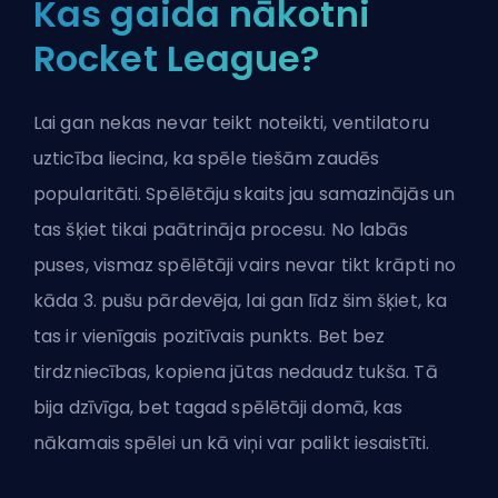
Kas gaida nākotni
Rocket League?
Lai gan nekas nevar teikt noteikti, ventilatoru
uzticība liecina, ka spēle tiešām zaudēs
popularitāti. Spēlētāju skaits jau samazinājās un
tas šķiet tikai paātrināja procesu. No labās
puses, vismaz spēlētāji vairs nevar tikt krāpti no
kāda 3. pušu pārdevēja, lai gan līdz šim šķiet, ka
tas ir vienīgais pozitīvais punkts. Bet bez
tirdzniecības, kopiena jūtas nedaudz tukša. Tā
bija dzīvīga, bet tagad spēlētāji domā, kas
nākamais spēlei un kā viņi var palikt iesaistīti.