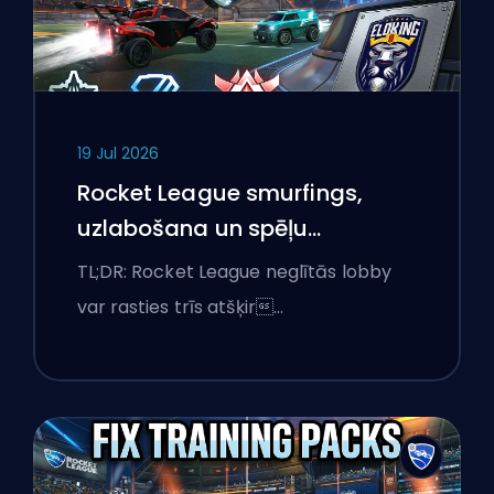
19 Jul 2026
Rocket League smurfings,
uzlabošana un spēļu
saskaņošana explained
TL;DR: Rocket League neglītās lobby
var rasties trīs atšķir…