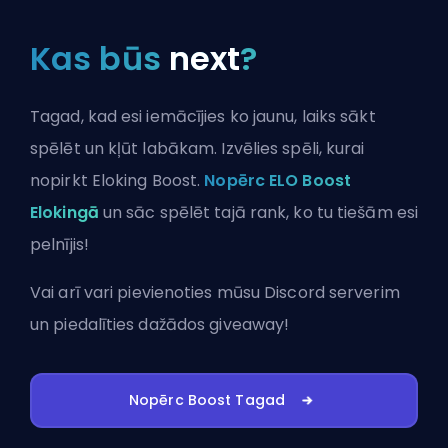
Kas būs
next
?
Tagad, kad esi iemācījies ko jaunu, laiks sākt
spēlēt un kļūt labākam. Izvēlies spēli, kurai
nopirkt Eloking Boost.
Nopērc ELO Boost
Elokingā
un sāc spēlēt tajā rank, ko tu tiešām esi
pelnījis!
Vai arī vari
pievienoties mūsu Discord serverim
un piedalīties dažādos giveaway!
Nopērc Boost Tagad