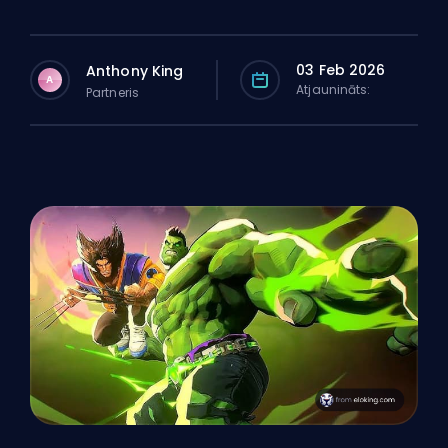
03 Feb 2026
Anthony King
A
Atjaunināts:
Partneris