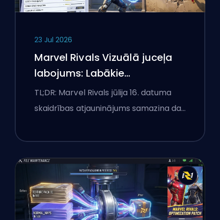
23 Jul 2026
Marvel Rivals Vizuālā juceļa
labojums: Labākie
konkurences iestatījumi pēc
TL;DR: Marvel Rivals jūlija 16. datuma
jūlija 16. atjauninājuma
skaidrības atjauninājums samazina da…