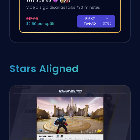
Vidējais gaidīšanas laiks <30 minūtes
$12.00
PIRKT
-
$2.50 par spēli
TAGAD
$7.50
Stars Aligned