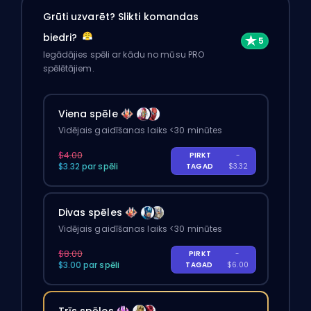
Grūti uzvarēt? Slikti komandas
biedri?
Iegādājies spēli ar kādu no mūsu PRO
spēlētājiem.
Viena spēle
Vidējais gaidīšanas laiks <30 minūtes
$4.00
PIRKT
-
$3.32 par spēli
TAGAD
$3.32
Divas spēles
Vidējais gaidīšanas laiks <30 minūtes
$8.00
PIRKT
-
$3.00 par spēli
TAGAD
$6.00
Trīs spēles