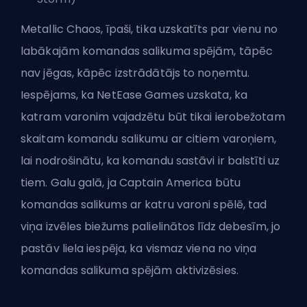
Metallic Chaos, īpaši, tika uzskatīts par vienu no
labākajām komandas salikuma spējām, tāpēc
nav jēgas, kāpēc izstrādātājs to noņemtu.
Iespējams, ka NetEase Games uzskata, ka
katram varonim vajadzētu būt tikai ierobežotam
skaitam komandu salikumu ar citiem varoņiem,
lai nodrošinātu, ka komandu sastāvi ir balstīti uz
tiem. Galu galā, ja Captain America būtu
komandas salikums ar katru varoni spēlē, tad
viņa izvēles biežums palielinātos līdz debesīm, jo
pastāv liela iespēja, ka vismaz viena no viņa
komandas salikuma spējām aktivizēsies.