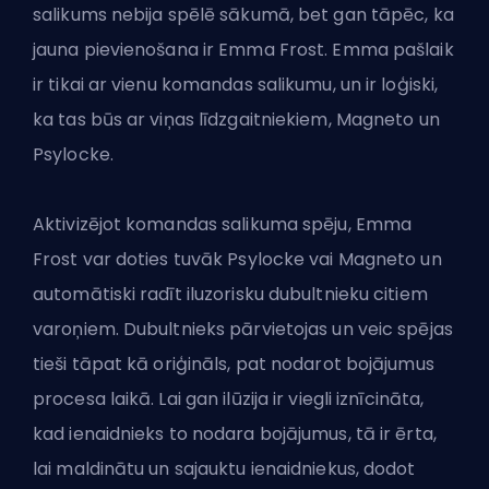
salikums nebija spēlē sākumā, bet gan tāpēc, ka
jauna pievienošana ir Emma Frost. Emma pašlaik
ir tikai ar vienu komandas salikumu, un ir loģiski,
ka tas būs ar viņas līdzgaitniekiem, Magneto un
Psylocke.
Aktivizējot komandas salikuma spēju, Emma
Frost var doties tuvāk Psylocke vai Magneto un
automātiski radīt iluzorisku dubultnieku citiem
varoņiem. Dubultnieks pārvietojas un veic spējas
tieši tāpat kā oriģināls, pat nodarot bojājumus
procesa laikā. Lai gan ilūzija ir viegli iznīcināta,
kad ienaidnieks to nodara bojājumus, tā ir ērta,
lai maldinātu un sajauktu ienaidniekus, dodot