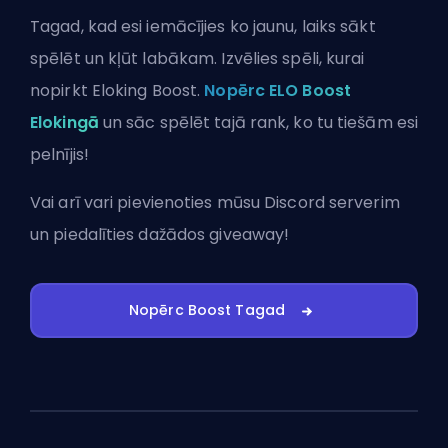
Tagad, kad esi iemācījies ko jaunu, laiks sākt
spēlēt un kļūt labākam. Izvēlies spēli, kurai
nopirkt Eloking Boost.
Nopērc ELO Boost
Elokingā
un sāc spēlēt tajā rank, ko tu tiešām esi
pelnījis!
Vai arī vari
pievienoties mūsu Discord serverim
un piedalīties dažādos giveaway!
Nopērc Boost Tagad