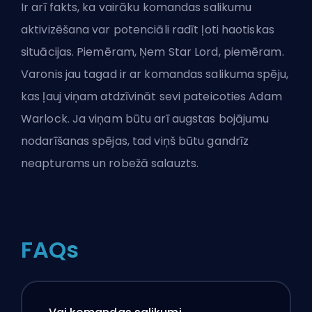
Ir arī fakts, ka vairāku komandas salikumu
aktivizēšana var potenciāli radīt ļoti haotiskas
situācijas. Piemēram, Ņem Star Lord, piemēram.
Varonis jau tagad ir ar komandas salikuma spēju,
kas ļauj viņam atdzīvināt sevi pateicoties Adam
Warlock. Ja viņam būtu arī augstas bojājumu
nodarīšanas spējas, tad viņš būtu gandrīz
neapturams un robežā salauzts.
FAQs