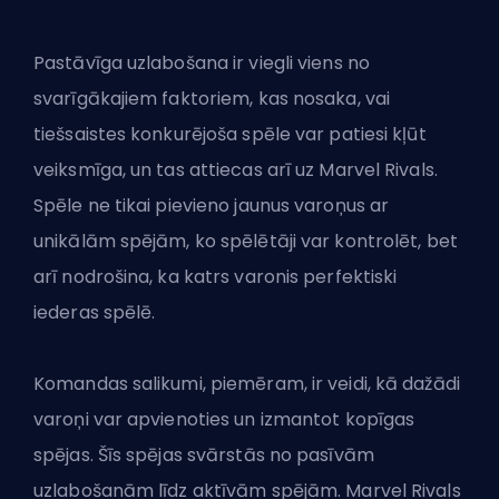
Pastāvīga uzlabošana ir viegli viens no
svarīgākajiem faktoriem, kas nosaka, vai
tiešsaistes konkurējoša spēle var patiesi kļūt
veiksmīga, un tas attiecas arī uz Marvel Rivals.
Spēle ne tikai pievieno jaunus varoņus ar
unikālām spējām, ko spēlētāji var kontrolēt, bet
arī nodrošina, ka katrs varonis perfektiski
iederas spēlē.
Komandas salikumi, piemēram, ir veidi, kā dažādi
varoņi var apvienoties un izmantot kopīgas
spējas. Šīs spējas svārstās no pasīvām
uzlabošanām līdz aktīvām spējām.
Marvel Rivals