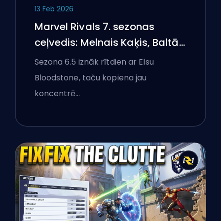
13 Feb 2026
Marvel Rivals 7. sezonas
ceļvedis: Melnais Kaķis, Baltā
Foksa un Monstri Ņujorkā
Sezona 6.5 iznāk rītdien ar Elsu
Bloodstone, taču kopiena jau
koncentrē…