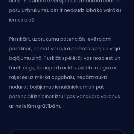
Burst. Šī uzlabotā versija tiek izmantota caur to
pašu uzbrukumu, bet ir nedaudz labāka vairāku
iemeslu dēļ.
Pirmkārt, uzbrukuma potenciāls ievērojami
palielinās, ņemot vērā, ka pamata spēja ir vāja
bojājumu ziņā. Turklāt spēlētāji var nospiest un
turēt pogu, lai nepārtraukti uzsildītu maģiskos
raķetes uz mērķa apgabalu, nepārtraukti
nodarot bojājumus ienaidniekiem un pat
potenciāli iznīcinot izturīgos Vanguard varoņus
ar nelielām grūtībām.