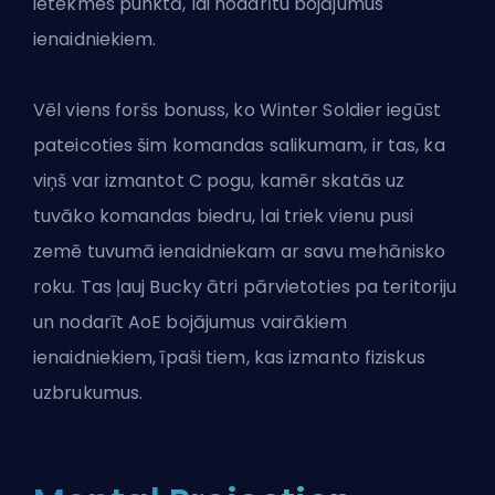
ietekmes punktā, lai nodarītu bojājumus
ienaidniekiem.
Vēl viens foršs bonuss, ko Winter Soldier iegūst
pateicoties šim komandas salikumam, ir tas, ka
viņš var izmantot C pogu, kamēr skatās uz
tuvāko komandas biedru, lai triek vienu pusi
zemē tuvumā ienaidniekam ar savu mehānisko
roku. Tas ļauj Bucky ātri pārvietoties pa teritoriju
un nodarīt AoE bojājumus vairākiem
ienaidniekiem, īpaši tiem, kas izmanto fiziskus
uzbrukumus.