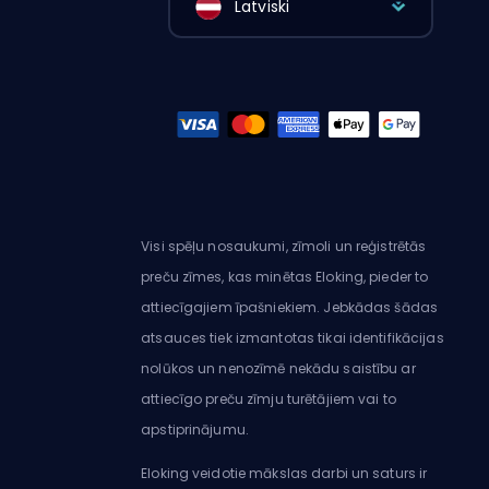
Latviski
Visi spēļu nosaukumi, zīmoli un reģistrētās
preču zīmes, kas minētas Eloking, pieder to
attiecīgajiem īpašniekiem. Jebkādas šādas
atsauces tiek izmantotas tikai identifikācijas
nolūkos un nenozīmē nekādu saistību ar
attiecīgo preču zīmju turētājiem vai to
apstiprinājumu.
Eloking veidotie mākslas darbi un saturs ir