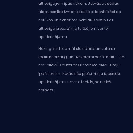
attiecīgajiem īpašniekiem. Jebkādas šādas
atsauces tiek izmantotas tikai identifikācijas
nolūkos un nenozīmē nekādu saistību ar
attiecīgo preču zīmju turētājiem vai to
apstiprinājumu.
Eloking veidotie mākslas darbi un saturs ir
radīti neatkarīgi un uzskatāmi par fan art — tie
nav oficiāli saistīti ar šeit minēto preču zīmju
īpašniekiem. Nekāds šo preču zīmju īpašnieku
apstiprinājums nav ne izteikts, ne netieši
norādīts.