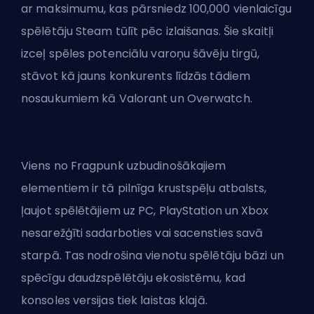
ar maksimumu, kas pārsniedz 100,000 vienlaicīgu
spēlētāju Steam tūlīt pēc izlaišanas. Šie skaitļi
izceļ spēles potenciālu varoņu šāvēju tirgū,
stāvot kā jauns konkurents līdzās tādiem
nosaukumiem kā Valorant un Overwatch.
Viens no Fragpunk uzbudinošākajiem
elementiem ir tā pilnīga krustspēļu atbalsts,
ļaujot spēlētājiem uz PC, PlayStation un Xbox
nesarežģīti sadarboties vai sacensties savā
starpā. Tas nodrošina vienotu spēlētāju bāzi un
spēcīgu daudzspēlētāju ekosistēmu, kad
konsoles versijas tiek laistas klajā.