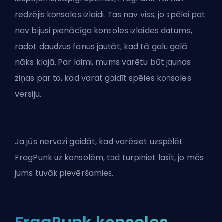
redzējis konsoles izlaidi. Tas nav viss, jo spēlei pat
nav bijusi pienācīga konsoles izlaides datums,
radot daudzus fanus jautāt, kad tā galu galā
nāks klajā. Par laimi, mums varētu būt jaunas
ziņas par to, kad varat gaidīt spēles konsoles
versiju.
Ja jūs nervozi gaidāt, kad varēsiet uzspēlēt
FragPunk uz konsolēm, tad turpiniet lasīt, jo mēs
jums tuvāk pievēršamies.
FragPunk konsoles