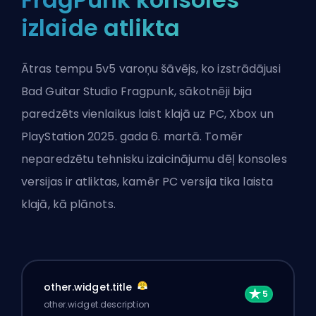
izlaide atlikta
Ātras tempu 5v5 varoņu šāvējs, ko izstrādājusi
Bad Guitar Studio
Fragpunk
, sākotnēji bija
paredzēts vienlaikus laist klajā uz PC, Xbox un
PlayStation 2025. gada 6. martā. Tomēr
neparedzētu tehnisku izaicinājumu dēļ konsoles
versijas ir atliktas, kamēr PC versija tika laista
klajā, kā plānots.
other.widget.title
other.widget.description