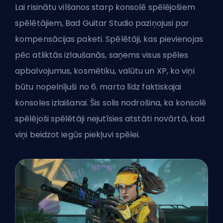
Lai risinātu vilšanos starp konsolē spēlējošiem
spēlētājiem, Bad Guitar Studio paziņojusi par
kompensācijas paketi. Spēlētāji, kas pievienojas
pēc atliktās izlaušanās, saņems visus spēles
apbalvojumus, kosmētiku, valūtu un XP, ko viņi
būtu nopelnījuši no 6. marta līdz faktiskajai
konsoles izlaišanai. Šis solis nodrošina, ka konsolē
spēlējoši spēlētāji nejutīsies atstāti novārtā, kad
viņi beidzot iegūs piekļuvi spēlei.