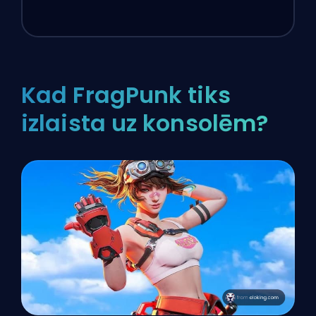
Kad FragPunk tiks
izlaista uz konsolēm?