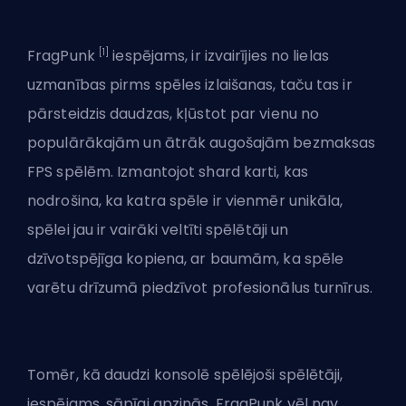
[1]
FragPunk
iespējams, ir izvairījies no lielas
uzmanības pirms spēles izlaišanas, taču tas ir
pārsteidzis daudzas, kļūstot par vienu no
populārākajām un ātrāk augošajām bezmaksas
FPS spēlēm.
Izmantojot shard karti
, kas
nodrošina, ka katra spēle ir vienmēr unikāla,
spēlei jau ir vairāki veltīti spēlētāji un
dzīvotspējīga kopiena, ar baumām, ka spēle
varētu drīzumā piedzīvot profesionālus turnīrus.
Tomēr, kā daudzi konsolē spēlējoši spēlētāji,
iespējams, sāpīgi apzinās, FragPunk vēl nav