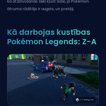
ka atdzīvošanās laiki kļūst īsāki, ja Pokémon
ātruma rādītājs ir augsts, un pretēji.
Kā darbojas kustības
Pokémon Legends: Z-A