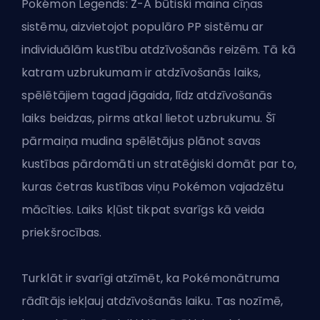
Pokémon Legends: Z-A būtiski maina cīņas
sistēmu, aizvietojot populāro PP sistēmu ar
individuālām kustību atdzīvošanās reizēm. Tā kā
katram uzbrukumam ir atdzīvošanās laiks,
spēlētājiem tagad jāgaida, līdz atdzīvošanās
laiks beidzas, pirms atkal lietot uzbrukumu. Šī
pārmaiņa mudina spēlētājus plānot savas
kustības pārdomāti un stratēģiski domāt par to,
kuras četras kustības viņu Pokémon vajadzētu
mācīties. Laiks kļūst tikpat svarīgs kā veida
priekšrocības.
Turklāt ir svarīgi atzīmēt, ka Pokémon
ātruma
rādītājs
iekļauj atdzīvošanās laiku. Tas nozīmē,