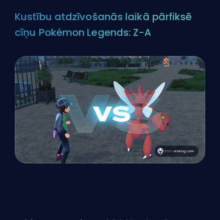
Kustību atdzīvošanās laikā pārfiksē
cīņu Pokémon Legends: Z-A