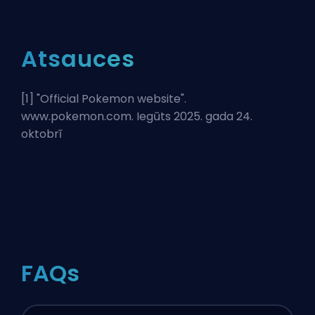
Atsauces
[1] "
Official Pokemon website
".
www.pokemon.com. Iegūts 2025. gada 24.
oktobrī
FAQs