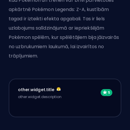
Kad Pokémon un treneri var brīvi pārvietoties
apkārtnē Pokémon Legends: Z-A, kustībām
tagad ir izteikti efekta apgabali. Tas ir liels
uzlabojums salīdzinājumā ar iepriekšējām
Pokémon spēlēm, kur spēlētājiem bija jāizvairās
no uzbrukumiem laukumā, lai izvairītos no
trāpījumiem.
other.widget.title
other.widget.description