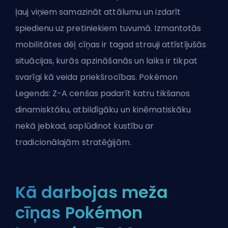
ļauj viņiem samazināt attālumu un izdarīt
spiedienu uz pretiniekiem tuvumā. Izmantotās
mobilitātes dēļ cīņas ir tagad strauji attīstījušās
situācijas, kurās apzināšanās un laiks ir tikpat
svarīgi kā veida priekšrocības. Pokémon
Legends: Z-A cenšas padarīt katru tikšanos
dinamisktāku, atbildīgāku un kinēmatiskāku
nekā jebkad, saplūdinot kustību ar
tradicionālajām stratēģijām.
Kā darbojas meža
cīņas Pokémon