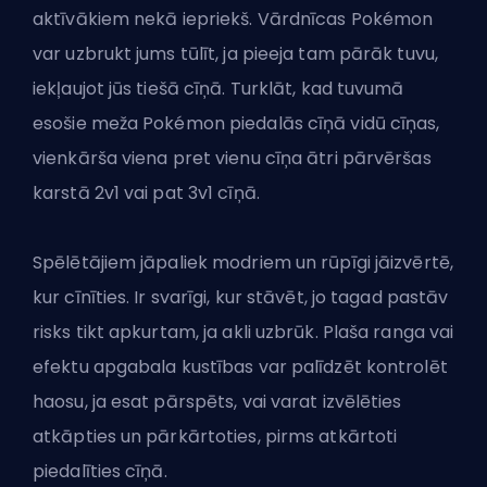
aktīvākiem nekā iepriekš. Vārdnīcas Pokémon
var uzbrukt jums tūlīt, ja pieeja tam pārāk tuvu,
iekļaujot jūs tiešā cīņā. Turklāt, kad tuvumā
esošie meža Pokémon piedalās cīņā vidū cīņas,
vienkārša viena pret vienu cīņa ātri pārvēršas
karstā 2v1 vai pat 3v1 cīņā.
Spēlētājiem jāpaliek modriem un rūpīgi jāizvērtē,
kur cīnīties. Ir svarīgi, kur stāvēt, jo tagad pastāv
risks tikt apkurtam, ja akli uzbrūk. Plaša ranga vai
efektu apgabala kustības var palīdzēt kontrolēt
haosu, ja esat pārspēts, vai varat izvēlēties
atkāpties un pārkārtoties, pirms atkārtoti
piedalīties cīņā.