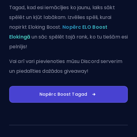
Tagad, kad esi iemācījies ko jaunu, laiks sākt
spēlēt un kļūt labākam. Izvēlies spēli, kurai
nopirkt Eloking Boost.
Nopērc ELO Boost
Elokingā
un sāc spēlēt tajā rank, ko tu tiešām esi
pelnījis!
Vai arī vari
pievienoties mūsu Discord serverim
un piedalīties dažādos giveaway!
Nopērc Boost Tagad