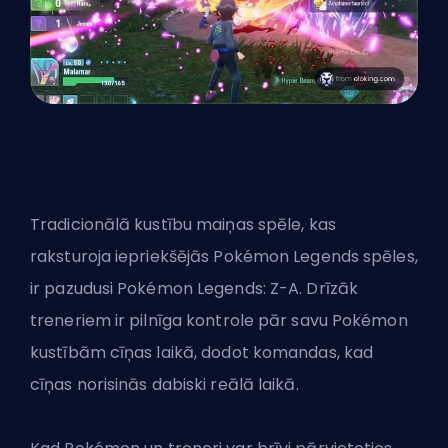
Tradicionālā kustību maiņas spēle, kas
raksturoja iepriekšējās Pokémon Legends spēles,
ir pazudusi Pokémon Legends: Z-A. Drīzāk
treneriem ir pilnīga kontrole pār savu Pokémon
kustībām cīņas laikā, dodot komandas, kad
cīņas norisinās dabiski reālā laikā.