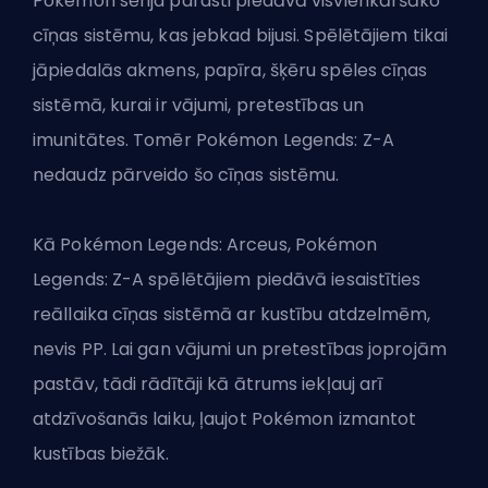
Pokémon sērija parasti piedāvā visvienkāršāko
cīņas sistēmu, kas jebkad bijusi. Spēlētājiem tikai
jāpiedalās akmens, papīra, šķēru spēles cīņas
sistēmā, kurai ir vājumi, pretestības un
imunitātes. Tomēr Pokémon Legends: Z-A
nedaudz pārveido šo cīņas sistēmu.
Kā Pokémon Legends: Arceus, Pokémon
Legends: Z-A spēlētājiem piedāvā iesaistīties
reāllaika cīņas sistēmā ar kustību atdzelmēm,
nevis PP. Lai gan vājumi un pretestības joprojām
pastāv, tādi rādītāji kā ātrums iekļauj arī
atdzīvošanās laiku, ļaujot Pokémon izmantot
kustības biežāk.