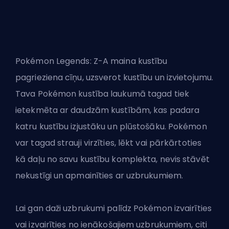
Pokémon Legends: Z-A maina kustību
pagrieziena cīņu, uzsverot kustību un izvietojumu.
Tava Pokémon kustība laukumā tagad tiek
ietekmēta ar daudzām kustībām, kas padara
katru kustību izjustāku un plūstošāku. Pokémon
var tagad strauji virzīties, lēkt vai pārkārtoties
kā daļu no savu kustību komplekta, nevis stāvēt
nekustīgi un apmainīties ar uzbrukumiem.
Lai gan daži uzbrukumi palīdz Pokémon izvairīties
vai izvairīties no ienākošajiem uzbrukumiem, citi