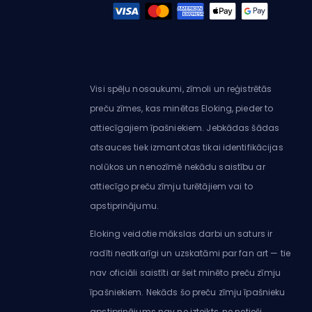
Visi spēļu nosaukumi, zīmoli un reģistrētās
preču zīmes, kas minētas Eloking, pieder to
attiecīgajiem īpašniekiem. Jebkādas šādas
atsauces tiek izmantotas tikai identifikācijas
nolūkos un nenozīmē nekādu saistību ar
attiecīgo preču zīmju turētājiem vai to
apstiprinājumu.
Eloking veidotie mākslas darbi un saturs ir
radīti neatkarīgi un uzskatāmi par fan art — tie
nav oficiāli saistīti ar šeit minēto preču zīmju
īpašniekiem. Nekāds šo preču zīmju īpašnieku
apstiprinājums nav ne izteikts, ne netieši