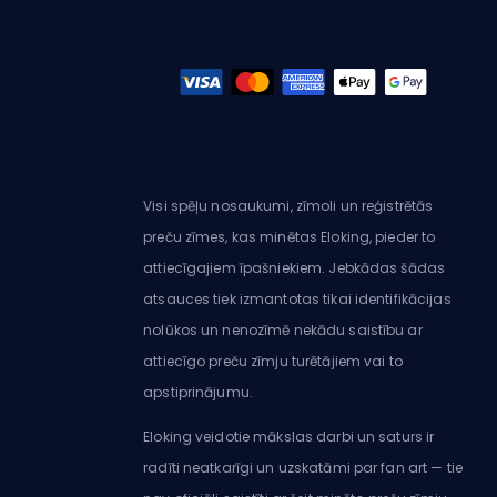
Visi spēļu nosaukumi, zīmoli un reģistrētās
preču zīmes, kas minētas Eloking, pieder to
attiecīgajiem īpašniekiem. Jebkādas šādas
atsauces tiek izmantotas tikai identifikācijas
nolūkos un nenozīmē nekādu saistību ar
attiecīgo preču zīmju turētājiem vai to
apstiprinājumu.
Eloking veidotie mākslas darbi un saturs ir
radīti neatkarīgi un uzskatāmi par fan art — tie