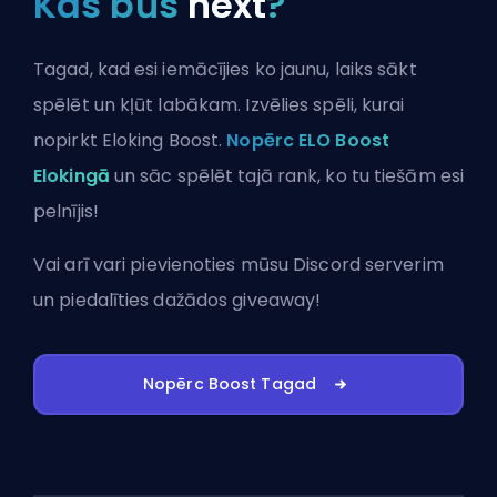
Kas būs
next
?
Tagad, kad esi iemācījies ko jaunu, laiks sākt
spēlēt un kļūt labākam. Izvēlies spēli, kurai
nopirkt Eloking Boost.
Nopērc ELO Boost
Elokingā
un sāc spēlēt tajā rank, ko tu tiešām esi
pelnījis!
Vai arī vari
pievienoties mūsu Discord serverim
un piedalīties dažādos giveaway!
Nopērc Boost Tagad