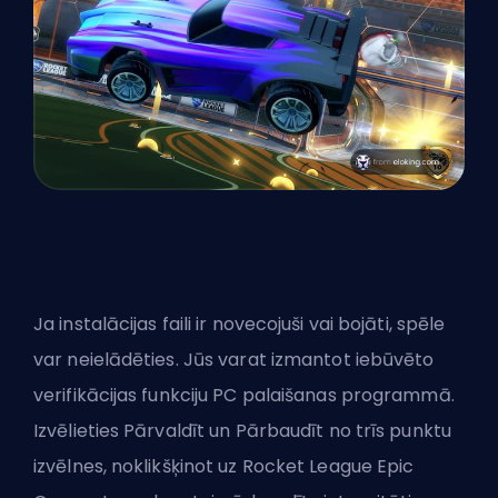
Ja instalācijas faili ir novecojuši vai bojāti, spēle
var neielādēties. Jūs varat izmantot iebūvēto
verifikācijas funkciju PC palaišanas programmā.
Izvēlieties Pārvaldīt un Pārbaudīt no trīs punktu
izvēlnes, noklikšķinot uz Rocket League Epic