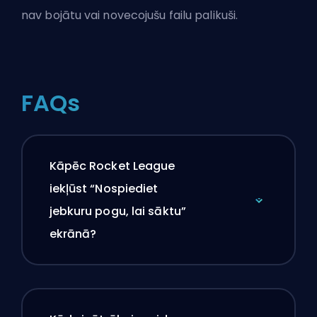
nav bojātu vai novecojušu failu palikuši.
FAQs
Kāpēc Rocket League
iekļūst “Nospiediet
jebkuru pogu, lai sāktu”
ekrānā?