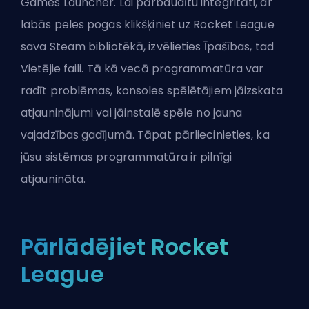
Games Launcher. Lai pārbaudītu integritāti, ar
labās peles pogas klikšķiniet uz Rocket League
sava Steam bibliotēkā, izvēlieties Īpašības, tad
Vietējie faili. Tā kā vecā programmatūra var
radīt problēmas, konsoles spēlētājiem jāizskata
atjauninājumi vai jāinstalē spēle no jauna
vajadzības gadījumā. Tāpat pārliecinieties, ka
jūsu sistēmas programmatūra ir pilnīgi
atjaunināta.
Pārlādējiet Rocket
League