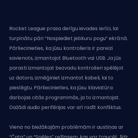
Rocket League
prasa derīgu ievades ierīci
, lai
turpinātu pāri “Nospiediet jebkuru pogu” ekrānā.
Pārliecinieties, ka jūsu kontrolieris ir pareizi
savienots, izmantojot Bluetooth vai USB. Ja jūs
parasti izmantojat bezvadu kontrolieri spēlējot
uz datora, izmēģiniet izmantot kabeli, lai to
pieslēgtu. Pārliecinieties, ka jūsu klaviatūra
darbojas citās programmās, ja to izmantojat.
Dažādi audio perifērijas var arī radīt konfliktus.
Viena no biežākajām problēmām ir austiņas ar
“Čata” un “Spēles” režīmiem, kas var traucēt, līdz