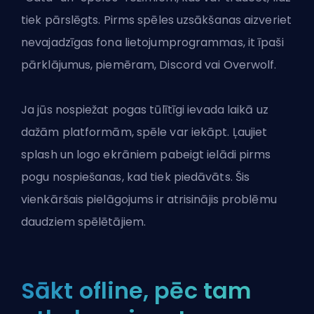
tiek pārslēgts. Pirms spēles uzsākšanas aizveriet
nevajadzīgas fona lietojumprogrammas, it īpaši
pārklājumus, piemēram, Discord vai Overwolf.
Ja jūs nospiežat pogas tūlītīgi ievada laikā uz
dažām platformām, spēle var iekāpt. Ļaujiet
splash un logo ekrāniem pabeigt ielādi pirms
pogu nospiešanas, kad tiek piedāvāts. Šis
vienkāršais pielāgojums ir atrisinājis problēmu
daudziem spēlētājiem.
Sākt ofline, pēc tam