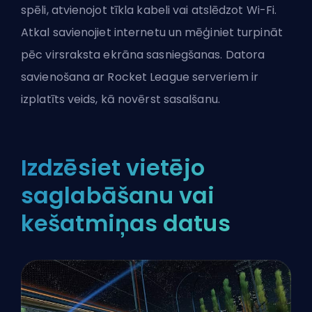
spēli, atvienojot tīkla kabeli vai atslēdzot Wi-Fi.
Atkal savienojiet internetu un mēģiniet turpināt
pēc virsraksta ekrāna sasniegšanas. Datora
savienošana ar Rocket League serveriem ir
izplatīts veids, kā novērst sasalšanu.
Izdzēsiet vietējo
saglabāšanu vai
kešatmiņas datus