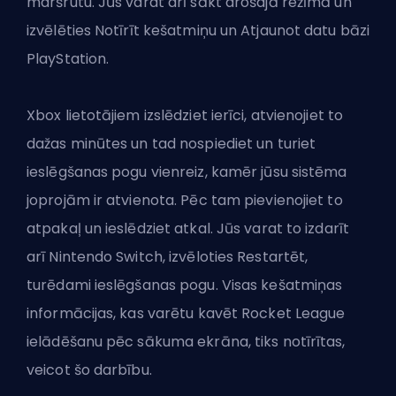
maršrutu. Jūs varat arī sākt drošajā režīmā un
izvēlēties Notīrīt kešatmiņu un Atjaunot datu bāzi
PlayStation.
Xbox lietotājiem izslēdziet ierīci, atvienojiet to
dažas minūtes un tad nospiediet un turiet
ieslēgšanas pogu vienreiz, kamēr jūsu sistēma
joprojām ir atvienota. Pēc tam pievienojiet to
atpakaļ un ieslēdziet atkal. Jūs varat to izdarīt
arī Nintendo Switch, izvēloties Restartēt,
turēdami ieslēgšanas pogu. Visas kešatmiņas
informācijas, kas varētu kavēt Rocket League
ielādēšanu pēc sākuma ekrāna, tiks notīrītas,
veicot šo darbību.