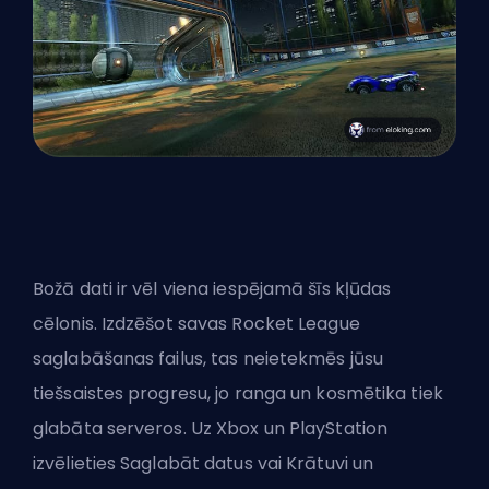
Božā dati ir vēl viena iespējamā šīs kļūdas
cēlonis. Izdzēšot savas Rocket League
saglabāšanas failus, tas neietekmēs jūsu
tiešsaistes progresu, jo ranga un kosmētika tiek
glabāta serveros. Uz Xbox un PlayStation
izvēlieties Saglabāt datus vai Krātuvi un