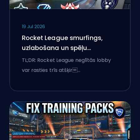
19 Jul 2026
Rocket League smurfings,
uzlabošana un spēļu
saskaņošana explained
TL;DR: Rocket League neglītās lobby
var rasties trīs atšķir…