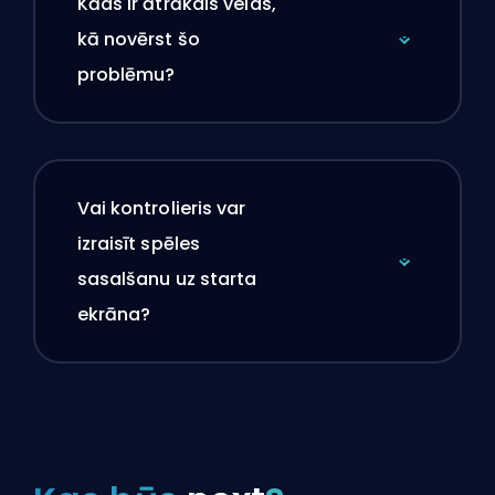
Kāds ir ātrākais veids,
kā novērst šo
problēmu?
Vai kontrolieris var
izraisīt spēles
sasalšanu uz starta
ekrāna?