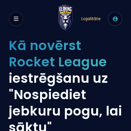
Lojalitāte
Kā novērst
Rocket League
iestrēgšanu uz
"Nospiediet
jebkuru pogu, lai
sāktu"