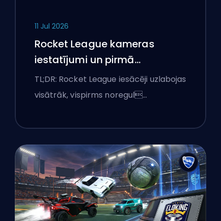
11 Jul 2026
Rocket League kameras
iestatījumi un pirmā
apmācību rutīna
TL;DR: Rocket League iesācēji uzlabojas
visātrāk, vispirms noregul…