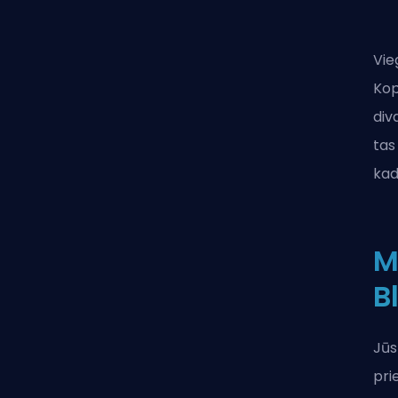
Vie
Kop
div
tas
kad
M
B
Jūs
pri