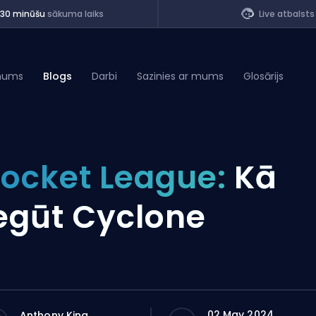
<30 minūšu
sākuma laiks
Live atbalsts
mums
Blogs
Darbi
Sazinies ar mums
Glosārijs
of Legends
ocket League:
Kā
t
egūt Cyclone
02 May 2024
Anthony King