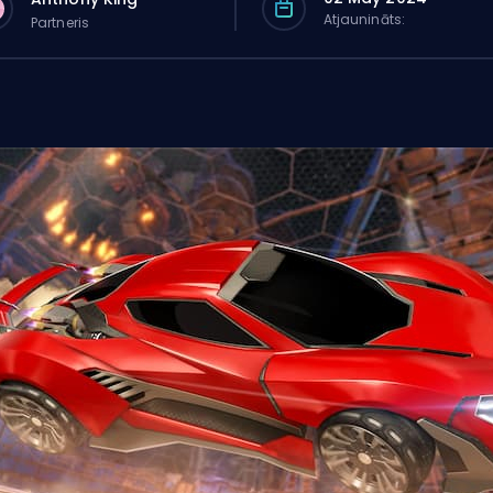
Atjaunināts:
Partneris