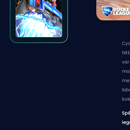
Cyc
hit
var
man
mel
lab
kole
Spē
ieg