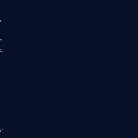
.
n
a,
ar