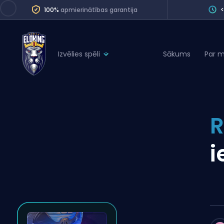
100%
apmierinātības garantija
Izvēlies spēli
Sākums
Par 
League of Legends
League 
Marvel Rivals
SERVICES
Valorant
R
Division Boos
Dota 2
Placements
i
Counter-Strike
Wins
Overwatch 2
Coaching
Rocket League
Path of Exile 2
Teammate