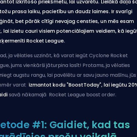
antot izkrītošo priekšmetu, lai uzvarētu. Lielākā daļa š
ožu prasa laiku, pacietību un daudz laimes. Ir svarīgi
ināt, bet pārāk cītīgi nevajag censties, un mēs esam
t, lai izietu cauri visiem potenciālajiem veidiem, kā iegū
kķermenīti Rocket League.
ad, ja vēlaties uzzināt, kā varat iegūt Cyclone Rocket
gue, jums vienkārši jāturpina lasīt! Protams, ja vēlaties
niegt augstu rangu, lai pavēlētu ar savu jauno mašīnu, jūs
enmēr varat
izmantot kodu "BoostToday", lai iegūtu 20
aidi
savā nākamajā
Rocket League boost order
.
etode #1: Gaidiet, kad tas
arādīsies preču veikalā