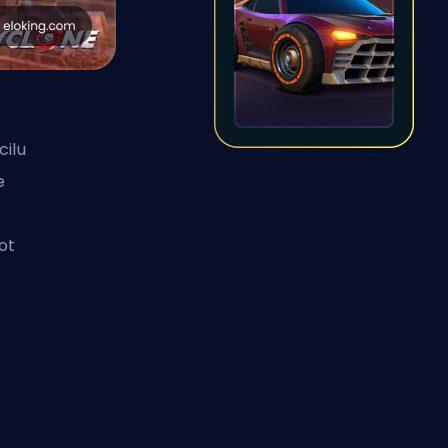
cilu
e
ot