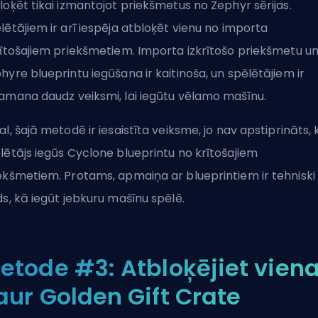
loķēt tikai izmantojot priekšmetus no Zephyr sērijas.
lētājiem ir arī iespēja atbloķēt vienu no importa
rītošajiem priekšmetiem. Importa izkrītošo priekšmetu u
hyre blueprintu iegūšana ir kaitinoša, un spēlētājiem ir
amana daudz veiksmi, lai iegūtu vēlamo mašīnu.
al, šajā metodē ir iesaistīta veiksme, jo nav apstiprināts, 
lētājs iegūs Cyclone blueprintu no krītošajiem
ekšmetiem. Protams,
apmaiņa ar blueprintiem
ir tehniski
ds, kā iegūt jebkuru mašīnu spēlē.
etode #3: Atbloķējiet vien
aur Golden Gift Crate