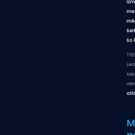
izm
met
mēģ
šei
šo 
Tāt
Lea
sas
vi
atl
M
p