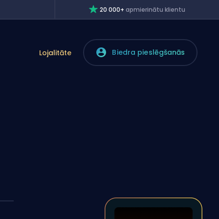
20 000+
apmierinātu klientu
Biedra pieslēgšanās
Lojalitāte