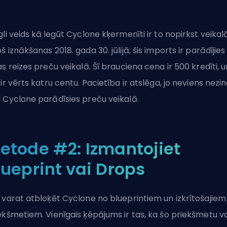
gli veids kā iegūt Cyclone kķermenīti ir to nopirkst veikalā
š iznākšanas 2018. gada 30. jūlijā, šis imports ir parādījies
as reizes preču veikalā. Šī brauciena cena ir 500 kredīti, u
 ir vērts katru centu. Pacietība ir atslēga, jo neviens nezin
 Cyclone parādīsies preču veikalā.
etode #2: Izmantojiet
lueprint vai Drops
 varat atbloķēt Cyclone no blueprintiem un izkrītošajiem
ekšmetiem. Vienīgais ķēpājums ir tas, ka šo priekšmetu v