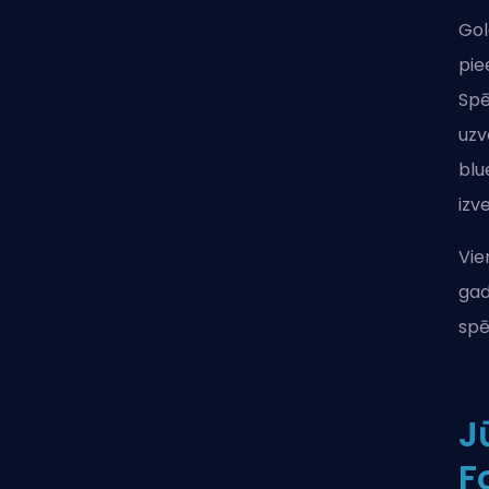
Gol
pie
Spē
uzv
blu
izv
Vie
gad
spē
J
F