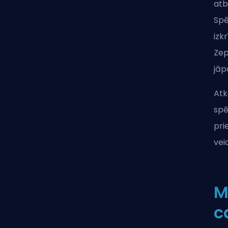
atb
Spē
izk
Zep
jāp
Atk
spē
pri
vei
M
c