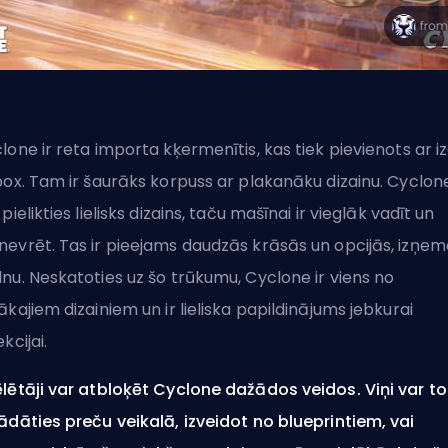
lone ir reta importa kķermenītis, kas tiek pievienots ar iz
box. Tam ir šaurāks korpuss ar plakanāku dizainu. Cyclon
 pielikties lielisks dizains, taču mašīnai ir vieglāk vadīt un
evrēt. Tas ir pieejams daudzās krāsās un opcijās, izņem
nu. Neskatoties uz šo trūkumu, Cyclone ir viens no
ākajiem dizainiem un ir lieliska papildinājums jebkurai
kcijai.
lētāji var atbloķēt Cyclone dažādos veidos. Viņi var to
ādāties preču veikalā, izveidot no blueprintiem, vai