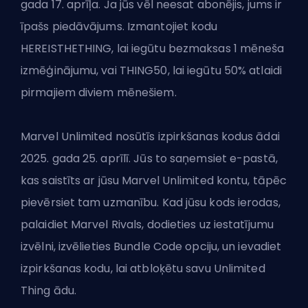
gada 17. aprīļa. Ja jūs vēl neesat abonējis, jums ir
īpašs piedāvājums. Izmantojiet kodu
HEREISTHETHING, lai iegūtu bezmaksas 1 mēneša
izmēģinājumu, vai THING50, lai iegūtu 50% atlaidi
pirmajiem diviem mēnešiem.
Marvel Unlimited nosūtīs izpirkšanas kodus ādai
2025. gada 25. aprīlī. Jūs to saņemsiet e-pastā,
kas saistīts ar jūsu Marvel Unlimited kontu, tāpēc
pievērsiet tam uzmanību. Kad jūsu kods ierodas,
palaidiet Marvel Rivals, dodieties uz iestatījumu
izvēlni, izvēlieties Bundle Code opciju, un ievadiet
izpirkšanas kodu, lai atbloķētu savu Unlimited
Thing ādu.