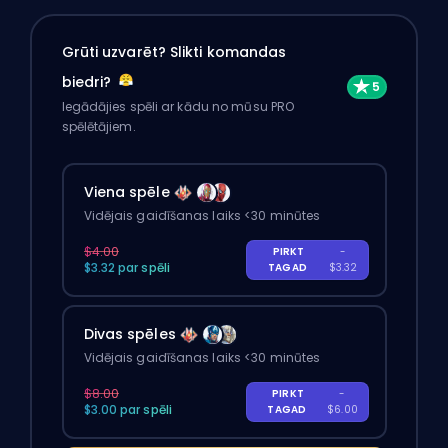
Grūti uzvarēt? Slikti komandas
biedri?
Iegādājies spēli ar kādu no mūsu PRO
spēlētājiem.
Viena spēle
Vidējais gaidīšanas laiks <30 minūtes
$4.00
PIRKT
-
$3.32 par spēli
TAGAD
$3.32
Divas spēles
Vidējais gaidīšanas laiks <30 minūtes
$8.00
PIRKT
-
$3.00 par spēli
TAGAD
$6.00