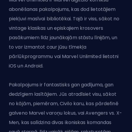
abonēšanas pakalpojums, kas dod lietotājiem
piekļuvi masīvai bibliotēkai. Tajā ir viss, sākot no
vintage klasikas un episkajiem krosovers
pasākumiem līdz jaunākajām stāstu līnijām, un
to var izmantot caur jūsu tīmekļa
pārlūkprogrammu vai Marvel Unlimited lietotni
iOS un Android.
Pakalpojums ir fantastisks gan gadījuma, gan
dedzīgiem lasītājiem. Jūs atradīsiet visu, sākot
no kājām, piemēram, Civilo karu, kas pārdefinē
galveno Marvel varoņu lokus, vai Avengers vs. X-
Men, kas salīdzina divas ikoniskas komandas
savā starpā, līdz vairāk nišām, raksturotām