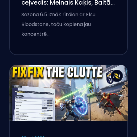
ceļvedis: Melnais Kaķis, Baltā
Foksa un Monstri Ņujorkā
Sezona 6.5 iznāk rītdien ar Elsu
Bloodstone, taču kopiena jau
koncentrē…