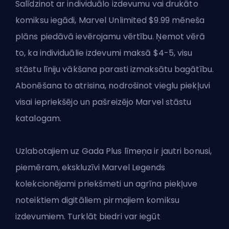
Salīdzinot ar individuālo izdevumu vai drukāto
komiksu iegādi, Marvel Unlimited $9.99 mēneša
plāns piedāvā ievērojamu vērtību. Ņemot vērā
to, ka individuālie izdevumi maksā $4-5, visu
stāstu līniju vākšana parasti izmaksātu bagātību.
Abonēšana to atrisina, nodrošinot vieglu piekļuvi
visai iepriekšējo un pašreizējo Marvel stāstu
katalogam.
Uzlabotajiem uz Gada Plus līmeņa ir jautri bonusi,
piemēram, ekskluzīvi Marvel Legends
kolekcionējami priekšmeti un agrīna piekļuve
noteiktiem digitāliem pirmajiem komiksu
izdevumiem. Turklāt biedri var iegūt