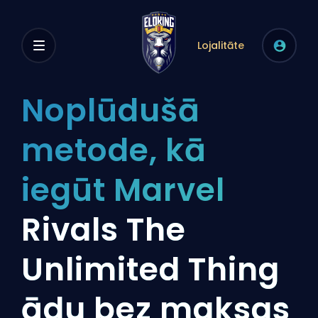
Lojalitāte
Noplūdušā
metode, kā
iegūt Marvel
Rivals The
Unlimited Thing
ādu bez maksas