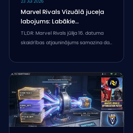
23 Jul 2026
Marvel Rivals Vizuālā juceļa
labojums: Labākie
konkurences iestatījumi pēc
TL;DR: Marvel Rivals jūlija 16. datuma
jūlija 16. atjauninājuma
skaidrības atjauninājums samazina da…