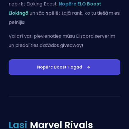
nopirkt Eloking Boost.
Nopērc ELO Boost
Elokingā
un sāc spēlēt tajā rank, ko tu tiešām esi
pelnījis!
Vai arī vari
pievienoties mūsu Discord serverim
un piedalīties dažādos giveaway!
Nopērc Boost Tagad
Lasi
Marvel Rivals