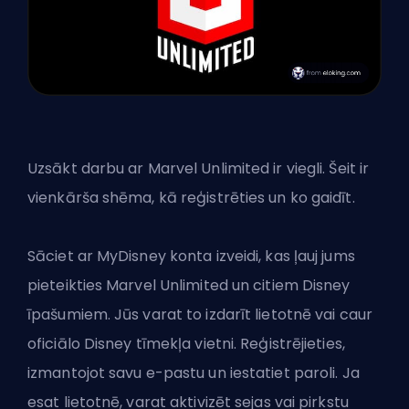
Uzsākt darbu ar Marvel Unlimited ir viegli. Šeit ir
vienkārša shēma, kā reģistrēties un ko gaidīt.
Sāciet ar MyDisney konta izveidi, kas ļauj jums
pieteikties Marvel Unlimited un citiem Disney
īpašumiem. Jūs varat to izdarīt lietotnē vai caur
oficiālo Disney tīmekļa vietni. Reģistrējieties,
izmantojot savu e-pastu un iestatiet paroli. Ja
esat lietotnē, varat aktivizēt sejas vai pirkstu