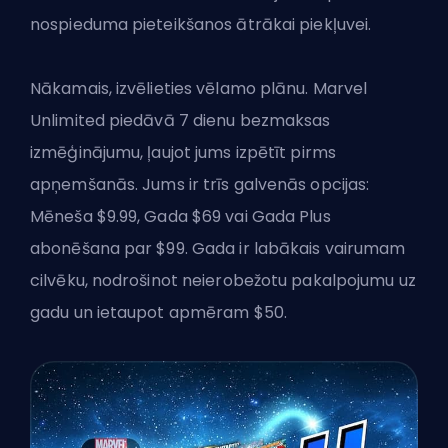
nospieduma pieteikšanos ātrākai piekļuvei.
Nākamais, izvēlieties vēlamo plānu. Marvel
Unlimited piedāvā 7 dienu bezmaksas
izmēģinājumu, ļaujot jums izpētīt pirms
apņemšanās. Jums ir trīs galvenās opcijas:
Mēneša $9.99, Gada $69 vai Gada Plus
abonēšana par $99. Gada ir labākais vairumam
cilvēku, nodrošinot neierobežotu pakalpojumu uz
gadu un ietaupot apmēram $50.