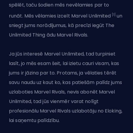
spēlēt, taču šodien mēs nevēlamies par to
[1]
runāt. Mēs vēlamies izcelt Marvel Unlimited
un
sniegt jums norādījumus, kā precīzi iegūt
The
Unlimited Thing ādu
Marvel Rivals.
Ja jūs interesē Marvel Unlimited, tad turpiniet
lasīt, jo mēs esam šeit, lai izietu cauri visam, kas
jums ir jāzina par to. Protams, ja vēlaties tērēt
savu naudu uz kaut ko, kas patiešām palīdz jums
uzlaboties Marvel Rivals, nevis abonēt Marvel
Unlimited, tad jūs vienmēr varat
nolīgt
profesionālu Marvel Rivals uzlabotāju no Eloking
,
lai saņemtu palīdzību.