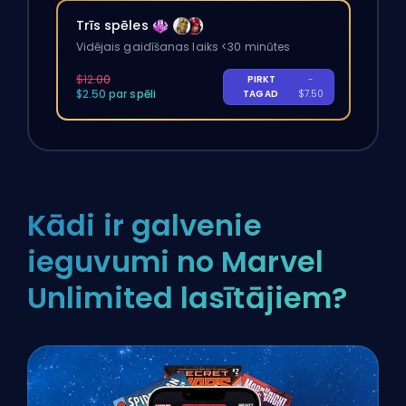
Trīs spēles
Vidējais gaidīšanas laiks <30 minūtes
$12.00
PIRKT
-
$2.50 par spēli
TAGAD
$7.50
Kādi ir galvenie
ieguvumi no Marvel
Unlimited lasītājiem?