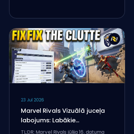
23 Jul 2026
Marvel Rivals Vizuālā juceļa
labojums: Labākie
konkurences iestatījumi pēc
TL;DR: Marvel Rivals jūlija 16. datuma