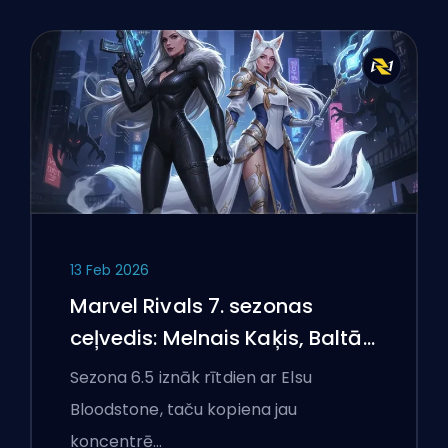
13 Feb 2026
Marvel Rivals 7. sezonas
ceļvedis: Melnais Kaķis, Baltā
Foksa un Monstri Ņujorkā
Sezona 6.5 iznāk rītdien ar Elsu
Bloodstone, taču kopiena jau
koncentrē…