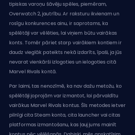
tipiskas varoņu šāvēju spēles, piemēram,
Overwatch 2, jautrību. Ar raksturu ikvienam un
rosīgu konkurences ainu, ir saprotams, ka
spēlētāji var vēlēties, lai viņiem būtu vairākas
konts. Tomēr pāriet starp vairākiem kontiem ir
daudz vieglāk pateikts nekā izdarīts, īpaši, ja jūs
nevarat vienkārši izlogoties un ielogoties citā
Marvel Rivals kontā.
Par laimi, tas nenozīmē, ka nav dažu metožu, ko
spēlētāji joprojām var izmantot, lai pārvaldītu
vairākus Marvel Rivals kontus. Šīs metodes ietver
pilnīgi cita Steam konta, cita launcher vai citas
platformas izmantošanu, kas ļauj jums mainīt
kontus pēc vēlēšanās. Dabiski, mēs apskatīsim