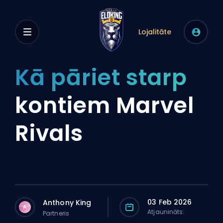
Lojalitāte
Kā pāriet starp
kontiem Marvel
Rivals
03 Feb 2026
Anthony King
A
Atjaunināts:
Partneris