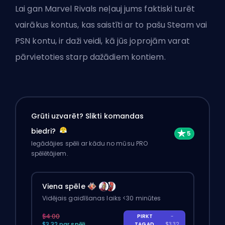
Lai gan Marvel Rivals neļauj jums faktiski turēt
vairākus kontus, kas saistīti ar to pašu Steam vai
PSN kontu, ir daži veidi, kā jūs joprojām varat
pārvietoties starp dažādiem kontiem.
Grūti uzvarēt? Slikti komandas
biedri?
Iegādājies spēli ar kādu no mūsu PRO
spēlētājiem.
Viena spēle
Vidējais gaidīšanas laiks <30 minūtes
$4.00
PIRKT
-
$3.32 par spēli
TAGAD
$3.32