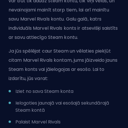
var būt tik daudz Steam kontu, cik viņi vēlas, un
nevainojami mainīt starp tiem, lai arī mainītu
savu Marvel Rivals kontu. Galu galā, katrs
individuāls Marvel Rivals konts ir atsevišķi saistīts
ar savu attiecīgo Steam kontu.
Ja jūs spēlējat caur Steam un vēlaties piekļūt
citam Marvel Rivals kontam, jums jāizveido jauns
Steam konts vai jāielogojas ar esošo. Lai to
izdarītu, jūs varat:
Iziet no sava Steam konta
Ielogoties jaunajā vai esošajā sekundārajā
Steam kontā
Palaist Marvel Rivals