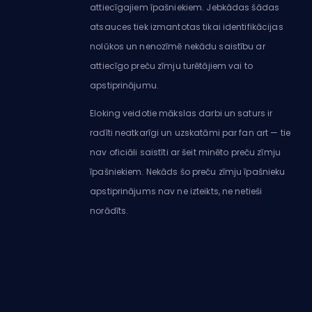
attiecīgajiem īpašniekiem. Jebkādas šādas
atsauces tiek izmantotas tikai identifikācijas
nolūkos un nenozīmē nekādu saistību ar
attiecīgo preču zīmju turētājiem vai to
apstiprinājumu.
Eloking veidotie mākslas darbi un saturs ir
radīti neatkarīgi un uzskatāmi par fan art — tie
nav oficiāli saistīti ar šeit minēto preču zīmju
īpašniekiem. Nekāds šo preču zīmju īpašnieku
apstiprinājums nav ne izteikts, ne netieši
norādīts.