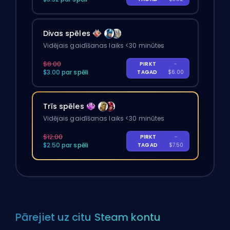
Divas spēles
Vidējais gaidīšanas laiks <30 minūtes
$8.00
PIRKT
-
$3.00 par spēli
TAGAD
$6.00
Trīs spēles
Vidējais gaidīšanas laiks <30 minūtes
$12.00
PIRKT
-
$2.50 par spēli
TAGAD
$7.50
Pārejiet uz citu Steam kontu