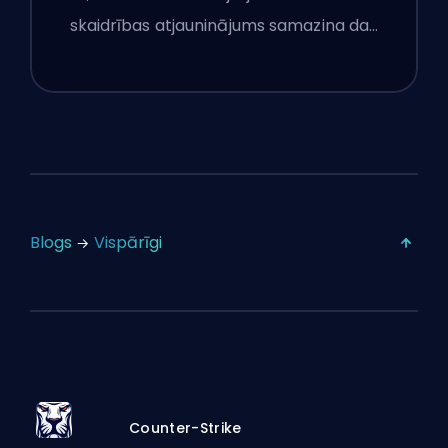
jūlija 16. atjauninājuma
skaidrības atjauninājums samazina da…
Blogs
Vispārīgi
Counter-Strike