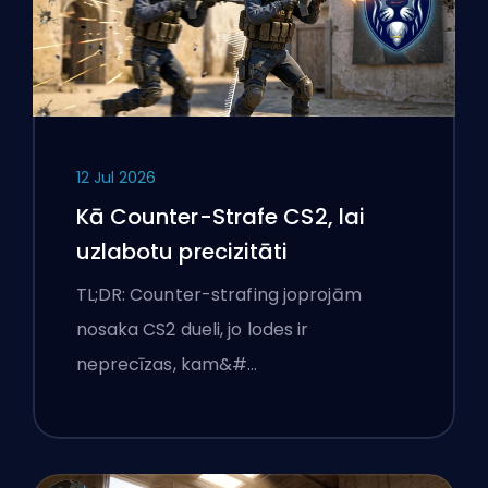
12 Jul 2026
Kā Counter-Strafe CS2, lai
uzlabotu precizitāti
TL;DR: Counter-strafing joprojām
nosaka CS2 dueli, jo lodes ir
neprecīzas, kam&#…