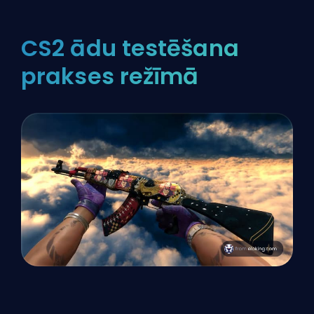
CS2 ādu testēšana
prakses režīmā