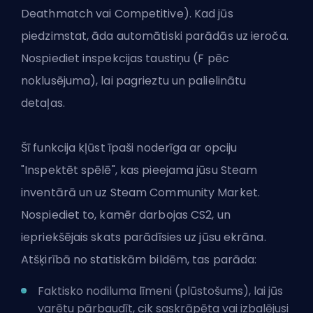
Deathmatch vai Competitive). Kad jūs
piedzimstat, āda automātiski parādās uz ieroča.
Nospiediet inspekcijas taustiņu (F pēc
noklusējuma), lai pagrieztu un palielinātu
detaļas.
Šī funkcija kļūst īpaši noderīga ar opciju
"Inspektēt spēlē", kas pieejama jūsu Steam
inventārā un uz Steam Community Market.
Nospiediet to, kamēr darbojas CS2, un
iepriekšējais skats parādīsies uz jūsu ekrāna.
Atšķirībā no statiskām bildēm, tas parāda:
Faktisko nodiluma līmeni (plūstošums), lai jūs
varētu pārbaudīt, cik saskrāpēta vai izbalējusi