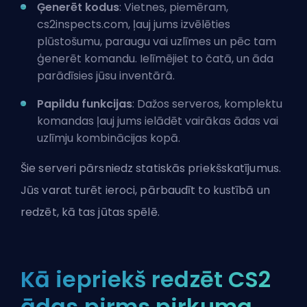
Ģenerēt kodus
: Vietnes, piemēram,
cs2inspects.com, ļauj jums izvēlēties
plūstošumu, paraugu vai uzlīmes un pēc tam
ģenerēt komandu. Ielīmējiet to čatā, un āda
parādīsies jūsu inventārā.
Papildu funkcijas
: Dažos serveros, komplektu
komandas ļauj jums ielādēt vairākas ādas vai
uzlīmju kombinācijas kopā.
Šie serveri pārsniedz statiskās priekšskatījumus.
Jūs varat turēt ieroci, pārbaudīt to kustībā un
redzēt, kā tas jūtas spēlē.
Kā iepriekš redzēt CS2
ādas pirms pirkuma