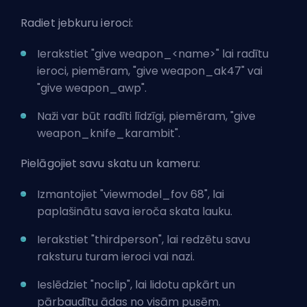
Radiet jebkuru ieroci:
Ierakstiet "give weapon_<name>" lai radītu
ieroci, piemēram, "give weapon_ak47" vai
"give weapon_awp".
Naži var būt radīti līdzīgi, piemēram, "give
weapon_knife_karambit".
Pielāgojiet savu skatu un kameru:
Izmantojiet "viewmodel_fov 68", lai
paplašinātu sava ieroča skata lauku.
Ierakstiet "thirdperson", lai redzētu savu
raksturu turam ieroci vai nazi.
Ieslēdziet "noclip", lai lidotu apkārt un
pārbaudītu ādas no visām pusēm.