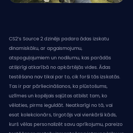
CS2’s Source 2 dzinējs padara ādas izskatu
dinamiskāku, ar apgaismojumu,
atspoguļojumiem un nodilumu, kas parādās
atšķirīgi atkarībā no apkārtējās vides. Ādas
testēšana nav tikai par to, cik forši tās izskatās.
Tas ir par pārliecināšanos, ka plūstošums,
uzlīmes un kopējais sajūtas atbilst tam, ko
vēlaties, pirms ieguldāt. Neatkarīgi no tā, vai
esat kolekcionārs, tirgotājs vai vienkārši kāds,
kurš vēlas personalizēt savu aprīkojumu, pareizo