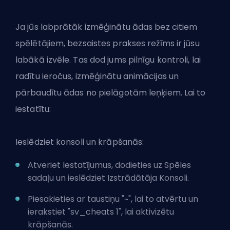
Ja jūs labprātāk izmēģinātu ādas bez citiem
spēlētājiem, bezsaistes prakses režīms ir jūsu
labākā izvēle. Tas dod jums pilnīgu kontroli, lai
radītu ieročus, izmēģinātu animācijas un
pārbaudītu ādas no pielāgotām leņķiem. Lai to
iestatītu:
Ieslēdziet konsoli un krāpšanās:
Atveriet Iestatījumus, dodieties uz Spēles
sadaļu un
ieslēdziet Izstrādātāja Konsoli
.
Piesakieties ar taustiņu "~", lai to atvērtu un
ierakstiet "sv_cheats 1", lai aktivizētu
krāpšanās.