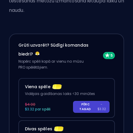
testēšanas metožu izmantošana ietaupa laiku un
naudu.
Grūti uzvarēt? Sūdīgi komandas
biedri?
Nopērc spēli kopā ar vienu no mūsu
PRO spēlētājiem.
Viena spēle
Vidējais gaidīšanas laiks <30 minūtes
$4.00
PĒRC
-
$3.32 par spēli
TAGAD
$3.32
Divas spēles