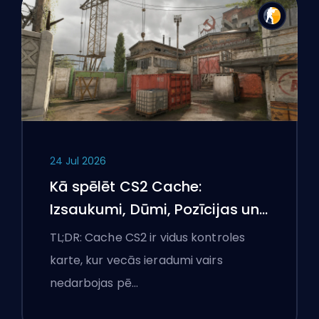
24 Jul 2026
Kā spēlēt CS2 Cache:
Izsaukumi, Dūmi, Pozīcijas un
Premjeru padomi
TL;DR: Cache CS2 ir vidus kontroles
karte, kur vecās ieradumi vairs
nedarbojas pē…