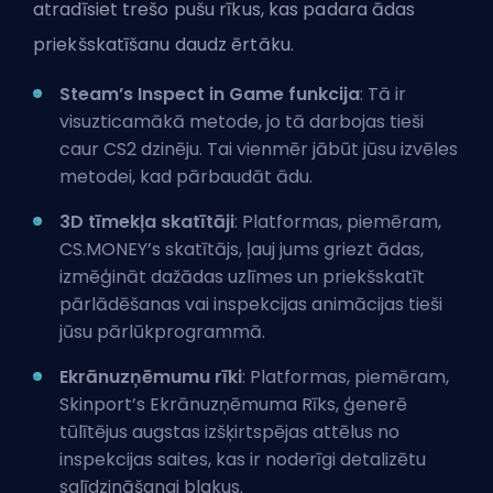
atradīsiet trešo pušu rīkus, kas padara ādas
priekšskatīšanu daudz ērtāku.
Steam’s Inspect in Game funkcija
: Tā ir
visuzticamākā metode, jo tā darbojas tieši
caur CS2 dzinēju. Tai vienmēr jābūt jūsu izvēles
metodei, kad pārbaudāt ādu.
3D tīmekļa skatītāji
: Platformas, piemēram,
CS.MONEY’s skatītājs, ļauj jums griezt ādas,
izmēģināt dažādas uzlīmes un priekšskatīt
pārlādēšanas vai inspekcijas animācijas tieši
jūsu pārlūkprogrammā.
Ekrānuzņēmumu rīki
: Platformas, piemēram,
Skinport’s Ekrānuzņēmuma Rīks, ģenerē
tūlītējus augstas izšķirtspējas attēlus no
inspekcijas saites, kas ir noderīgi detalizētu
salīdzināšanai blakus.