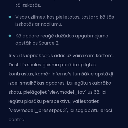
tā izskatās.
Visas uzlīmes, kas pielietotas, tostarp kā tās
izskatās ar nodilumu.
Kā apdare reaģē dažādos apgaismojuma
apstākļos Source 2.
Ir vērts iepriekšējās ādas uz vairākām kartēm.
Dust II’s saules gaisma parāda spilgtus
kontrastus, kamēr Inferno’s tumšākie apstākļi
izceļ smalkākas apdares. Lai iegūtu skaidrāko
skatu, pielāgojiet "viewmodel_fov" uz 68, lai
iegūtu plašāku perspektīvu, vai iestatiet
"viewmodel_presetpos 3", lai saglabātu ieroci
centrā.