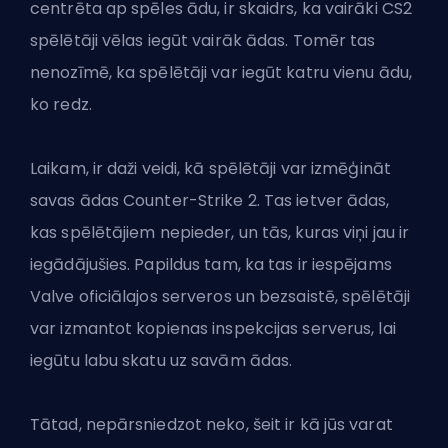
centrēta ap spēles ādu, ir skaidrs, ka vairāki CS2
spēlētāji vēlas
iegūt vairāk ādas
. Tomēr tas
nenozīmē, ka spēlētāji var iegūt katru vienu ādu,
ko redz.
Laikam, ir daži veidi, kā spēlētāji var izmēģināt
savas ādas Counter-Strike 2. Tas ietver ādas,
kas spēlētājiem nepieder, un tās, kuras viņi jau ir
iegādājušies. Papildus tam, ka tas ir iespējams
Valve oficiālajos serveros un bezsaistē, spēlētāji
var izmantot kopienas inspekcijas serverus, lai
iegūtu labu skatu uz savām ādas.
Tātad, nepārsniedzot neko, šeit ir kā jūs varat