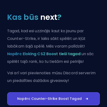
Kas būs
next
?
Tagad, kad esi uzzinājis kaut ko jaunu par
Counter-Strike, ir laiks sākt spēlēt un kļūt
labākam šajā spēlē. Mēs varam palīdzēt!
Nopērc Eloking CS2 Boost tieši tagad
un sāc
spēlēt tajā rank, ko tu tiešām esi pelnījis!
Vai arī vari
pievienoties mūsu Discord serverim
un piedalīties dažādos giveaway!
Nopērc Counter-Strike Boost Tagad