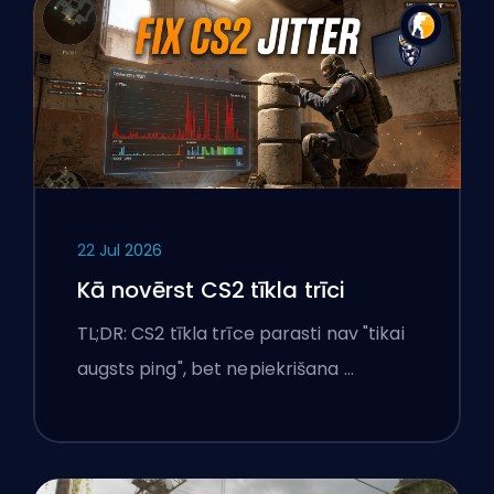
22 Jul 2026
Kā novērst CS2 tīkla trīci
TL;DR: CS2 tīkla trīce parasti nav "tikai
augsts ping", bet nepiekrišana …