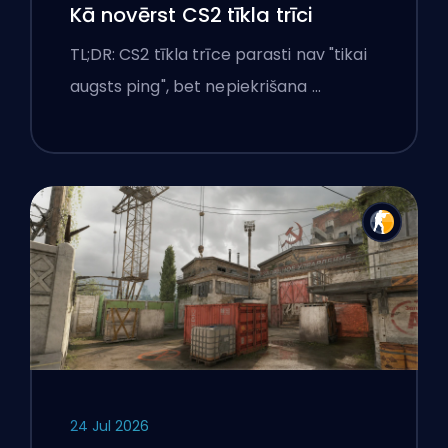
Kā novērst CS2 tīkla trīci
TL;DR: CS2 tīkla trīce parasti nav "tikai
augsts ping", bet nepiekrišana …
24 Jul 2026