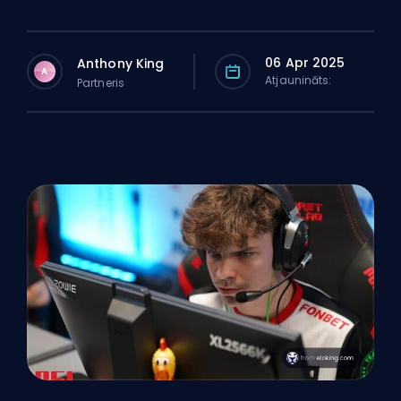
06 Apr 2025
Anthony King
A
Atjaunināts:
Partneris