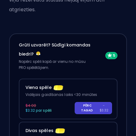
atgriezties.
Grūti uzvarēt? Sūdīgi komandas
biedri?
Nopērc spēli kopā ar vienu no mūsu
PRO spēlētājiem.
Viena spēle
Vidējais gaidīšanas laiks <30 minūtes
$4.00
PĒRC
-
$3.32 par spēli
TAGAD
$3.32
Divas spēles