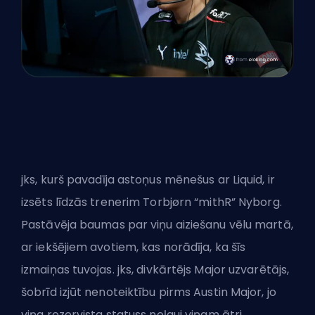
jks, kurš pavadīja astoņus mēnešus ar Liquid, ir
izsēts līdzās trenerim Torbjørn “mithR” Nyborg.
Pastāvēja baumas par viņu aiziešanu vēlu martā,
ar iekšējiem avotiem, kas norādīja, ka šīs
izmaiņas tuvojas. jks, divkārtējs Major uzvarētājs,
šobrīd izjūt nenoteiktību pirms Austin Major, jo
viņa rezervista statuss neļauj viņam ātri