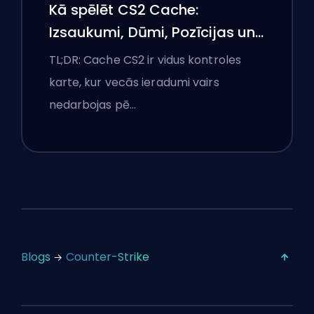
Kā spēlēt CS2 Cache:
Izsaukumi, Dūmi, Pozīcijas un
Premjeru padomi
TL;DR: Cache CS2 ir vidus kontroles
karte, kur vecās ieradumi vairs
nedarbojas pē…
Blogs
Counter-Strike