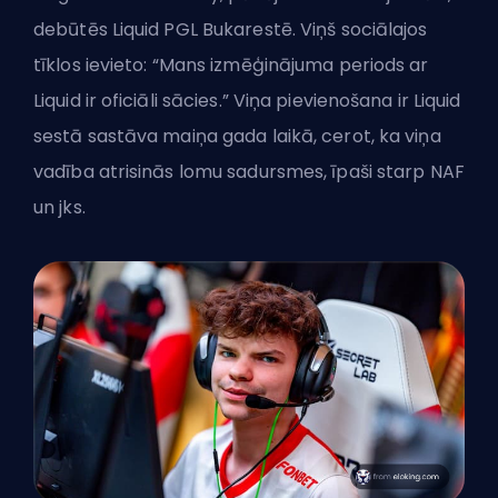
debūtēs Liquid PGL Bukarestē. Viņš sociālajos
tīklos ievieto: “Mans izmēģinājuma periods ar
Liquid ir oficiāli sācies.” Viņa pievienošana ir Liquid
sestā sastāva maiņa gada laikā, cerot, ka viņa
vadība atrisinās lomu sadursmes, īpaši starp NAF
un jks.