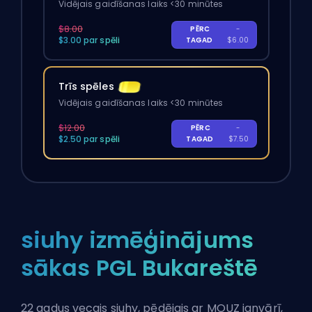
Vidējais gaidīšanas laiks <30 minūtes
$8.00
PĒRC
-
$3.00 par spēli
TAGAD
$6.00
Trīs spēles
Vidējais gaidīšanas laiks <30 minūtes
$12.00
PĒRC
-
$2.50 par spēli
TAGAD
$7.50
siuhy izmēģinājums
sākas PGL Bukareštē
22 gadus vecais siuhy, pēdējais ar MOUZ janvārī,