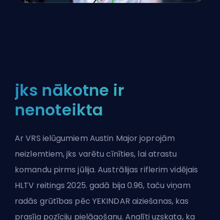
jks nākotne ir
nenoteikta
Ar VRS ielūgumiem Austin Major joprojām
neizlemtiem, jks varētu cīnīties, lai atrastu
komandu pirms jūlija. Austrālijas riflerim vidējais
HLTV reitings 2025. gadā bija 0.96, taču viņam
radās grūtības pēc YEKINDAR aiziešanas, kas
prasīja pozīciju pielāgošanu. Analīti uzskata, ka