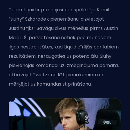
Team Liquid ir paziņojusi par spēlētāja Kamil
“siuhy” Szkaradek pieņemšanu, aizvietojot
Justinu “jks” Savāgu divus mēnešus pirms Austin
Major. Šī pārvietošana notiek pēc mēnešiem
ilgas nestabilitātes, kad Liquid cīnījās par labiem
rezultātiem, neraugoties uz potenciālu. Siuhy
pievienojas komandai uz izmēģinājuma pamata,
atbrīvojot Twistzz no IGL pienākumiem un
mērķējot uz komandas stiprināšanu.