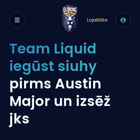
Lojalitāte
Team Liquid
iegūst siuhy
pirms Austin
Major un izsēž
jks