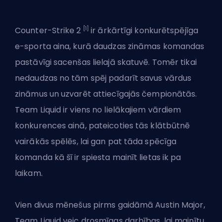
[1]
Counter-Strike 2
ir ārkārtīgi konkurētspējīga
e-sporta aina, kurā daudzas zināmas komandas
pastāvīgi sacenšas lielajā skatuvē. Tomēr tikai
nedaudzas no tām spēj padarīt savus vārdus
zināmus un uzvarēt attiecīgajās čempionātās.
Team Liquid ir viens no lielākajiem vārdiem
konkurences ainā, pateicoties tās
klātbūtnē
vairākās spēlēs
, lai gan pat tāda spēcīga
komanda kā šī ir spiesta mainīt lietas ik pa
laikam.
Vien divus mēnešus pirms gaidāmā Austin Major,
Team Liquid veic drosmīgas darbības, lai mainītu