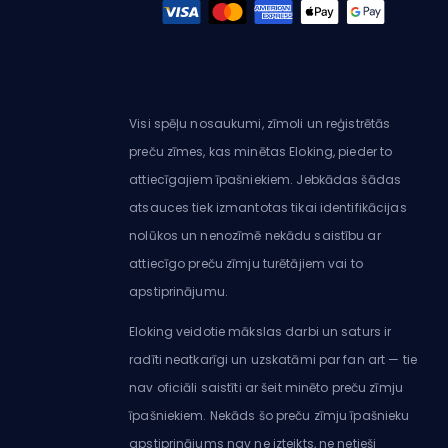
Visi spēļu nosaukumi, zīmoli un reģistrētās
preču zīmes, kas minētas Eloking, pieder to
attiecīgajiem īpašniekiem. Jebkādas šādas
atsauces tiek izmantotas tikai identifikācijas
nolūkos un nenozīmē nekādu saistību ar
attiecīgo preču zīmju turētājiem vai to
apstiprinājumu.
Eloking veidotie mākslas darbi un saturs ir
radīti neatkarīgi un uzskatāmi par fan art — tie
nav oficiāli saistīti ar šeit minēto preču zīmju
īpašniekiem. Nekāds šo preču zīmju īpašnieku
apstiprinājums nav ne izteikts, ne netieši