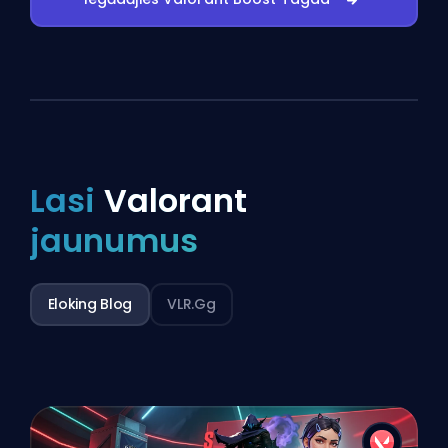
Lasi
Valorant
jaunumus
Eloking Blog
VLR.gg