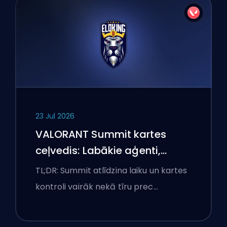
23 Jul 2026
VALORANT Summit kartes
ceļvedis: Labākie aģenti,
izsaukumi un dūmi
TL;DR: Summit atlīdzina laiku un kartes
kontroli vairāk nekā tīru prec…