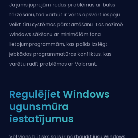
Ja jums joprojām rodas problēmas ar balss
tērzēšanu, tad varbūt ir vērts apsvērt iespēju
veikt tīru systēmas pārstartēšanu. Tas nozīmē
Windows sākšanu ar minimālām fona
lietojumprogrammām, kas palīdz izslēgt
jebkādas programmatūras konfliktus, kas
varētu radīt problēmas ar Valorant.
Regulējiet Windows
ugunsmūra
iestatījumus
Vēl viens būtisks solis ir pārbaudīt jūsu Windows