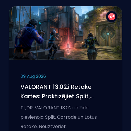
09 Aug 2026
VALORANT 13.02.i Retake
Kartes: Praktizējiet Split,
Corrode un Lotus
TL;DR: VALORANT 13.02.i ielāde
pievienoja Split, Corrode un Lotus
Retake. Neuztveriet…