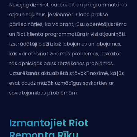
Nevajag aizmirst pārbaudīt arī programmatūras
atjauninājumus, jo vienmēr ir laba prakse
pārliecināties, ka Valorant, jūsu operētājsistēma
un Riot klienta programmatūra ir visi atjaunināti.
Izstrādātāji bieži izlaiž labojumus un labojumus,
kas var atrisināt zināmas problēmas, ieskaitot
tās apnicīgās balss tērzēšanas problēmas.
Uzturēšanās aktualizētā stāvoklī nozīmē, ka jūs
esat daudz mazāk uzmācīgas saskarties ar
savietojamības problēmām.
Izmantojiet Riot
Remonta Rīku