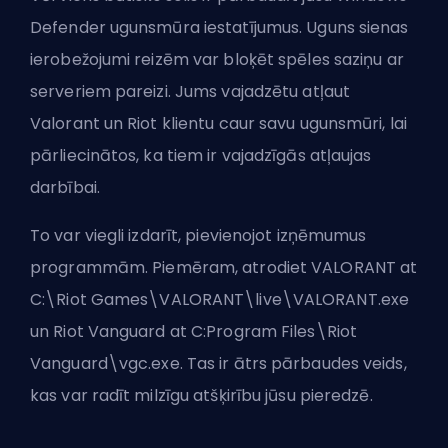
Defender ugunsmūra iestatījumus. Uguns sienas
ierobežojumi reizēm var bloķēt spēles saziņu ar
serveriem pareizi. Jums vajadzētu atļaut
Valorant un Riot klientu caur savu ugunsmūri, lai
pārliecinātos, ka tiem ir vajadzīgās atļaujas
darbībai.
To var viegli izdarīt, pievienojot izņēmumus
programmām. Piemēram, atrodiet VALORANT at
C:\Riot Games\VALORANT\live\VALORANT.exe
un Riot Vanguard at C:Program Files\Riot
Vanguard\vgc.exe. Tas ir ātrs pārbaudes veids,
kas var radīt milzīgu atšķirību jūsu pieredzē.