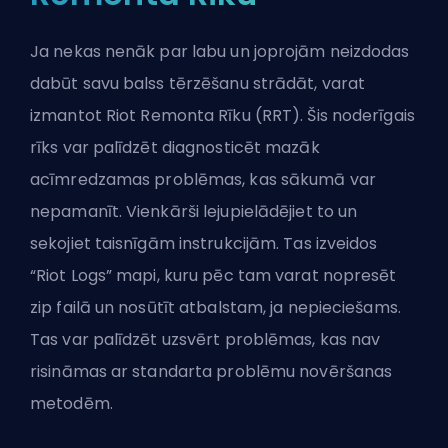
Ja nekas nenāk par labu un joprojām neizdodas
dabūt savu balss tērzēšanu strādāt, varat
izmantot
Riot
Remonta Rīku (RRT). Šis noderīgais
rīks var palīdzēt diagnosticēt mazāk
acīmredzamas problēmas, kas sākumā var
nepamanīt. Vienkārši lejupielādējiet to un
sekojiet taisnīgām instrukcijām. Tas izveidos
“Riot Logs” mapi, kuru pēc tam varat nopresēt
zip failā un nosūtīt atbalstam, ja nepieciešams.
Tas var palīdzēt uzsvērt problēmas, kas nav
risināmas ar standarta problēmu novēršanas
metodēm.