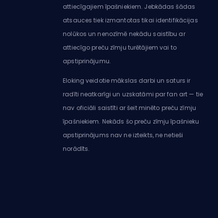
attiecīgajiem īpašniekiem. Jebkādas šādas
atsauces tiek izmantotas tikai identifikācijas
nolūkos un nenozīmē nekādu saistību ar
attiecīgo preču zīmju turētājiem vai to
apstiprinājumu.
Eloking veidotie mākslas darbi un saturs ir
radīti neatkarīgi un uzskatāmi par fan art — tie
nav oficiāli saistīti ar šeit minēto preču zīmju
īpašniekiem. Nekāds šo preču zīmju īpašnieku
apstiprinājums nav ne izteikts, ne netieši
norādīts.