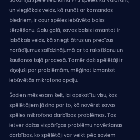
Sakariņa spēlē lielu lomu
FPS
spēlēs kā Valorant,
un vieglākais veids, kā runāt ar komandas
biedriem, ir caur spēles iebūvēto balss
tērzēšanu. Galu galā, savas balsis izmantot ir
labākais veids, kā sniegt ātrus un precīzus
norādījumus salīdzinājumā ar to rakstīšanu un
šaušanos tajā procesā. Tomēr daži spēlētāji ir
ziņojuši par problēmām, mēģinot izmantot
iebūvētās mikrofona opciju.
Šodien mēs esam šeit, lai apskatītu visu, kas
spēlētājiem jāzina par to, kā novērst savas
spēles mikrofona darbības problēmas. Tas
ietver dažas vispārīgas problēmu novēršanas
darbības, ko spēlētāji var veikt pēc saviem