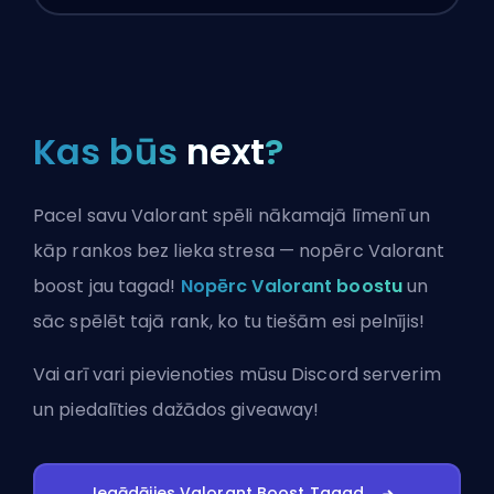
Kas būs
next
?
Pacel savu Valorant spēli nākamajā līmenī un
kāp rankos bez lieka stresa — nopērc Valorant
boost jau tagad!
Nopērc Valorant boostu
un
sāc spēlēt tajā rank, ko tu tiešām esi pelnījis!
Vai arī vari
pievienoties mūsu Discord serverim
un piedalīties dažādos giveaway!
Iegādājies Valorant Boost Tagad