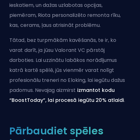
ieskatiem, un dažas uzlabotas opcijas,
piemēram, Riota personalizēto remonta rīku,
kas, cerams, ļaus atrisināt problēmu.
Tātad, bez turpmākām kavēšanās, te ir, ko
varat darīt, ja jūsu Valorant VC pārstāj
darboties. Lai uzzinātu labākos norādījumus
katrā kartē spēlē, jūs vienmēr varat
nolīgt
profesionālu treneri no Eloking
, lai iegūtu dažus
padomus. Nevajag aizmirst
izmantot kodu
“BoostToday”, lai procesā iegūtu 20% atlaidi
.
Pārbaudiet spēles