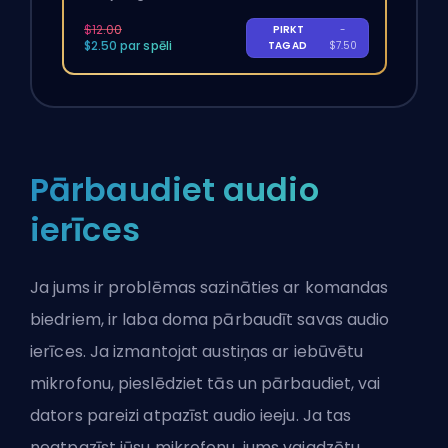
$12.00
PIRKT
-
$2.50 par spēli
TAGAD
$7.50
Pārbaudiet audio
ierīces
Ja jums ir problēmas sazināties ar komandas
biedriem, ir laba doma pārbaudīt savas audio
ierīces. Ja izmantojat austiņas ar iebūvētu
mikrofonu, pieslēdziet tās un pārbaudiet, vai
dators pareizi atpazīst audio ieeju. Ja tas
neatpazīst jūsu mikrofonu, jums vajadzētu