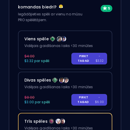
komandas biedri?
Iegādājieties spēli ar vienu no mūsu
PRO spēlētājiem.
Viens spēle
Vidējais gaidīšanas laiks <30 minūtes
$4.00
PIRKT
-
$3.32 par spēli
TAGAD
$3.32
Divas spēles
Vidējais gaidīšanas laiks <30 minūtes
$8.00
PIRKT
-
$3.00 par spēli
TAGAD
$6.00
Trīs spēles
Vidējais gaidīšanas laiks <30 minūtes