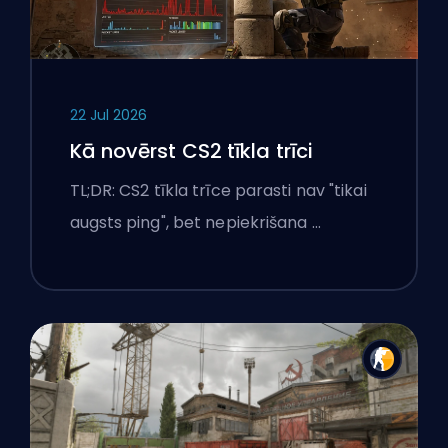
22 Jul 2026
Kā novērst CS2 tīkla trīci
TL;DR: CS2 tīkla trīce parasti nav "tikai
augsts ping", bet nepiekrišana …