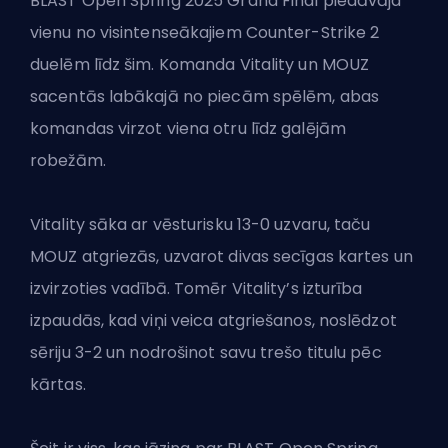
BLAST Open Spring 2025 Grand Final piedāvāja
vienu no visintenseākajiem
Counter-Strike 2
duelēm līdz šim. Komanda Vitality un MOUZ
sacentās labākajā no piecām spēlēm, abas
komandas virzot viena otru līdz galējām
robežām.
Vitality sāka ar vēsturisku 13-0 uzvaru, taču
MOUZ atgriezās, uzvarot divas secīgas kartes un
izvirzoties vadībā. Tomēr Vitality’s izturība
izpaudās, kad viņi veica atgriešanos, noslēdzot
sēriju 3-2 un nodrošinot savu trešo titulu pēc
kārtas.