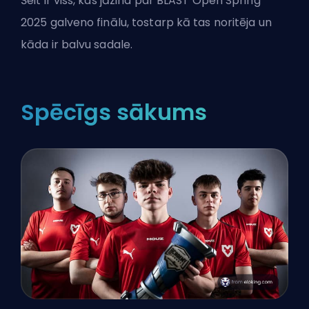
Šeit ir viss, kas jāzina par BLAST Open Spring
2025 galveno finālu, tostarp kā tas noritēja un
kāda ir balvu sadale.
Spēcīgs sākums