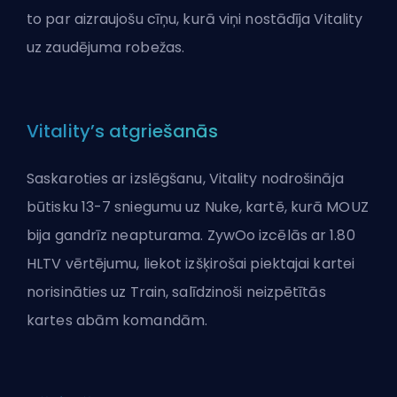
to par aizraujošu cīņu, kurā viņi nostādīja Vitality
uz zaudējuma robežas.
Vitality’s atgriešanās
Saskaroties ar izslēgšanu, Vitality nodrošināja
būtisku 13-7 sniegumu uz Nuke, kartē, kurā MOUZ
bija gandrīz neapturama. ZywOo izcēlās ar 1.80
HLTV vērtējumu, liekot izšķirošai piektajai kartei
norisināties uz Train, salīdzinoši neizpētītās
kartes abām komandām.