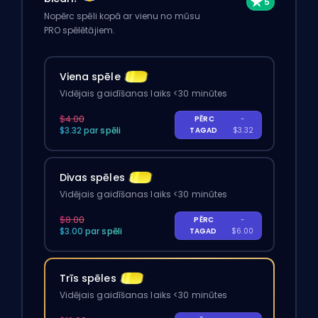
Nopērc spēli kopā ar vienu no mūsu
PRO spēlētājiem.
Viena spēle
Vidējais gaidīšanas laiks <30 minūtes
$4.00
PĒRC
-
$3.32 par spēli
TAGAD
$3.32
Divas spēles
Vidējais gaidīšanas laiks <30 minūtes
$8.00
PĒRC
-
$3.00 par spēli
TAGAD
$6.00
Trīs spēles
Vidējais gaidīšanas laiks <30 minūtes