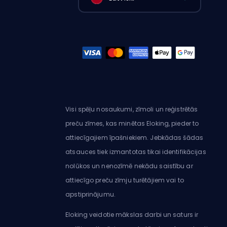
Visi spēļu nosaukumi, zīmoli un reģistrētās
preču zīmes, kas minētas Eloking, pieder to
attiecīgajiem īpašniekiem. Jebkādas šādas
atsauces tiek izmantotas tikai identifikācijas
nolūkos un nenozīmē nekādu saistību ar
attiecīgo preču zīmju turētājiem vai to
apstiprinājumu.
Eloking veidotie mākslas darbi un saturs ir