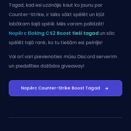
Tagad, kad esi uzzinājis kaut ko jaunu par
Counter-Strike, ir laiks sākt spēlēt un kļūt
labākam šajā spēlē. Mēs varam palīdzēt!
Nopērc Eloking CS2 Boost tieši tagad
un sāc
spēlēt tajā rank, ko tu tiešām esi pelnījis!
Vai arī vari
pievienoties mūsu Discord serverim
un piedalīties dažādos giveaway!
Nopērc Counter-Strike Boost Tagad