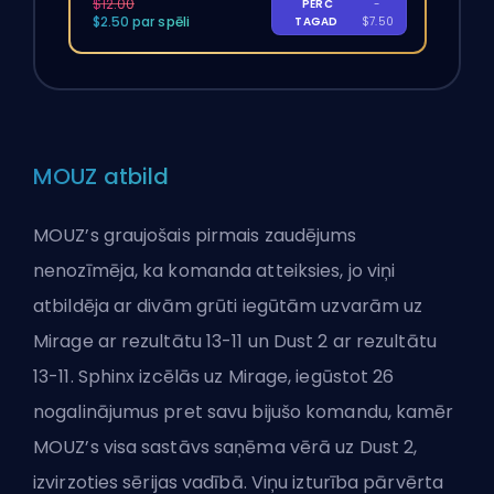
$12.00
PĒRC
-
$2.50 par spēli
TAGAD
$7.50
MOUZ atbild
MOUZ’s graujošais pirmais zaudējums
nenozīmēja, ka komanda atteiksies, jo viņi
atbildēja ar divām grūti iegūtām uzvarām uz
Mirage ar rezultātu 13-11 un Dust 2 ar rezultātu
13-11. Sphinx izcēlās uz Mirage, iegūstot 26
nogalinājumus pret savu bijušo komandu, kamēr
MOUZ’s visa sastāvs saņēma vērā uz Dust 2,
izvirzoties sērijas vadībā. Viņu izturība pārvērta