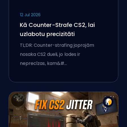
12 Jul 2026
Kā Counter-Strafe CS2, lai
uzlabotu precizitāti
TL;DR: Counter-strafing joprojām
nosaka CS2 dueli, jo lodes ir
neprecīzas, kam&#…