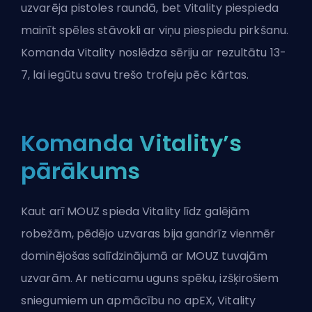
uzvarēja pistoles raundā, bet Vitality piespieda
mainīt spēles stāvokli ar viņu piespiedu pirkšanu.
Komanda Vitality noslēdza sēriju ar rezultātu 13-
7, lai iegūtu savu trešo trofeju pēc kārtas.
Komanda Vitality’s
pārākums
Kaut arī MOUZ
spieda Vitality līdz galējām
robežām
, pēdējo uzvaras bija gandrīz vienmēr
dominējošas salīdzinājumā ar MOUZ tuvajām
uzvarām. Ar neticamu uguns spēku, izšķirošiem
sniegumiem un apmācību no apEX, Vitality