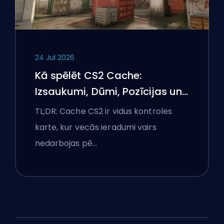
24 Jul 2026
Kā spēlēt CS2 Cache:
Izsaukumi, Dūmi, Pozīcijas un
Premjeru padomi
TL;DR: Cache CS2 ir vidus kontroles
karte, kur vecās ieradumi vairs
nedarbojas pē…