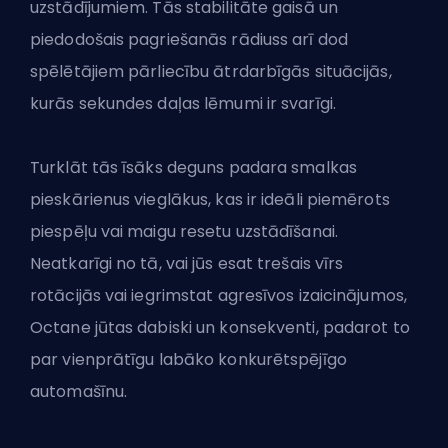
uzstādījumiem. Tās stabilitāte gaisā un
piedodošais pagriešanās rādiuss arī dod
spēlētājiem pārliecību ātrdarbīgās situācijās,
kurās sekundes daļas lēmumi ir svarīgi.
Turklāt tās īsāks deguns padara smalkas
pieskārienus vieglākus, kas ir ideāli piemērots
piespēļu vai maigu resetu uzstādīšanai.
Neatkarīgi no tā, vai jūs esat trešais vīrs
rotācijās vai iegrimstat agresīvos izaicinājumos,
Octane jūtas dabiski un konsekventi, padarot to
par vienprātīgu labāko konkurētspējīgo
automašīnu.