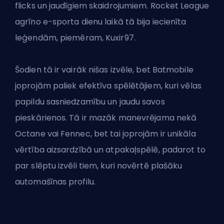
flicks un jaudīgiem skaidrojumiem. Rocket League
agrīno e-sporta dienu laikā tā bija iecienīta
leģendām, piemēram, Kuxir97.
Šodien tā ir vairāk nišas izvēle, bet
Batmobile
joprojām paliek efektīva spēlētājiem, kuri vēlas
papildu sasniedzamību un jaudu savos
pieskārienos. Tā ir mazāk manevrējama nekā
Octane vai Fennec, bet tai joprojām ir unikāla
vērtība aizsardzībā un atpakaļspēlē, padarot to
par slēptu izvēli tiem, kuri novērtē plašāku
automašīnas profilu.