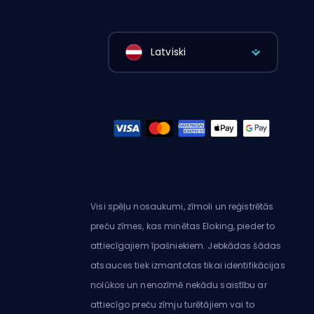
Latviski
Visi spēļu nosaukumi, zīmoli un reģistrētās
preču zīmes, kas minētas Eloking, pieder to
attiecīgajiem īpašniekiem. Jebkādas šādas
atsauces tiek izmantotas tikai identifikācijas
nolūkos un nenozīmē nekādu saistību ar
attiecīgo preču zīmju turētājiem vai to