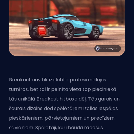
Breakout nav tik izplatīta profesionālajos
turnīros, bet tai ir pelnīta vieta top pieciniekā
tās unikālā Breakout hitboxa dēļ. Tās garais un
šaurais dizains dod spēlētājiem izcilas iespējas
pieskārieniem, pārvietojumiem un precīziem
šāvieniem. Spēlētāji, kuri bauda radošus