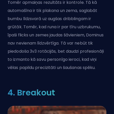
Tomēr apmaiņas rezultāts ir kontrole. Tā kā
automašīna ir tik plakana un zema, saglabāt
bumbu līdzsvarā uz augšas dribblingam ir
grūtāk. Tomēr, kad runa ir par tīru uzbrukumu,
īpaši flicks un zemes jaudas šāvieniem, Dominus
nav nevienam līdzvērtīga. Tā var nebūt tik
piedodoša 3v3 rotācijās, bet daudzi profesionāļi
to izmanto kā savu personīgo ieroci, kad viņi
vēlas papildu precizitāti un šaušanas spēku.
4. Breakout