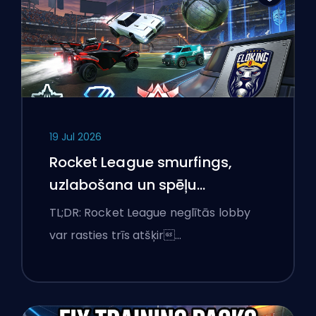
19 Jul 2026
Rocket League smurfings,
uzlabošana un spēļu
saskaņošana explained
TL;DR: Rocket League neglītās lobby
var rasties trīs atšķir…