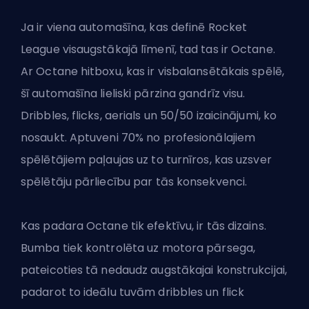
Ja ir viena automašīna, kas definē Rocket
League visaugstākajā līmenī, tad tas ir Octane.
Ar Octane hitboxu, kas ir visbalansētākais spēlē,
šī automašīna lieliski pārzina gandrīz visu.
Dribbles, flicks, aerials un 50/50 izaicinājumi, ko
nosaukt. Aptuveni 70% no profesionālajiem
spēlētājiem paļaujas uz to turnīros, kas uzsver
spēlētāju pārliecību par tās konsekvenci.
Kas padara Octane tik efektīvu, ir tās dizains.
Bumba tiek kontrolēta uz motora pārsega,
pateicoties tā nedaudz augstākajai konstrukcijai,
padarot to ideālu tuvām dribbles un flick