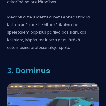
atkarībā no priekšrocības.
Mekāniski, tie ir identiski, bet Fennec skaidrā
izskats un "true-to-hitbox" dizains dod
spēlētājiem papildus pārliecības slāni, kas
izskaidro, kāpēc tas ir otra populārākā
automašīna profesionālajā spēlē.
3. Dominus