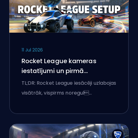
11 Jul 2026
Rocket League kameras
iestatījumi un pirmā
apmācību rutīna
TL;DR: Rocket League iesācēji uzlabojas
visātrāk, vispirms noregul…