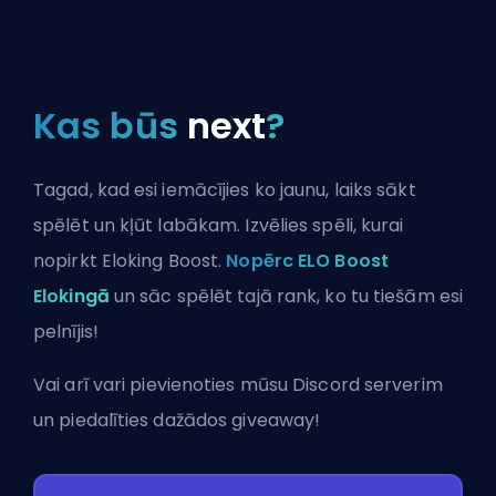
Kas būs
next
?
Tagad, kad esi iemācījies ko jaunu, laiks sākt
spēlēt un kļūt labākam. Izvēlies spēli, kurai
nopirkt Eloking Boost.
Nopērc ELO Boost
Elokingā
un sāc spēlēt tajā rank, ko tu tiešām esi
pelnījis!
Vai arī vari
pievienoties mūsu Discord serverim
un piedalīties dažādos giveaway!