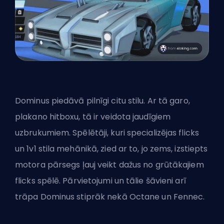
Dominus piedāvā pilnīgi citu stilu. Ar tā garo,
plakano hitboxu, tā ir veidota jaudīgiem
uzbrukumiem. Spēlētāji, kuri specializējas flicks
un 1v1 stila mehānikā, zied ar to, jo zems, izstiepts
motora pārsegs ļauj veikt dažus no grūtākajiem
flicks spēlē. Pārvietojumi un tālie šāvieni arī
trāpa Dominus stiprāk nekā Octane un Fennec.