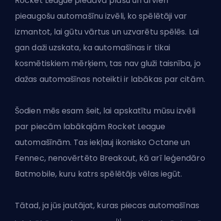
Rocket League piedāvā plašu un arvien
pieaugošu automašīnu izvēli, ko spēlētāji var
izmantot, lai gūtu vārtus un uzvarētu spēlēs. Lai
gan daži uzskata, ka automašīnas ir tikai
kosmētiskiem mērķiem, tas nav gluži taisnība, jo
dažas automašīnas noteikti ir labākas par citām.
Šodien mēs esam šeit, lai apskatītu mūsu izvēli
par piecām labākajām Rocket League
automašīnām. Tas iekļauj ikonisko Octane un
Fennec, nenovērtēto Breakout, kā arī leģendāro
Batmobile, kuru katrs spēlētājs vēlas iegūt.
Tātad, ja jūs jautājat, kuras piecas automašīnas