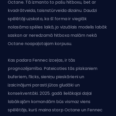
Octane. Tā izmanto to pašu hitboxu, bet ar
kvadrātveida, taisnstūrveida dizainu. Daudzi
spēlētāji uzskata, ka šī forma ir vieglāk
nolasāma spēles laikā, jo vizuālais modelis labāk
saskan ar neredzamā hitboxa malām nekā
Octane noapaļotajam korpusu.
Kas padara Fennec izceļas, ir tās
prognozējamība. Pateicoties tās plakaniem
buferiem, flicks, sieniņu pieskārieni un
izaicinājumi parasti jūtas gludāki un
konsekventāki. 2025. gadā lielākajai daļai
labākajām komandām būs vismaz viens
spēlētājs, kurš maina starp Octane un Fennec