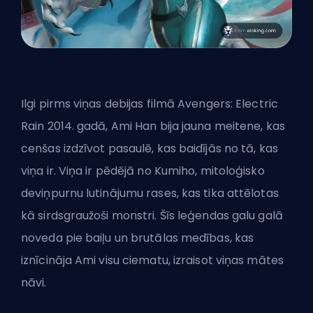
Ilgi pirms viņas debijas filmā Avengers: Electric
Rain 2014. gadā, Ami Han bija jauna meitene, kas
cenšas izdzīvot pasaulē, kas baidījās no tā, kas
viņa ir. Viņa ir pēdējā no Kumiho, mitoloģisko
deviņpurnu lutinājumu rases, kas tika attēlotas
kā sirdsgraužoši monstri. Šīs leģendas galu galā
noveda pie baiļu un brutālas medības, kas
iznīcināja Ami visu ciematu, izraisot viņas mātes
nāvi.