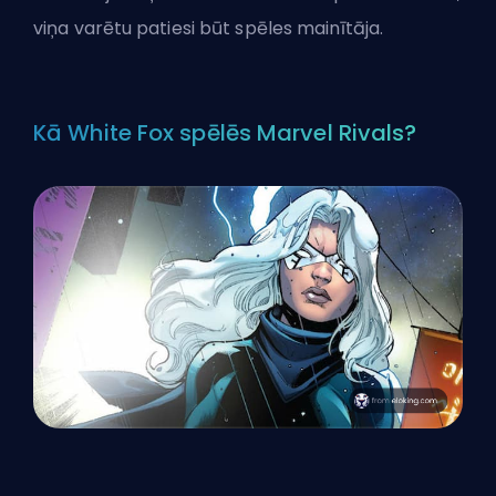
viņa varētu patiesi būt spēles mainītāja.
Kā White Fox spēlēs Marvel Rivals?