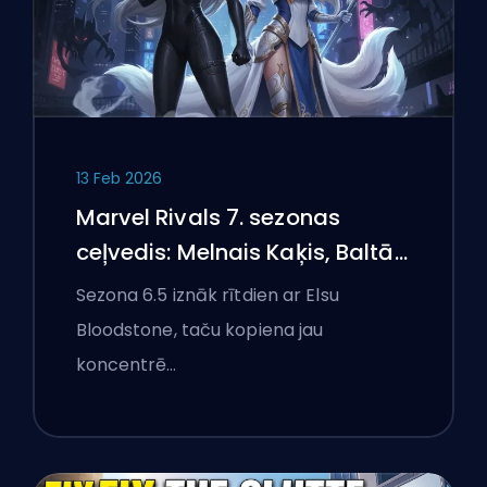
13 Feb 2026
Marvel Rivals 7. sezonas
ceļvedis: Melnais Kaķis, Baltā
Foksa un Monstri Ņujorkā
Sezona 6.5 iznāk rītdien ar Elsu
Bloodstone, taču kopiena jau
koncentrē…