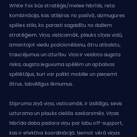
White Fox būs stratēģis/melee hibrīds, reta
kombinācija, kas atšķiras no pasīvā, aizmugures
spēles stila, ko parasti sagaidītu no dažiem
stratēģiem
. Viņa, visticamāk, plauks cīņas vidū,
izmantojot viedu pozicionēšanu, ātru atbalstu,
traucējumus un izturību. Viņa ir veidota augsta
riska, augsta ieguvuma spēlēm un apbalvos
spēlētājus, kuri var palikt mobilie un pieņemt
ātrus, labvēlīgus lēmumus.
Stipruma ziņā viņa, visticamāk, ir izslīdīga, sevis
uzturama un plauks ciešās saskarsmēs. Viņas
hibrīda daba padara viņu par labu off-support,
kas ir efektīva koordinācijā. Ņemot vērā viņas