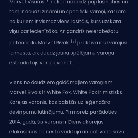
[1]
Marvel Visums
nekad nebeidz paplašināties un
tam ir daudzi zināmi un specifiski varoņi, katram
no kuriem ir vismaz viens lasītājs, kurš uzskata
viņu par iecienītāko. Ar gandrīz neierobežotu
[2]
potenciālu, Marvel Rivals
praktiski ir uzvarējusi
laimestu, cik daudz jaunu spēlējamu varoņu
izstrādātājs var pievienot.
Viens no
daudziem gaidāmajiem varoņiem
Marvel Rivals
ir White Fox. White Fox ir mistisks
Korejas varonis, kas balstās uz leģendāro
deviņpurnu lutinājumu. Pirmoreiz parādoties
2014. gadā, šis varonis ir Dienvidkorejas
izlūkošanas dienesta vadītāja un pat vada savu