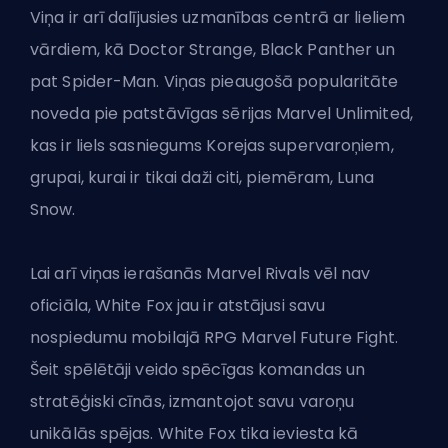
Viņa ir arī dalījusies uzmanības centrā ar lieliem
vārdiem, kā Doctor Strange, Black Panther un
pat Spider-Man. Viņas pieaugošā popularitāte
noveda pie patstāvīgas sērijas Marvel Unlimited,
kas ir liels sasniegums Korejas supervaroņiem,
grupai, kurai ir tikai daži citi, piemēram, Luna
Snow.
Lai arī viņas ierašanās Marvel Rivals vēl nav
oficiāla, White Fox jau ir atstājusi savu
nospiedumu mobilajā RPG Marvel Future Fight.
Šeit spēlētāji veido spēcīgas komandas un
stratēģiski cīnās, izmantojot savu varoņu
unikālās spējas. White Fox tika ieviesta kā