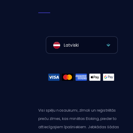
Latviski
Visi spēļu nosaukumi, zīmoli un reģistrētās
preču zīmes, kas minētas Eloking, pieder to
attiecīgajiem īpašniekiem. Jebkādas šādas