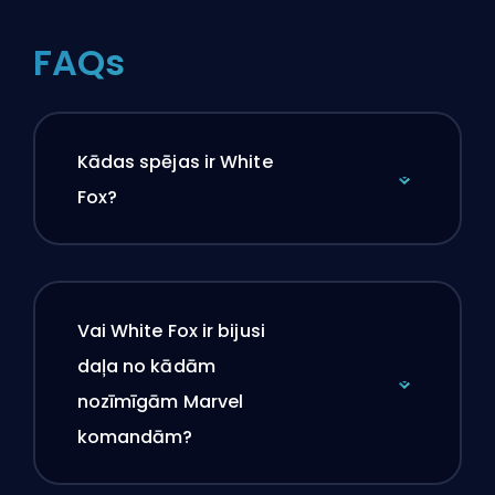
FAQs
Kādas spējas ir White
Fox?
Vai White Fox ir bijusi
daļa no kādām
nozīmīgām Marvel
komandām?