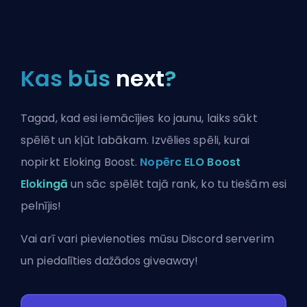
Kas būs
next
?
Tagad, kad esi iemācījies ko jaunu, laiks sākt
spēlēt un kļūt labākam. Izvēlies spēli, kurai
nopirkt Eloking Boost.
Nopērc ELO Boost
Elokingā
un sāc spēlēt tajā rank, ko tu tiešām esi
pelnījis!
Vai arī vari
pievienoties mūsu Discord serverim
un piedalīties dažādos giveaway!