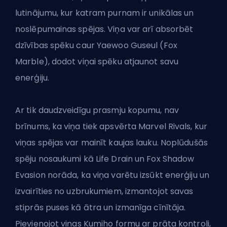
lutinājumu, kur katram purnam ir unikālas un
noslēpumainas spējas. Viņa var arī absorbēt
dzīvības spēku caur Yaewoo Guseul (Fox
Marble), dodot viņai spēku atjaunot savu
enerģiju.
Ar tik daudzveidīgu prasmju kopumu, nav
brīnums, ka viņa tiek apsvērta Marvel Rivals, kur
viņas spējas var mainīt kaujas lauku. Noplūdušās
spēju nosaukumi kā Life Drain un Fox Shadow
Evasion norāda, ka viņa varētu izsūkt enerģiju un
izvairīties no uzbrukumiem, izmantojot savas
stiprās puses kā ātra un izmanīga cīnītāja.
Pievienojot viņas Kumiho formu ar prāta kontroli,