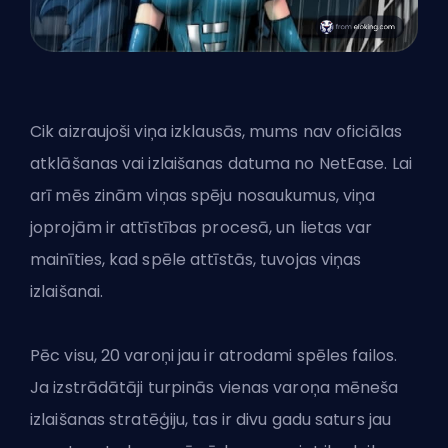
Cik aizraujoši viņa izklausās, mums nav oficiālas
atklāšanas vai izlaišanas datuma no NetEase. Lai
arī mēs zinām viņas spēju nosaukumus, viņa
joprojām ir attīstības procesā, un lietas var
mainīties, kad spēle attīstās, tuvojas viņas
izlaišanai.
Pēc visu, 20 varoņi jau ir
atrodami spēles failos
.
Ja izstrādātāji turpinās vienas varoņa mēneša
izlaišanas stratēģiju, tas ir divu gadu saturs jau