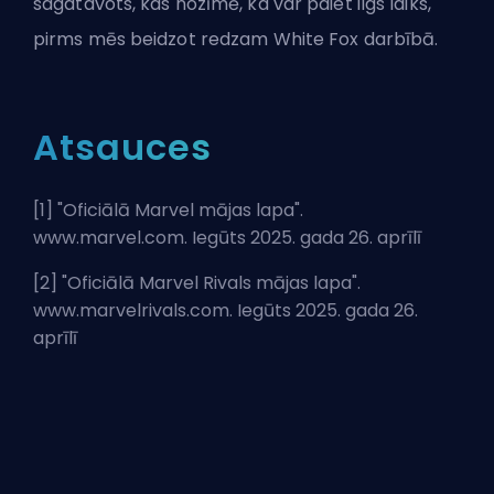
sagatavots, kas nozīmē, ka var paiet ilgs laiks,
pirms mēs beidzot redzam White Fox darbībā.
Atsauces
[1] "
Oficiālā Marvel mājas lapa
".
www.marvel.com. Iegūts 2025. gada 26. aprīlī
[2] "
Oficiālā Marvel Rivals mājas lapa
".
www.marvelrivals.com. Iegūts 2025. gada 26.
aprīlī