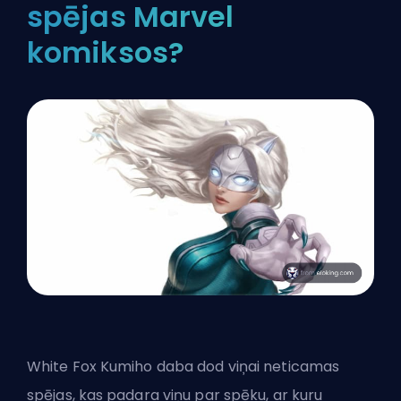
spējas Marvel
komiksos?
White Fox Kumiho daba dod viņai neticamas
spējas, kas padara viņu par spēku, ar kuru