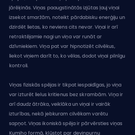
jārēķinās. Viņas paaugstinātās izjūtas ļauj viņai
izsekot smaržām, noteikt pārdabisku enerģiju un
dzirdēt lietas, ko neviens cits nevar. Viņai ir arī
retraktējamie nagi un viņa var runāt ar
dzīvniekiem. Viņa pat var hipnotizēt cilvēkus,
liekot viņiem darīt to, ko vēlas, dodot viņai pilnīgu
kontroli.
Viņas fiziskās spējas ir tikpat iespaidīgas, jo viņa
var izturēt lielus kritienus bez skrambām. Viņa ir
arī daudz ātrāka, veiklāka un viņai ir vairāk
izturības, nekā jebkuram cilvēkam varētu
sapņot. Viņas ikoniskā spēja ir pārvērsties viņas
Kumiho formā, kļūstot par deviņpurnu