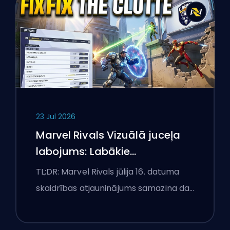
23 Jul 2026
Marvel Rivals Vizuālā juceļa
labojums: Labākie
konkurences iestatījumi pēc
TL;DR: Marvel Rivals jūlija 16. datuma
jūlija 16. atjauninājuma
skaidrības atjauninājums samazina da…