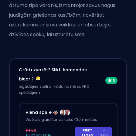
ātruma tipa varonis, izmantojot savus nagus
jaudīgām griešanas kustībām, novēršot
uzbrukumus ar savu veiklību un absorbējot
dzīvības spēku, lai uzturētu sevi.
Grūti uzvarēt? Slikti komandas
biedri?
Iegādājies spēli ar kādu no mūsu PRO
spēlētājiem.
Viena spēle
Vidējais gaidīšanas laiks <30 minūtes
$4.00
PIRKT
-
$3.32 par spēli
TAGAD
$3.32