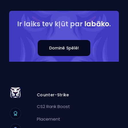
Ir laiks tev kļūt par
labāko
.
Dominē Spēlē!
Counter-Strike
CS2 Rank Boost
Placement