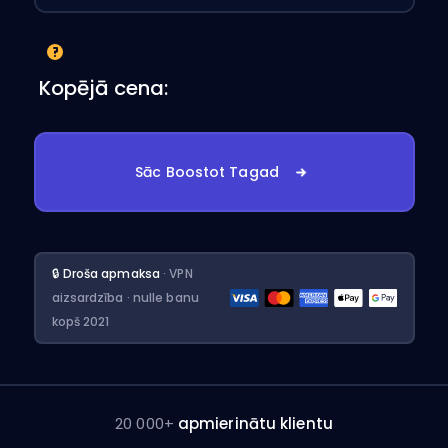
Kopējā cena:
Sāc Boostot Tagad
🔒 Droša apmaksa
· VPN
aizsardzība · nulle banu
kopš 2021
20 000+
apmierinātu klientu