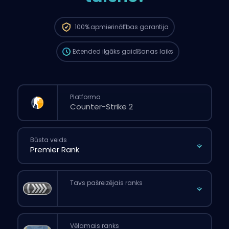
Pasūtījums automātiski tiks piešķirts šim
boosterim, tāpēc gaidīšanas laiks var būt
ilgāks nekā tad, ja tu veiktu parasto
100%
apmierinātības garantija
pasūtījumu caur mājaslapu.
Extended
ilgāks gaidīšanas laiks
Platforma
Būsta veids
Tavs pašreizējais ranks
Vēlamais ranks