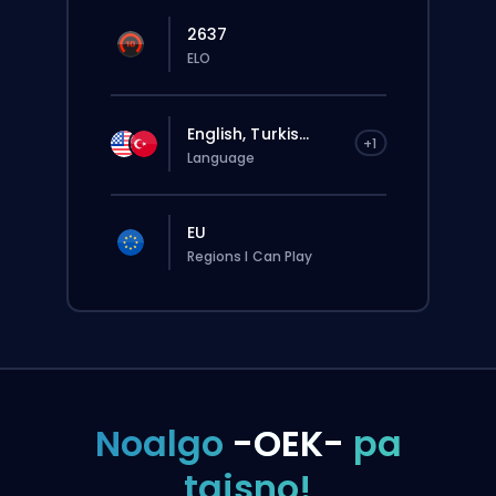
2637
ELO
English, Turkis...
+1
Language
EU
Regions I Can Play
Noalgo
-OEK-
pa
taisno!