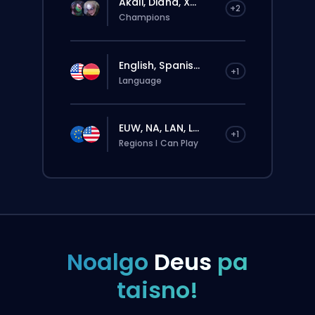
Akali, Diana, X...
+2
Champions
English, Spanis...
+1
Language
EUW, NA, LAN, L...
+1
Regions I Can Play
Noalgo
Deus
pa
taisno!
Pasūtījums automātiski tiks piešķirts šim
boosterim, tāpēc gaidīšanas laiks var būt