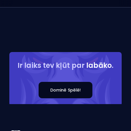
Ir laiks tev kļūt par
labāko
.
Dominē Spēlē!