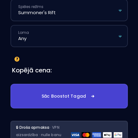
Spēles režīms
Loma
Kopējā cena:
Sāc Boostot Tagad
🔒 Droša apmaksa
· VPN
aizsardzība · nulle banu