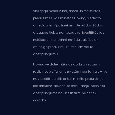
Visi spēļu nosaukumi, zīmoli un reģistrētās
preču zīmes, kas minētas Eloking, pieder to
attiecīgajiem īpašniekiem. Jebkādas šādas
atsauces tiek izmantotas tikai identifikācijas
nolūkos un nenozīmē nekādu saistību ar
attiecīgo preču zīmju turētājiem vai to
apstiprinājumu.
Eloking veidotie mākslas darbi un saturs ir
radīti neatkarīgi un uzskatāmi par fan art — tie
nav oficiāli saistīti ar šeit minēto preču zīmju
īpašniekiem. Nekāds šo preču zīmju īpašnieku
apstiprinājums nav ne izteikts, ne netieši
norādīts.