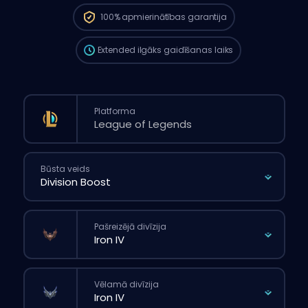
ilgāks nekā tad, ja tu veiktu parasto
100%
apmierinātības garantija
pasūtījumu caur mājaslapu.
Extended
ilgāks gaidīšanas laiks
Platforma
Būsta veids
Pašreizējā divīzija
Vēlamā divīzija