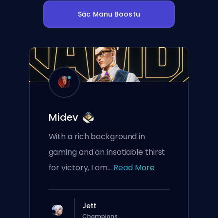
Sāc Manu Boostu
Midev
With a rich background in
gaming and an insatiable thirst
for victory, I am...
Read More
Jett
Champions