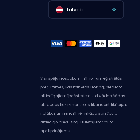
Latviski
Visi spēļu nosaukumi, zīmoli un reģistrētās
preču zīmes, kas minētas Eloking, pieder to
attiecīgajiem īpašniekiem. Jebkādas šādas
atsauces tiek izmantotas tikai identifikācijas
nolūkos un nenozīmē nekādu saistību ar
attiecīgo preču zīmju turētājiem vai to
apstiprinājumu.