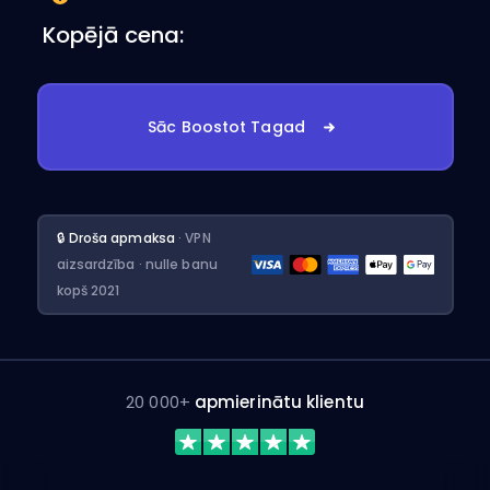
Kopējā cena:
Sāc Boostot Tagad
🔒 Droša apmaksa
· VPN
aizsardzība · nulle banu
kopš 2021
20 000+
apmierinātu klientu