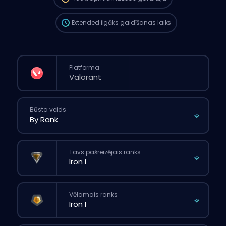
pasūtījumu caur mājaslapu.
Extended
ilgāks gaidīšanas laiks
Platforma
Būsta veids
Tavs pašreizējais ranks
Vēlamais ranks