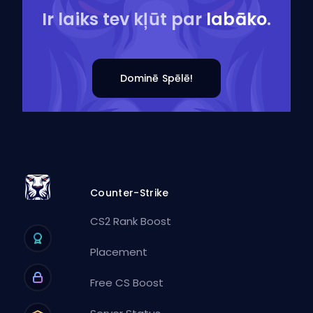
Ir laiks tev kļūt par
labāko
.
Dominē Spēlē!
Counter-Strike
CS2 Rank Boost
Placement
Free CS Boost