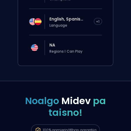
English, Spanis...
+1
Language
NA
Regions I Can Play
Noalgo
Midev
pa
taisno!
Pasūtījums automātiski tiks piešķirts šim
boosterim, tāpēc gaidīšanas laiks var būt
ilgāks nekā tad, ja tu veiktu parasto
100%
apmierinātības garantija