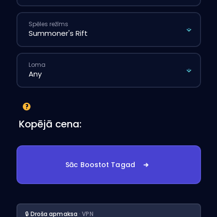
Spēles režīms
Loma
Kopējā cena:
Sāc Boostot Tagad
🔒 Droša apmaksa
· VPN