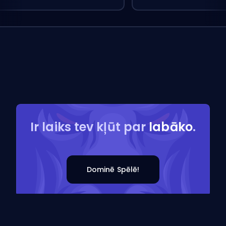
Ir laiks tev kļūt par
labāko
.
Dominē Spēlē!