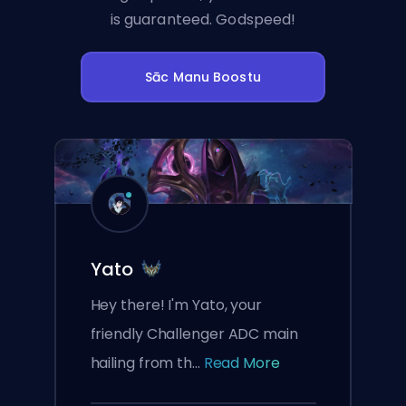
is guaranteed. Godspeed!
Sāc Manu Boostu
Yato
Hey there! I'm Yato, your
friendly Challenger ADC main
hailing from th...
Read More