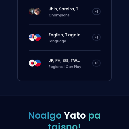
Jhin, Samira, T...
+1
Champions
English, Tagalo...
+1
Language
JP, PH, SG, TW...
+3
Regions I Can Play
Noalgo
Yato
pa
taisno!