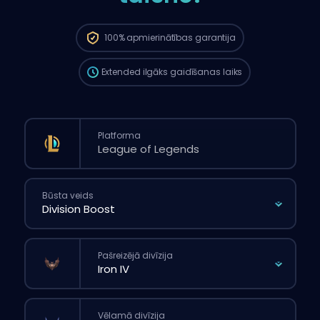
Pasūtījums automātiski tiks piešķirts šim
boosterim, tāpēc gaidīšanas laiks var būt
ilgāks nekā tad, ja tu veiktu parasto
100%
apmierinātības garantija
pasūtījumu caur mājaslapu.
Extended
ilgāks gaidīšanas laiks
Platforma
Būsta veids
Pašreizējā divīzija
Vēlamā divīzija