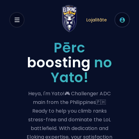
Lojalitāte
Pērc
boosting
no
Yato!
Heya, I'm Yato!🎮 Challenger ADC
main from the Philippines🇵🇭
Ready to help you climb ranks
stress-free and dominate the LoL
battlefield. With dedication and
Eloking expertise, your satisfaction