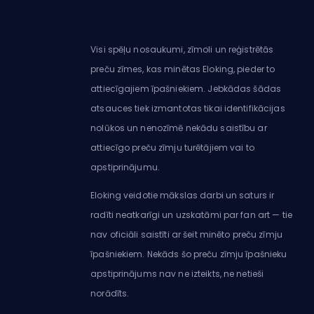
Visi spēļu nosaukumi, zīmoli un reģistrētās
preču zīmes, kas minētas Eloking, pieder to
attiecīgajiem īpašniekiem. Jebkādas šādas
atsauces tiek izmantotas tikai identifikācijas
nolūkos un nenozīmē nekādu saistību ar
attiecīgo preču zīmju turētājiem vai to
apstiprinājumu.
Eloking veidotie mākslas darbi un saturs ir
radīti neatkarīgi un uzskatāmi par fan art — tie
nav oficiāli saistīti ar šeit minēto preču zīmju
īpašniekiem. Nekāds šo preču zīmju īpašnieku
apstiprinājums nav ne izteikts, ne netieši
norādīts.