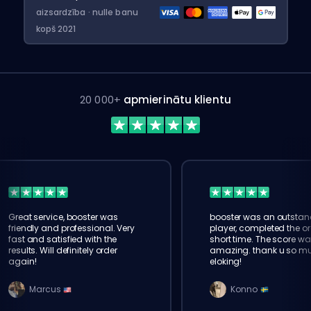
aizsardzība · nulle banu
kopš 2021
20 000+
apmierinātu klientu
Great service, booster was
booster was an outstan
friendly and professional. Very
player, completed the or
fast and satisfied with the
short time. The score wa
results. Will definitely order
amazing. thank u so m
again!
eloking!
Marcus
Konno