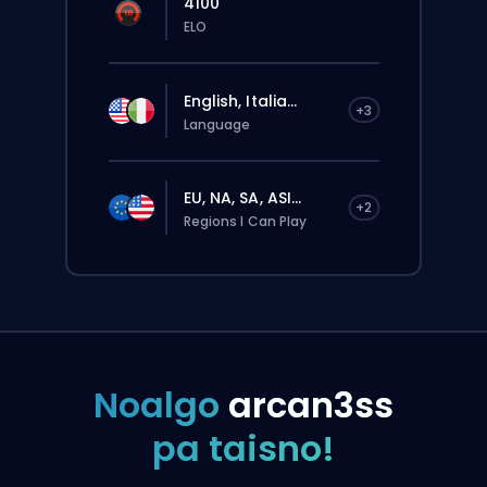
4100
ELO
English, Italia...
+3
Language
EU, NA, SA, ASI...
+2
Regions I Can Play
Noalgo
arcan3ss
pa taisno!
Pasūtījums automātiski tiks piešķirts šim
boosterim, tāpēc gaidīšanas laiks var būt