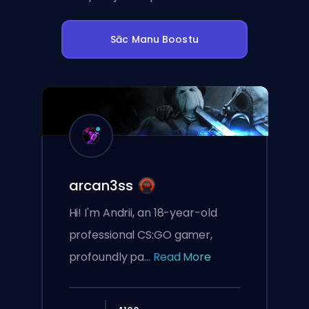
Sāc Manu Boostu
arcan3ss
Hi! I'm Andrii, an 18-year-old
professional CS:GO gamer,
profoundly pa...
Read More