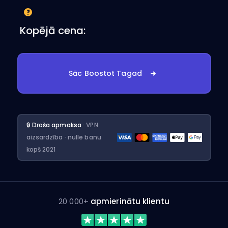
Kopējā cena:
Sāc Boostot Tagad
🔒 Droša apmaksa
· VPN
aizsardzība · nulle banu
kopš 2021
20 000+
apmierinātu klientu