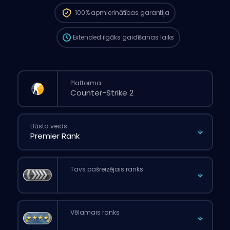
ilgāks nekā tad, ja tu veiktu parasto
100%
apmierinātības garantija
pasūtījumu caur mājaslapu.
Extended
ilgāks gaidīšanas laiks
Platforma
Būsta veids
Tavs pašreizējais ranks
Vēlamais ranks