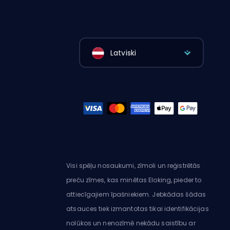
Latviski
Visi spēļu nosaukumi, zīmoli un reģistrētās
preču zīmes, kas minētas Eloking, pieder to
attiecīgajiem īpašniekiem. Jebkādas šādas
atsauces tiek izmantotas tikai identifikācijas
nolūkos un nenozīmē nekādu saistību ar