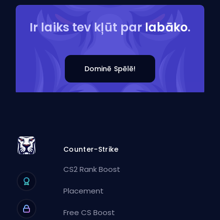
Ir laiks tev kļūt par
labāko
.
Dominē Spēlē!
Counter-Strike
CS2 Rank Boost
Placement
Free CS Boost