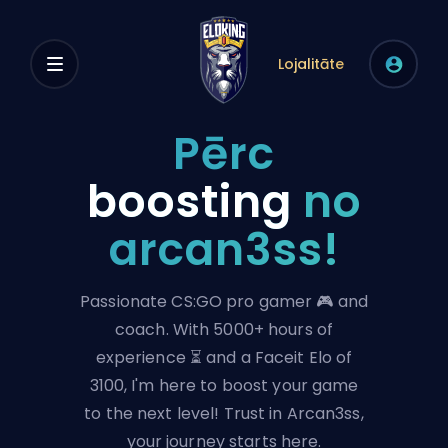
Lojalitāte
Pērc
boosting
no
arcan3ss!
Passionate CS:GO pro gamer 🎮 and
coach. With 5000+ hours of
experience ⏳ and a Faceit Elo of
3100, I'm here to boost your game
to the next level! Trust in Arcan3ss,
your journey starts here.