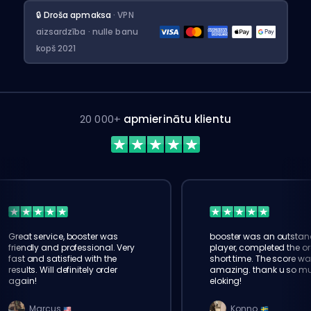
🔒 Droša apmaksa
· VPN
aizsardzība · nulle banu
kopš 2021
20 000+
apmierinātu klientu
Great service, booster was
booster was an outstan
friendly and professional. Very
player, completed the or
fast and satisfied with the
short time. The score wa
results. Will definitely order
amazing. thank u so m
again!
eloking!
Marcus
Konno