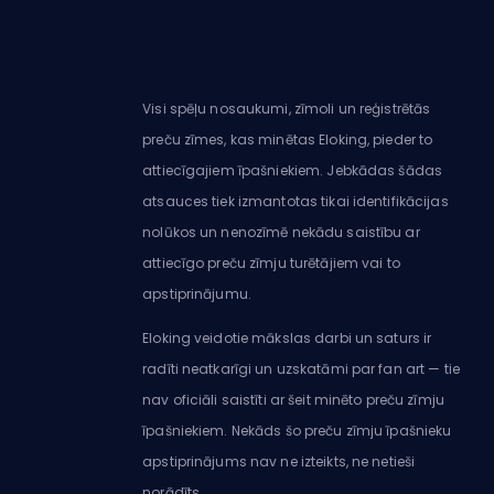
Visi spēļu nosaukumi, zīmoli un reģistrētās
preču zīmes, kas minētas Eloking, pieder to
attiecīgajiem īpašniekiem. Jebkādas šādas
atsauces tiek izmantotas tikai identifikācijas
nolūkos un nenozīmē nekādu saistību ar
attiecīgo preču zīmju turētājiem vai to
apstiprinājumu.
Eloking veidotie mākslas darbi un saturs ir
radīti neatkarīgi un uzskatāmi par fan art — tie
nav oficiāli saistīti ar šeit minēto preču zīmju
īpašniekiem. Nekāds šo preču zīmju īpašnieku
apstiprinājums nav ne izteikts, ne netieši
norādīts.