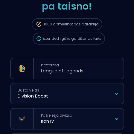
pa taisno!
Pasūtījums automātiski tiks piešķirts šim
boosterim, tāpēc gaidīšanas laiks var būt
ilgāks nekā tad, ja tu veiktu parasto
100%
apmierinātības garantija
pasūtījumu caur mājaslapu.
Extended
ilgāks gaidīšanas laiks
Platforma
Būsta veids
Pašreizējā divīzija