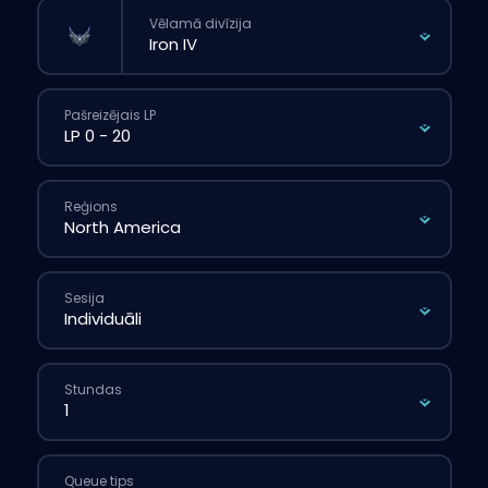
Vēlamā divīzija
Pašreizējais LP
Reģions
Sesija
Stundas
Queue tips