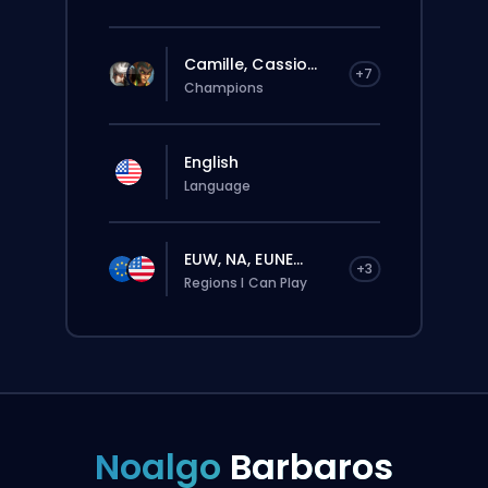
Camille, Cassio...
+7
Champions
English
Language
EUW, NA, EUNE...
+3
Regions I Can Play
Noalgo
Barbaros