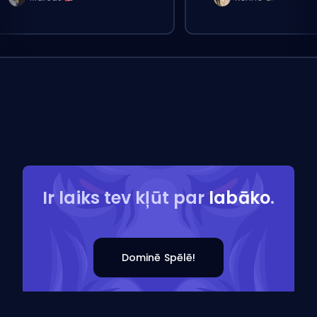
Ir laiks tev kļūt par
labāko
.
Dominē Spēlē!