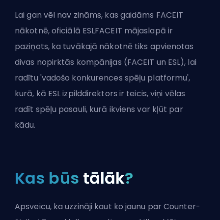
Lai gan vēl nav zināms, kas gaidāms FACEIT
nākotnē,
oficiālā ESLFACEIT mājaslapā
ir
paziņots, ka tuvākajā nākotnē tiks apvienotas
divas nopirktās kompānijas (FACEIT un
ESL
), lai
radītu 'vadošo konkurences spēļu platformu',
kurā, kā
ESL
izpilddirektors ir teicis, viņi vēlas
radīt spēļu pasauli, kurā ikviens var kļūt par
kādu.
Kas būs
tālāk
?
Apsveicu, ka uzzināji kaut ko jaunu par Counter-