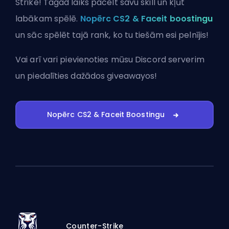
Strike! Tagad laiks pacelt savu skill un kļūt
labākam spēlē.
Nopērc CS2 & Faceit boostingu
un sāc spēlēt tajā rank, ko tu tiešām esi pelnījis!
Vai arī vari
pievienoties mūsu Discord serverim
un piedalīties dažādos giveawayos!
Nopērc CS2 & Faceit Boostingu
Counter-Strike