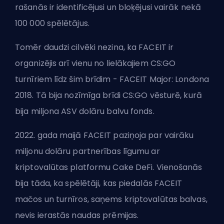
rašanās ir identificējusi un bloķējusi vairāk nekā
100 000 spēlētājus.
Tomēr daudzi cilvēki nezina, ka FACEIT ir
organizējis arī vienu no lielākajiem CS:GO
turnīriem līdz šim brīdim - FACEIT Major: Londona
2018. Tā bija nozīmīga brīdi CS:GO vēsturē, kurā
bija miljona ASV dolāru balvu fonds.
2022. gada maijā FACEIT paziņoja par vairāku
miljonu dolāru partnerības līgumu ar
kriptovalūtas platformu Cake DeFi. Vienošanās
bija tāda, ka spēlētāji, kas piedalās FACEIT
mačos un turnīros, saņems kriptovalūtas balvas,
nevis ierastās naudas prēmijas.