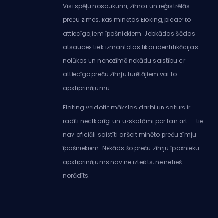
Visi spēļu nosaukumi, zīmoli un reģistrētās
preču zīmes, kas minētas Eloking, pieder to
attiecīgajiem īpašniekiem. Jebkādas šādas
atsauces tiek izmantotas tikai identifikācijas
nolūkos un nenozīmē nekādu saistību ar
attiecīgo preču zīmju turētājiem vai to
apstiprinājumu.
Eloking veidotie mākslas darbi un saturs ir
radīti neatkarīgi un uzskatāmi par fan art — tie
nav oficiāli saistīti ar šeit minēto preču zīmju
īpašniekiem. Nekāds šo preču zīmju īpašnieku
apstiprinājums nav ne izteikts, ne netieši
norādīts.