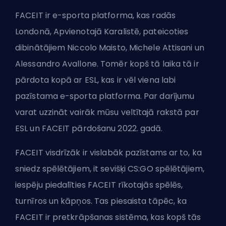
FACEIT
ir e-sporta platforma, kas radās
Londonā, Apvienotajā Karalistē, pateicoties
dibinātājiem Niccolo Maisto, Michele Attisani un
Alessandro Avallone. Tomēr kopš tā laika tā ir
pārdota kopā ar
ESL
, kas ir vēl viena labi
pazīstama e-sporta platforma. Par darījumu
varat uzzināt vairāk mūsu veltītajā rakstā par
ESL un FACEIT pārdošanu 2022. gadā
.
FACEIT visdrīzāk ir vislabāk pazīstams ar to, ka
sniedz spēlētājiem, it sevišķi CS:GO spēlētājiem,
iespēju piedalīties FACEIT rīkotajās spēlēs,
turnīros un kāpņos. Tas piesaista tāpēc, ka
FACEIT ir pretkrāpšanas sistēma, kas kopš tās