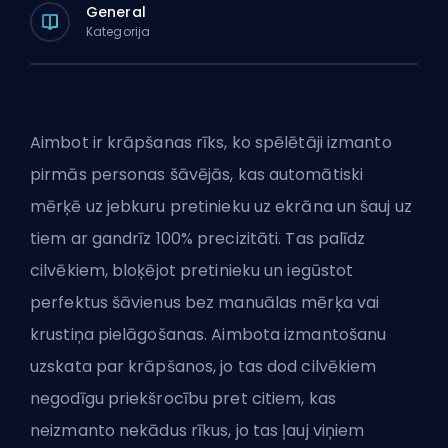
General
Kategorija
Aimbot ir krāpšanas rīks, ko spēlētāji izmanto
pirmās personas šāvējās, kas automātiski
mērķē uz jebkuru pretinieku uz ekrāna un šauj uz
tiem ar gandrīz 100% precizitāti. Tas palīdz
cilvēkiem, bloķējot pretinieku un iegūstot
perfektus šāvienus bez manuālas mērķa vai
krustiņa pielāgošanas. Aimbota izmantošanu
uzskata par krāpšanos, jo tas dod cilvēkiem
negodīgu priekšrocību pret citiem, kas
neizmanto nekādus rīkus, jo tas ļauj viņiem