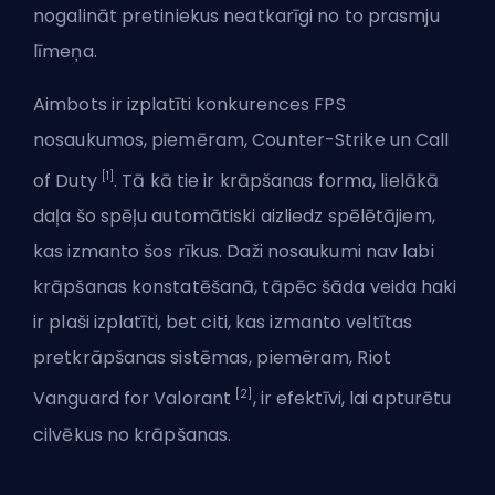
nogalināt pretiniekus neatkarīgi no to prasmju
līmeņa.
Aimbots ir izplatīti konkurences
FPS
nosaukumos, piemēram, Counter-Strike un Call
[1]
of Duty
. Tā kā tie ir krāpšanas forma, lielākā
daļa šo spēļu automātiski aizliedz spēlētājiem,
kas izmanto šos rīkus. Daži nosaukumi nav labi
krāpšanas konstatēšanā, tāpēc šāda veida haki
ir plaši izplatīti, bet citi, kas izmanto veltītas
pretkrāpšanas sistēmas, piemēram, Riot
[2]
Vanguard for Valorant
, ir efektīvi, lai apturētu
cilvēkus no krāpšanas.