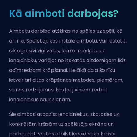
Kā aimboti darbojas?
Aimbotu darbība atšķiras no spēles uz spēli, kā
arī rīki. Spēlētāji, kas instalē aimbotu, var iestatīt,
cik agresīvi viņi vēlas, lai rīks mērķētu uz
ienaidnieku, variējot no izskatās aizdomīgam līdz
acīmredzami krāpšanai. Lielākā daļa šo rīku
ietver arī citas krāpšanas metodes, piemēram,
sienas redzējumus, kas ļauj viņiem redzēt
ienaidniekus caur sienām.
Šie aimboti atpazīst ienaidniekus, skatoties uz
konkrētām krāsām uz spēlētāja ekrāna un
pārbaudot, vai tās atbilst ienaidnieka krāsai.