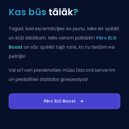
Kas būs
tālāk
?
Tagad, kad esi iemācījies ko jaunu, laiks iet spēlēt
un kļūt labākam. Mēs varam palīdzēt!
Pērc ELO
Boost
un sāc spēlēt tajā rank, ko tu tiešām esi
pelnījis!
Vai arī vari
pievienoties mūsu Discord serverim
un piedalīties dažādos giveawayos!
Pērc ELO Boost