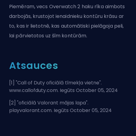
Piemēram, vecs
Overwatch 2
haku rīka aimbots
darbojās, krustojot ienaidnieku kontūru krāsu ar
to, kas ir lietotnē, kas automātiski pielāgoja peli,
lai pārvietotos uz šīm kontūrām.
Atsauces
[1] "
Call of Duty oficiālā tīmekļa vietne
".
www.callofduty.com. Iegūts October 05, 2024
[2] "
oficiālā Valorant mājas lapa
".
playvalorant.com. Iegūts October 05, 2024