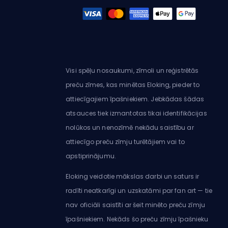
Visi spēļu nosaukumi, zīmoli un reģistrētās
preču zīmes, kas minētas Eloking, pieder to
attiecīgajiem īpašniekiem. Jebkādas šādas
atsauces tiek izmantotas tikai identifikācijas
nolūkos un nenozīmē nekādu saistību ar
attiecīgo preču zīmju turētājiem vai to
apstiprinājumu.
Eloking veidotie mākslas darbi un saturs ir
radīti neatkarīgi un uzskatāmi par fan art — tie
nav oficiāli saistīti ar šeit minēto preču zīmju
īpašniekiem. Nekāds šo preču zīmju īpašnieku