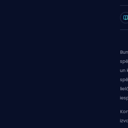
Bun
spē
un 
spē
lie
ies
Kon
izv