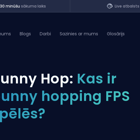
<30 minūšu
sākuma laiks
Live atbalsts
mums
Blogs
Darbi
Sazinies ar mums
Glosārijs
of Legends
unny Hop:
Kas ir
t
unny hopping FPS
pēlēs?