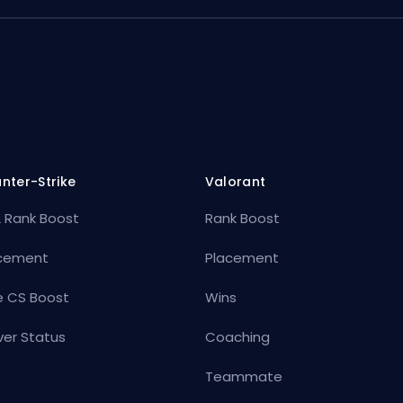
nter-Strike
Valorant
 Rank Boost
Rank Boost
cement
Placement
e CS Boost
Wins
ver Status
Coaching
Teammate