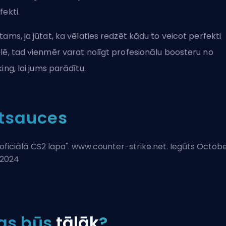
fekti.
tams, ja jūtat, ka vēlaties redzēt kādu to veicot perfekti
lē, tad vienmēr varat
nolīgt profesionālu boosteru no
king
, lai jums parādītu.
tsauces
oficiālā CS2 lapa
". www.counter-strike.net. Iegūts Octob
 2024
as būs
tālāk
?