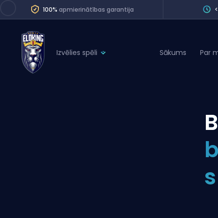
100%
apmierinātības garantija
Izvēlies spēli
Sākums
Par 
League of Legends
League 
Marvel Rivals
SERVICES
Valorant
B
Division Boos
Dota 2
Placements
b
Counter-Strike
Wins
Overwatch 2
s
Coaching
Rocket League
Path of Exile 2
Teammate