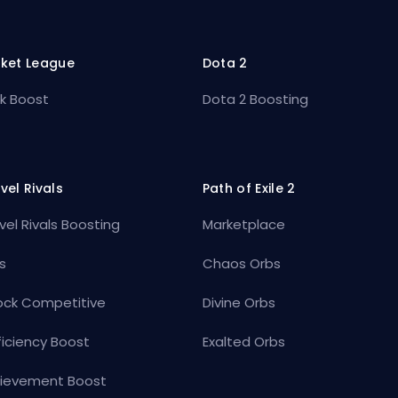
ket League
Dota 2
k Boost
Dota 2 Boosting
vel Rivals
Path of Exile 2
vel Rivals Boosting
Marketplace
s
Chaos Orbs
ock Competitive
Divine Orbs
ficiency Boost
Exalted Orbs
ievement Boost