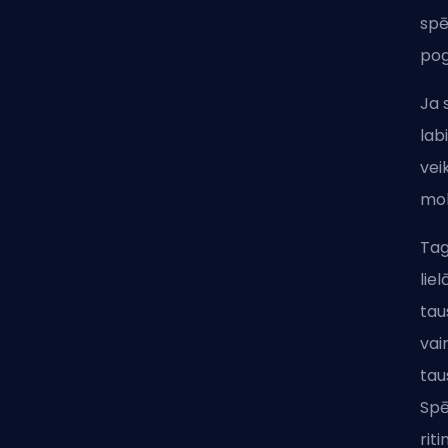
spē
pog
Ja 
lab
vei
mob
Tag
lie
tau
vai
tau
Spē
rit