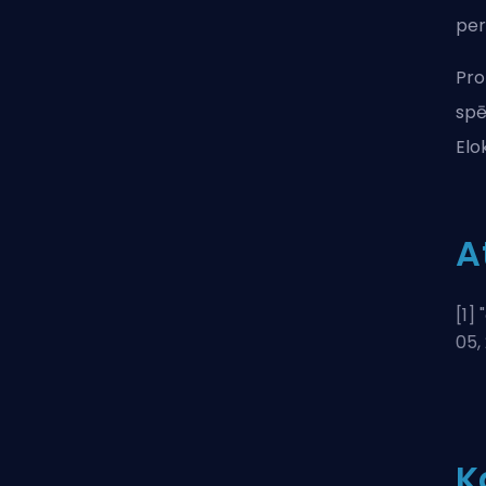
per
Pro
spē
Elo
A
[1] "
05,
K