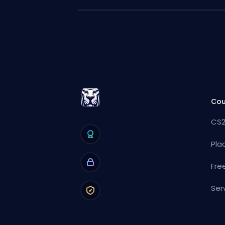
Cou
CS2
Pla
Fre
Ser