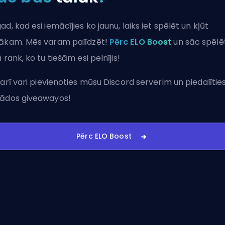
ad, kad esi iemācījies ko jaunu, laiks iet spēlēt un kļūt
ākam. Mēs varam palīdzēt!
Pērc ELO Boost
un sāc spēlē
ā rank, ko tu tiešām esi pelnījis!
 arī vari
pievienoties mūsu Discord serverim
un piedalītie
ādos giveawayos!
Pērc ELO Boost