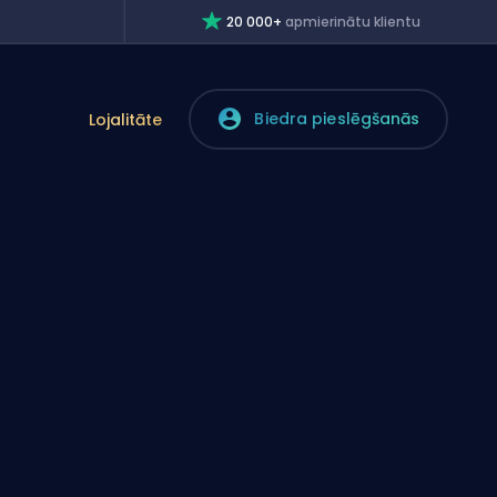
20 000+
apmierinātu klientu
Biedra pieslēgšanās
Lojalitāte