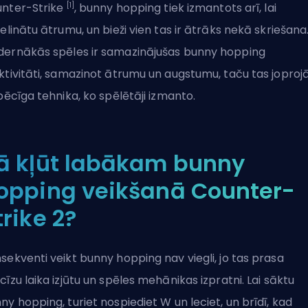
[1]
nter-Strike
, bunny hopping tiek izmantots arī, lai
ielinātu ātrumu, un bieži vien tas ir ātrāks nekā skriešana
ernākās spēles ir samazinājušas bunny hopping
ktivitāti, samazinot ātrumu un augstumu, taču tas jopro
spēcīga tehnika, ko spēlētāji izmanto.
ā kļūt labākam bunny
opping veikšanā Counter-
trike 2?
sekventi veikt bunny hopping nav viegli, jo tas prasa
cīzu laika izjūtu un spēles mehānikas izpratni. Lai sāktu
ny hopping, turiet nospiediet W un leciet, un brīdī, kad