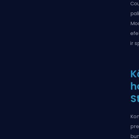
Cou
pal
Mod
efe
ir 
K
h
S
Kon
pre
bun