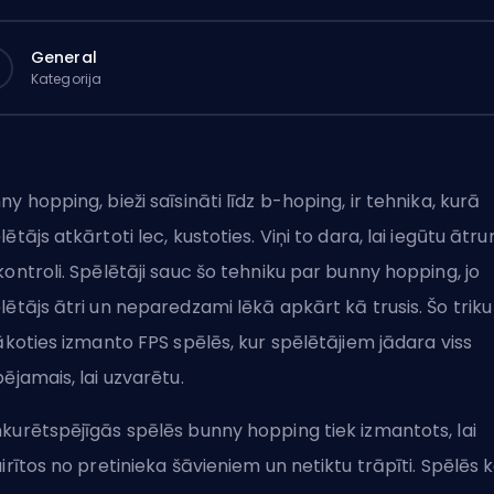
General
Kategorija
ny hopping, bieži saīsināti līdz b-hoping, ir tehnika, kurā
lētājs atkārtoti lec, kustoties. Viņi to dara, lai iegūtu ātr
kontroli. Spēlētāji sauc šo tehniku par bunny hopping, jo
lētājs ātri un neparedzami lēkā apkārt kā trusis. Šo triku
lākoties izmanto
FPS
spēlēs, kur spēlētājiem jādara viss
pējamais, lai uzvarētu.
kurētspējīgās spēlēs bunny hopping tiek izmantots, lai
airītos no pretinieka šāvieniem un netiktu trāpīti. Spēlēs 