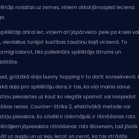
lētājs nolaižas uz zemes, viņiem atkal jānospiež leciena
a.
spēlētājs atkal lec, viņiem arī jāpārvieto pele pa kreisi va
i, vienlaikus turējot kustības taustiņu šajā virzienā. To
ksmīgi izdarot, tiks palielināts spēlētāja ātrums un
ilitāte.
ad, grūtākā daļa bunny hopping ir to darīt konsekventi. 
lākā daļa pro spēlētāju dara, ir tas, ka viņi maina savus
stiņu piesaistes uz kaut ko vieglāk spamot vai nospiežot
rākas reizes.
Counter-Strike 2
, efektīvākā metode vai
stiņu piesaiste, ko cilvēki ir izdomājuši, ir ritināšanas rats.
lētājiem jāpiesaista ritināšanas rats lēcienam, tad jāsāk
ināt uz augšu un uz leju, lecot un cerot, ka tas strādās