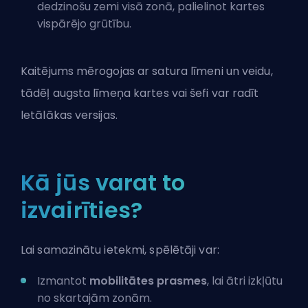
dedzinošu zemi visā zonā, palielinot kartes
vispārējo grūtību.
Kaitējums mērogojas ar satura līmeni un veidu,
tādēļ augsta līmeņa kartes vai šefi var radīt
letālākas versijas.
Kā jūs varat to
izvairīties?
Lai samazinātu ietekmi, spēlētāji var:
Izmantot
mobilitātes prasmes
, lai ātri izkļūtu
no skartajām zonām.