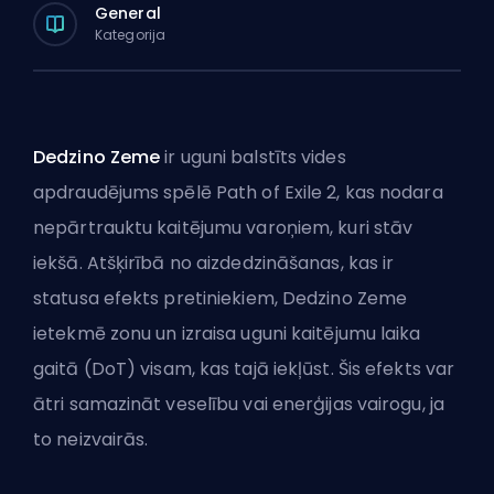
General
Kategorija
Dedzino Zeme
ir uguni balstīts vides
apdraudējums spēlē Path of Exile 2, kas nodara
nepārtrauktu kaitējumu varoņiem, kuri stāv
iekšā. Atšķirībā no aizdedzināšanas, kas ir
statusa efekts pretiniekiem, Dedzino Zeme
ietekmē zonu un izraisa uguni
kaitējumu laika
gaitā (DoT)
visam, kas tajā iekļūst. Šis efekts var
ātri samazināt veselību vai enerģijas vairogu, ja
to neizvairās.