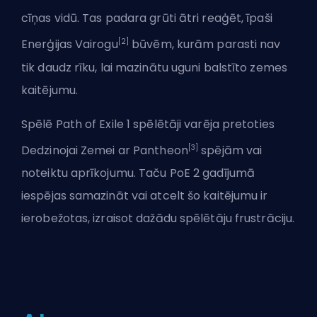
cīņas vidū. Tas padara grūti ātri reaģēt, īpaši
[2]
Enerģijas Vairogu
būvēm, kurām parasti nav
tik daudz rīku, lai mazinātu uguni balstīto zemes
kaitējumu.
Spēlē Path of Exile 1 spēlētāji varēja pretoties
[3]
Dedzinojai Zemei ar Pantheon
spējām vai
noteiktu aprīkojumu. Taču PoE
2 gadījumā
iespējas samazināt vai atcelt šo kaitējumu ir
ierobežotas, izraisot dažādu spēlētāju frustrāciju.