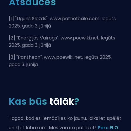
Atsauces
[1] "
Uguns Slazds
". www.pathofexile.com. Iegūts
2025. gada 3. jūnijā
[2] "
Enerģijas Vairogs
". www.poewiki.net. Iegūts
2025. gada 3. jūnijā
[3] "
Pantheon
". www.poewiki.net. Iegūts 2025.
gada 3. jūnijā
Kas būs
tālāk
?
Tagad, kad esi iemācījies ko jaunu, laiks iet spēlēt
un kļūt labākam. Mēs varam palīdzēt!
Pērc ELO