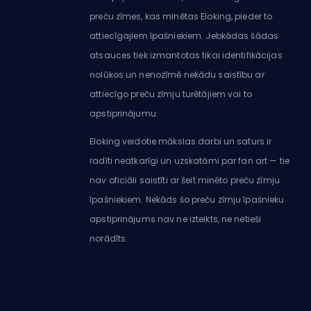
preču zīmes, kas minētas Eloking, pieder to
attiecīgajiem īpašniekiem. Jebkādas šādas
atsauces tiek izmantotas tikai identifikācijas
nolūkos un nenozīmē nekādu saistību ar
attiecīgo preču zīmju turētājiem vai to
apstiprinājumu.
Eloking veidotie mākslas darbi un saturs ir
radīti neatkarīgi un uzskatāmi par fan art — tie
nav oficiāli saistīti ar šeit minēto preču zīmju
īpašniekiem. Nekāds šo preču zīmju īpašnieku
apstiprinājums nav ne izteikts, ne netieši
norādīts.