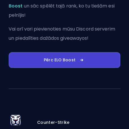
Boost
un sāc spēlēt tajā rank, ko tu tiešām esi
pelnījis!
Vai arī vari
pievienoties mūsu Discord serverim
un piedalīties dažādos giveawayos!
Pērc ELO Boost
Counter-Strike