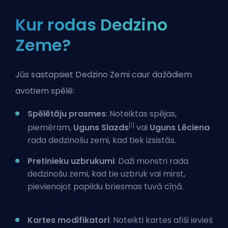
Kur rodas Dedzino
Zeme?
Jūs sastapsiet Dedzino Zemi caur dažādiem
avotiem spēlē:
Spēlētāju prasmes
: Noteiktas spējas,
[1]
piemēram,
Uguns Slazds
vai
Uguns Lēciena
rada dedzinošu zemi, kad tiek izsistās.
Pretinieku uzbrukumi
: Daži monstri rada
dedzinošu zemi, kad tie uzbruk vai mirst,
pievienojot papildu briesmas tuvā cīņā.
Kartes modifikatori
: Noteikti kartes afiši ievieš