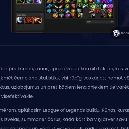
ldi ir priekšmeti,
rūnas
, spējas vai jebkuri citi faktori, kas v
ekmēt čempiona statistiku, visi rūpīgi saskaņoti, ņemot v
ktus, uzlabojumus un pret kādiem ienaidniekiem tie varē
 visefektīvākie.
mēram, aplūkosim League of Legends buildu. Rūnas, kura
s izvēlas,
summoner čarus
, kādā kārtībā viņi atver savu
piona spējas un, varbūt vissvarīgāk, kādi priekšmeti tie