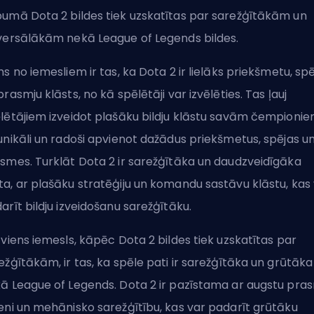
umā Dota 2 bildes tiek uzskatītas par sarežģītākām un
versālākām nekā League of Legends bildes.
ns no iemesliem ir tas, ka Dota 2 ir lielāks priekšmetu, spē
prasmju klāsts, no kā spēlētāji var izvēlēties. Tas ļauj
lētājiem izveidot plašāku bildju klāstu savām čempioni
unikāli un radoši apvienot dažādus priekšmetus, spējas u
smes. Turklāt Dota 2 ir sarežģītāka un daudzveidīgāka
a, ar plašāku stratēģiju un komandu sastāvu klāstu, kas
arīt bildju izveidošanu sarežģītāku.
 viens iemesls, kāpēc Dota 2 bildes tiek uzskatītas par
ežģītākām, ir tas, ka spēle pati ir sarežģītāka un grūtāka
ā League of Legends. Dota 2 ir pazīstama ar augstu pra
eni un mehānisko sarežģītību, kas var padarīt grūtāku