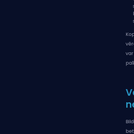
Kop
vēr
var
pal
V
n
Bil
bet