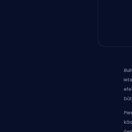
Bui
iet
efe
būt
Pie
kād
čem