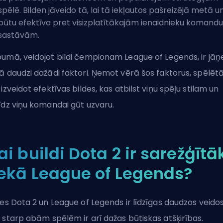
spēlē. Bilden jāveido tā, lai tā iekļautos pašreizējā metā u
būtu efektīva pret visizplatītākajām ienaidnieku komandu
sastāvām.
umā, veidojot bildi čempionam League of Legends, ir jā
ā daudzi dažādi faktori. Ņemot vērā šos faktorus, spēlētā
 izveidot efektīvas bildes, kas atbilst viņu spēļu stilam un
īdz viņu komandai gūt uzvaru.
ai buildi Dota 2 ir sarežģītā
ekā League of Legends?
des Dota 2 un League of Legends ir līdzīgas daudzos veidos
 starp abām spēlēm ir arī dažas būtiskas atšķirības.