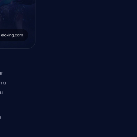
ar
ērā
tu
s
k