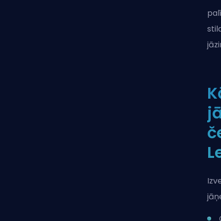
pal
sti
jāz
K
j
č
L
Izv
jāņ