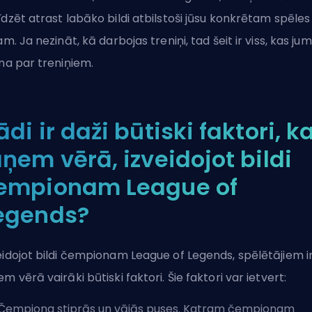
īdzēt atrast labāko bildi atbilstoši jūsu konkrētam spēles
lam. Ja nezināt, kā darbojas treniņi, tad šeit ir
viss, kas ju
ina par treniņiem
.
ādi ir daži būtiski faktori, k
āņem vērā, izveidojot bildi
empionam League of
egends?
eidojot bildi čempionam League of Legends, spēlētājiem i
em vērā vairāki būtiski faktori. Šie faktori var ietvert:
Čempiona stiprās un vājās puses. Katram čempionam