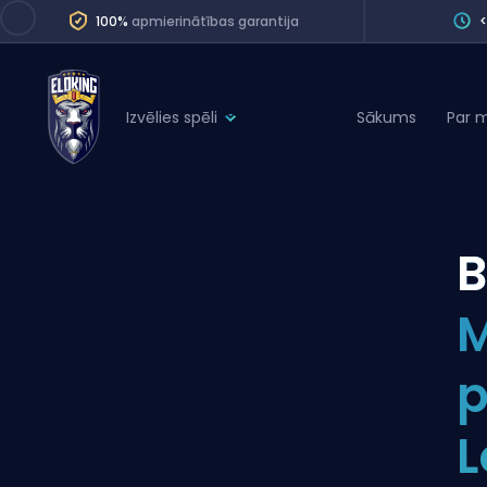
100%
apmierinātības garantija
Izvēlies spēli
Sākums
Par 
League of Legends
League 
Marvel Rivals
SERVICES
Valorant
B
Division Boos
Dota 2
Placements
M
Counter-Strike
Wins
Overwatch 2
p
Coaching
Rocket League
L
Path of Exile 2
Teammate