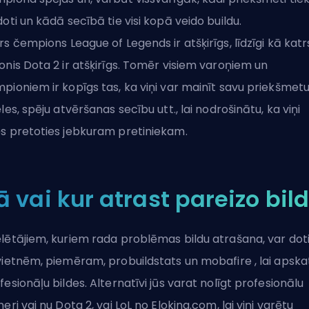
doti un kādā secībā tie visi kopā veido buildu.
rs
čempions
League of Legends ir atšķirīgs, līdzīgi kā katr
onis Dota 2 ir atšķirīgs. Tomēr visiem varoņiem un
pioniem ir kopīgs tas, ka viņi var mainīt savu priekšmet
ēles, spēju atvēršanas secību utt., lai nodrošinātu, ka viņi
s pretoties jebkuram pretiniekam.
ā vai kur atrast pareizo bild
lētājiem, kuriem rada problēmas bildu atrašana, var dot
vietnēm, piemēram,
probuildstats
un
mobafire
, lai apska
fesionāļu bildes. Alternatīvi jūs varat nolīgt profesionālu
neri vai nu Dota 2, vai LoL no Eloking.com, lai viņi varētu