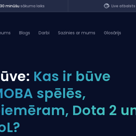
<30 minūšu
sākuma laiks
Live atbalsts
mums
Blogs
Darbi
Sazinies ar mums
Glosārijs
of Legends
ūve:
Kas ir būve
t
OBA spēlēs,
iemēram, Dota 2 u
oL?