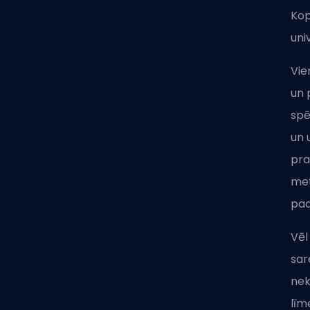
Kop
uni
Vie
un 
spē
un 
pra
met
pad
Vēl
sar
nek
līm