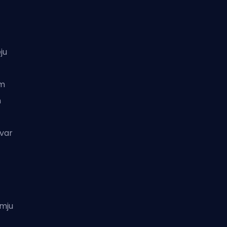
ju
em
n
 var
smju