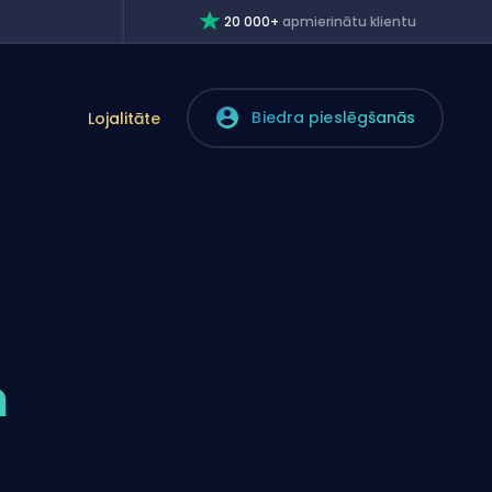
20 000+
apmierinātu klientu
Biedra pieslēgšanās
Lojalitāte
n