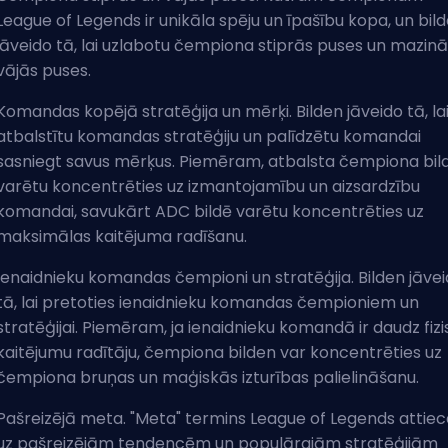
League of Legends ir unikāla spēju un īpašību kopa, un bil
jāveido tā, lai uzlabotu čempiona stiprās puses un mazin
vājās puses.
Komandas kopējā stratēģija un mērķi. Bilden jāveido tā, la
atbalstītu komandas stratēģiju un palīdzētu komandai
sasniegt savus mērķus. Piemēram, atbalsta čempiona bil
varētu koncentrēties uz izmantojamību un aizsardzību
komandai, savukārt ADC bildē varētu koncentrēties uz
maksimālas kaitējuma radīšanu.
Ienaidnieku komandas čempioni un stratēģija. Bilden jāve
tā, lai pretoties ienaidnieku komandas čempioniem un
stratēģijai. Piemēram, ja ienaidnieku komandā ir daudz fiz
kaitējumu radītāju, čempiona bilden var koncentrēties uz
čempiona bruņas un maģiskās izturības palielināšanu.
Pašreizējā meta. "Meta" termins League of Legends attiec
uz pašreizējām tendencēm un populārajām stratēģijām