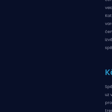
vei
Kat
var
čem
izv
spē
K
Spē
uz 
pro
tre