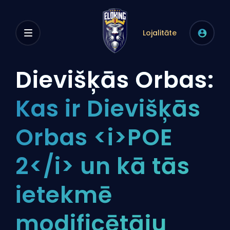
Lojalitāte
Dievišķās Orbas:
Kas ir Dievišķās
Orbas <i>POE
2</i> un kā tās
ietekmē
modificētāju