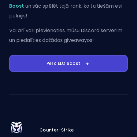
Boost
un sāc spēlēt tajā rank, ko tu tiešām esi
pelnījis!
Vai arī vari
pievienoties mūsu Discord serverim
un piedalīties dažādos giveawayos!
Pērc ELO Boost
Counter-Strike