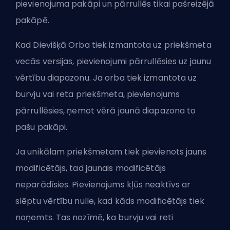
pievienojuma pakāpi un pārrullēs tikai pašreizējā
pakāpē.
Kad Dievišķā Orba tiek izmantota uz priekšmeta
vecās versijas, pievienojumi pārrullēsies uz jaunu
vērtību diapazonu. Ja orba tiek izmantota uz
burvju vai reta priekšmeta, pievienojums
pārrullēsies, ņemot vērā jaunā diapazona to
pašu pakāpi.
Ja unikālam priekšmetam tiek pievienots jauns
modificētājs, tad jaunais modificētājs
neparādīsies. Pievienojums kļūs neaktīvs ar
slēptu vērtību nulle, kad kāds modificētājs tiek
noņemts. Tas nozīmē, ka burvju vai reti