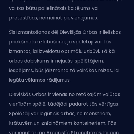
vai tas būtu palielinātais kaitējums vai
pretestības, nemainot pievienojumus.
Šīs izmantošanas dēļ Dievišķās Orbas ir lieliskas
priekšmetu uzlabošanai, jo spēlētāji var tās
izmantot, lai izveidotu optimālu uzbūvi. Tā kā
orbas dabiskums ir nejaušs, spēlētājiem,
iespējams, būs jāizmanto tā vairākas reizes, lai
iegūtu vēlamos rādījumus.
Dievišķās Orbas ir vienas no retākajām valūtas
vienībām spēlē, tādējādi padarot tās vērtīgas.
Spēlētāji var iegūt šīs orbas, no monstriem,
krātuvēm un iznīcināmiem konteineriem. Tās
var iegūt arī no Arcanist's Strongboxes, lai gan