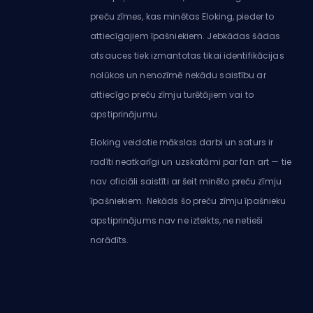
preču zīmes, kas minētas Eloking, pieder to
attiecīgajiem īpašniekiem. Jebkādas šādas
atsauces tiek izmantotas tikai identifikācijas
nolūkos un nenozīmē nekādu saistību ar
attiecīgo preču zīmju turētājiem vai to
apstiprinājumu.
Eloking veidotie mākslas darbi un saturs ir
radīti neatkarīgi un uzskatāmi par fan art — tie
nav oficiāli saistīti ar šeit minēto preču zīmju
īpašniekiem. Nekāds šo preču zīmju īpašnieku
apstiprinājums nav ne izteikts, ne netieši
norādīts.