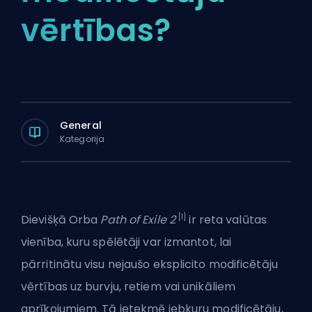
vērtības?
General
Kategorija
[1]
Dievišķā Orba
Path of Exile 2
ir reta valūtas
vienība, kuru spēlētāji var izmantot, lai
pārritinātu visu nejaušo eksplicito modificētāju
vērtības uz burvju, retiem vai unikāliem
aprīkojumiem. Tā ietekmē jebkuru modificētāju,