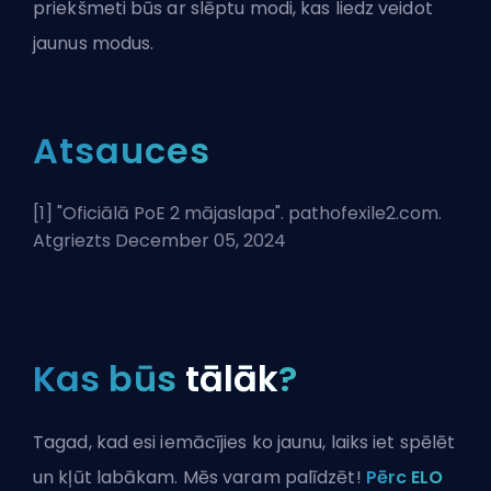
priekšmeti būs ar slēptu modi, kas liedz veidot
jaunus modus.
Atsauces
[1] "
Oficiālā PoE 2 mājaslapa
". pathofexile2.com.
Atgriezts December 05, 2024
Kas būs
tālāk
?
Tagad, kad esi iemācījies ko jaunu, laiks iet spēlēt
un kļūt labākam. Mēs varam palīdzēt!
Pērc ELO