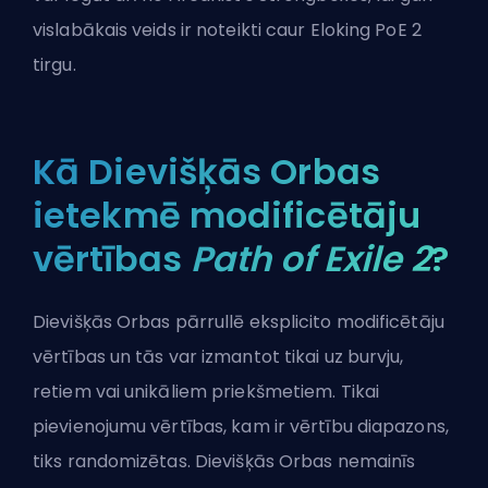
vislabākais veids ir noteikti caur
Eloking PoE 2
tirgu
.
Kā Dievišķās Orbas
ietekmē modificētāju
vērtības
Path of Exile 2
?
Dievišķās Orbas pārrullē eksplicito modificētāju
vērtības un tās var izmantot tikai uz burvju,
retiem vai unikāliem priekšmetiem. Tikai
pievienojumu vērtības, kam ir vērtību diapazons,
tiks randomizētas. Dievišķās Orbas nemainīs