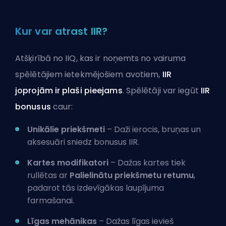
Kur var atrast IIR?
Atšķirībā no IIQ, kas ir noņemts no vairuma
spēlētājiem ietekmējošiem avotiem,
IIR
joprojām ir plaši pieejams
. Spēlētāji var iegūt
IIR
bonusus
caur:
Unikālie priekšmeti
– Daži ierocis, bruņas un
aksesuāri sniedz bonusus IIR.
Kartes modifikatori
– Dažas kartes tiek
rullētas ar
Palielinātu priekšmetu retumu
,
padarot tās izdevīgākas laupījuma
farmašanai.
Līgas mehānikas
– Dažas līgas ievieš