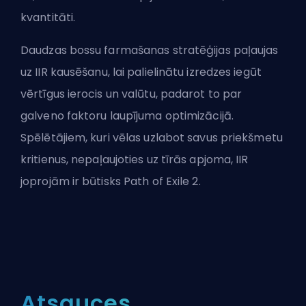
kvantitāti.
Daudzas bossu farmašanas stratēģijas paļaujas
uz IIR kausēšanu, lai palielinātu izredzes iegūt
vērtīgus ierocis un valūtu, padarot to par
galveno faktoru laupījuma optimizācijā.
Spēlētājiem, kuri vēlas uzlabot savus priekšmetu
kritienus, nepaļaujoties uz tīrās apjoma, IIR
joprojām ir būtisks Path of Exile 2.
Atsauces