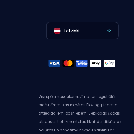
Latviski
Visi spēļu nosaukumi, zīmoli un reģistrētās
preču zīmes, kas minētas Eloking, pieder to
attiecīgajiem īpašniekiem. Jebkādas šādas
atsauces tiek izmantotas tikai identifikācijas
nolūkos un nenozīmē nekādu saistību ar