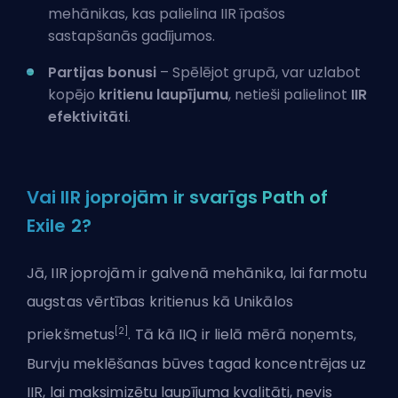
mehānikas, kas palielina IIR īpašos
sastapšanās gadījumos.
Partijas bonusi
– Spēlējot grupā, var uzlabot
kopējo
kritienu laupījumu
, netieši palielinot
IIR
efektivitāti
.
Vai IIR joprojām ir svarīgs Path of
Exile 2?
Jā, IIR joprojām ir galvenā mehānika, lai farmotu
augstas vērtības kritienus kā Unikālos
[2]
priekšmetus
. Tā kā IIQ ir lielā mērā noņemts,
Burvju meklēšanas būves tagad koncentrējas uz
IIR, lai maksimizētu laupījuma kvalitāti, nevis