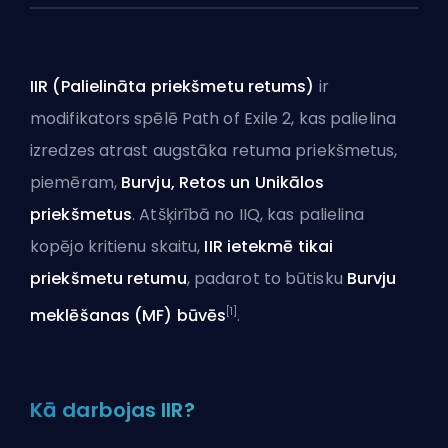
IIR (Palielināta priekšmetu retums)
ir
modifikators spēlē Path of Exile 2, kas palielina
izredzes atrast augstāka retuma priekšmetus,
piemēram,
Burvju, Retos un Unikālos
priekšmetus
. Atšķirībā no
IIQ
, kas palielina
kopējo kritienu skaitu,
IIR ietekmē tikai
priekšmetu retumu
, padarot to būtisku
Burvju
[1]
meklēšanas (MF) būvēs
.
Kā darbojas IIR?