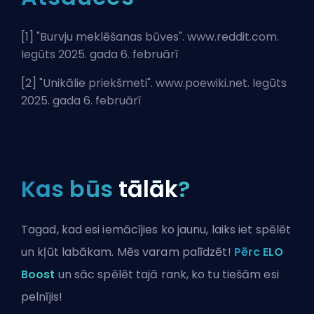
[1] "
Burvju meklēšanas būves
". www.reddit.com.
Iegūts 2025. gada 6. februārī
[2] "
Unikālie priekšmeti
". www.poewiki.net. Iegūts
2025. gada 6. februārī
Kas būs
tālāk
?
Tagad, kad esi iemācījies ko jaunu, laiks iet spēlēt
un kļūt labākam. Mēs varam palīdzēt!
Pērc ELO
Boost
un sāc spēlēt tajā rank, ko tu tiešām esi
pelnījis!