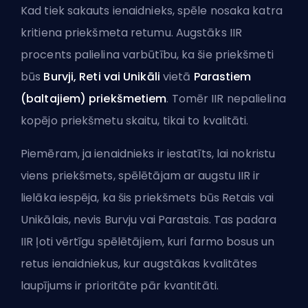
Kad tiek sakauts ienaidnieks, spēle nosaka katra
kritiena priekšmeta retumu. Augstāks IIR
procents palielina varbūtību, ka šie priekšmeti
būs
Burvji, Reti vai Unikāli
vietā
Parastiem
(baltajiem) priekšmetiem
. Tomēr IIR nepalielina
kopējo priekšmetu skaitu, tikai to kvalitāti.
Piemēram, ja ienaidnieks ir iestatīts, lai nokristu
viens priekšmets, spēlētājam ar augstu IIR ir
lielāka iespēja, ka šis priekšmets būs Retais vai
Unikālais, nevis Burvju vai Parastais. Tas padara
IIR ļoti vērtīgu spēlētājiem, kuri farmo bosus un
retus ienaidniekus, kur augstākas kvalitātes
laupījums ir prioritāte pār kvantitāti.