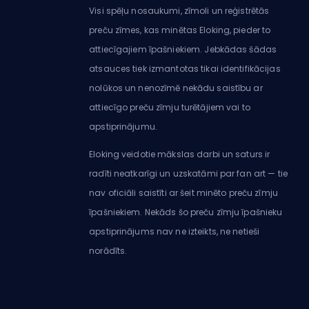
Visi spēļu nosaukumi, zīmoli un reģistrētās
preču zīmes, kas minētas Eloking, pieder to
attiecīgajiem īpašniekiem. Jebkādas šādas
atsauces tiek izmantotas tikai identifikācijas
nolūkos un nenozīmē nekādu saistību ar
attiecīgo preču zīmju turētājiem vai to
apstiprinājumu.
Eloking veidotie mākslas darbi un saturs ir
radīti neatkarīgi un uzskatāmi par fan art — tie
nav oficiāli saistīti ar šeit minēto preču zīmju
īpašniekiem. Nekāds šo preču zīmju īpašnieku
apstiprinājums nav ne izteikts, ne netieši
norādīts.