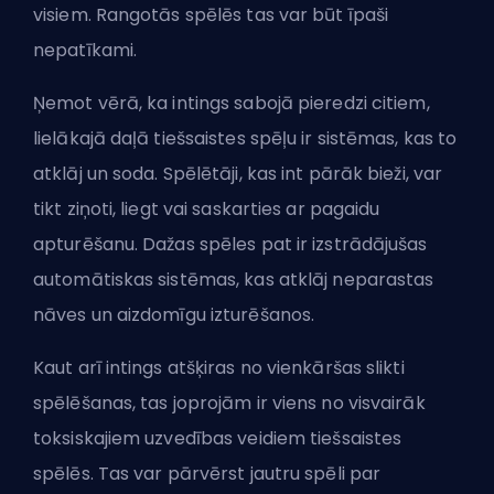
visiem. Rangotās spēlēs tas var būt īpaši
nepatīkami.
Ņemot vērā, ka intings sabojā pieredzi citiem,
lielākajā daļā tiešsaistes spēļu ir sistēmas, kas to
atklāj un soda. Spēlētāji, kas int pārāk bieži, var
tikt ziņoti, liegt vai saskarties ar pagaidu
apturēšanu. Dažas spēles pat ir izstrādājušas
automātiskas sistēmas, kas atklāj neparastas
nāves un aizdomīgu izturēšanos.
Kaut arī intings atšķiras no vienkāršas slikti
spēlēšanas, tas joprojām ir viens no visvairāk
toksiskajiem uzvedības
veidiem tiešsaistes
spēlēs. Tas var pārvērst jautru spēli par