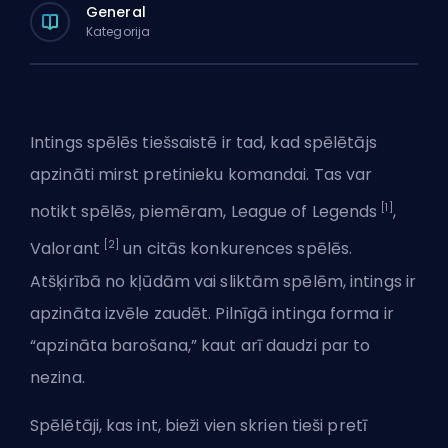
General
Kategorija
Intings spēlēs tiešsaistē ir tad, kad spēlētājs
apzināti mirst pretinieku komandai. Tas var
[1]
notikt spēlēs, piemēram, League of Legends
,
[2]
Valorant
un citās konkurences spēlēs.
Atšķirībā no kļūdām vai sliktām spēlēm, intings ir
apzināta izvēle zaudēt. Pilnīgā intinga forma ir
“apzināta barošana,” kaut arī daudzi par to
nezina.
Spēlētāji, kas int, bieži vien skrien tieši pretī