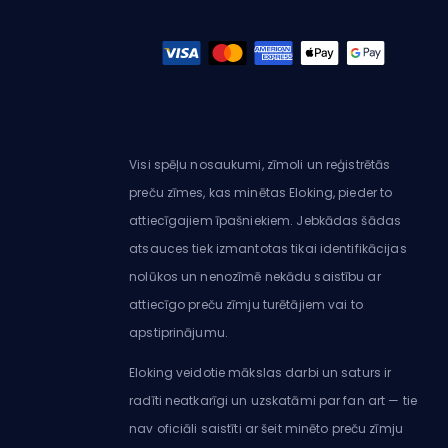
Visi spēļu nosaukumi, zīmoli un reģistrētās
preču zīmes, kas minētas Eloking, pieder to
attiecīgajiem īpašniekiem. Jebkādas šādas
atsauces tiek izmantotas tikai identifikācijas
nolūkos un nenozīmē nekādu saistību ar
attiecīgo preču zīmju turētājiem vai to
apstiprinājumu.
Eloking veidotie mākslas darbi un saturs ir
radīti neatkarīgi un uzskatāmi par fan art — tie
nav oficiāli saistīti ar šeit minēto preču zīmju