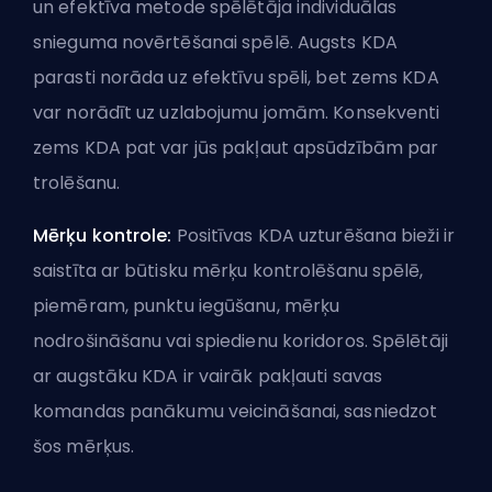
un efektīva metode spēlētāja individuālas
snieguma novērtēšanai spēlē. Augsts KDA
parasti norāda uz efektīvu spēli, bet zems KDA
var norādīt uz uzlabojumu jomām. Konsekventi
zems KDA pat var jūs pakļaut apsūdzībām par
trolēšanu
.
Mērķu kontrole:
Positīvas KDA uzturēšana bieži ir
saistīta ar būtisku mērķu kontrolēšanu spēlē,
piemēram, punktu iegūšanu, mērķu
nodrošināšanu vai
spiedienu
koridoros. Spēlētāji
ar augstāku KDA ir vairāk pakļauti savas
komandas panākumu veicināšanai, sasniedzot
šos mērķus.