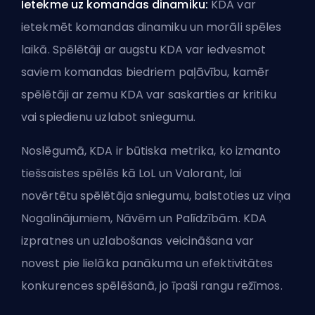
Ietekme uz komandas dinamiku:
KDA var
ietekmēt komandas dinamiku un morāli spēles
laikā. Spēlētāji ar augstu KDA var iedvesmot
saviem komandas biedriem paļāvību, kamēr
spēlētāji ar zemu KDA var saskarties ar kritiku
vai spiedienu uzlabot sniegumu.
Noslēgumā, KDA ir būtiska metrika, ko izmanto
tiešsaistes spēlēs kā LoL un Valorant, lai
novērtētu spēlētāja sniegumu, balstoties uz viņa
Nogalinājumiem, Nāvēm un Palīdzībām. KDA
izpratnes un uzlabošanas veicināšana var
novest pie lielāka panākuma un efektivitātes
konkurences spēlēšanā, jo īpaši
rangu
režīmos.