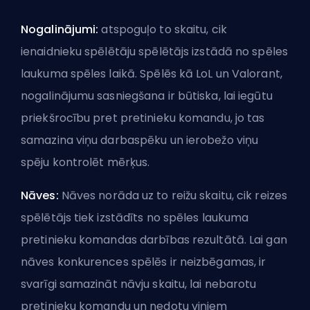
Nogalinājumi:
atspoguļo to skaitu, cik
ienaidnieku spēlētāju spēlētājs izstādā no spēles
laukuma spēles laikā. Spēlēs kā LoL un Valorant,
nogalinājumu sasniegšana ir būtiska, lai iegūtu
priekšrocību pret pretinieku komandu, jo tas
samazina viņu darbaspēku un ierobežo viņu
spēju kontrolēt mērķus.
Nāves:
Nāves norāda uz to reižu skaitu, cik reizes
spēlētājs tiek izstādīts no spēles laukuma
pretinieku komandas darbības rezultātā. Lai gan
nāves konkurences spēlēs ir neizbēgamas, ir
svarīgi samazināt nāvju skaitu, lai nebarotu
pretinieku komandu un nedotu viņiem