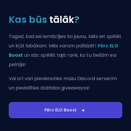
Kas būs
tālāk
?
Tagad, kad esi iemācījies ko jaunu, laiks iet spēlēt
un kļūt labākam. Mēs varam palīdzēt!
Pērc ELO
Boost
un sāc spēlēt tajā rank, ko tu tiešām esi
pelnījis!
Vai arī vari
pievienoties mūsu Discord serverim
un piedalīties dažādos giveawayos!
Pērc ELO Boost