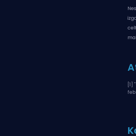
Nes
izg
cel
mak
A
[1] "
feb
K