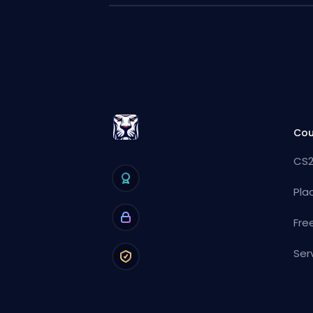
Cou
CS2
Pla
Fre
Ser