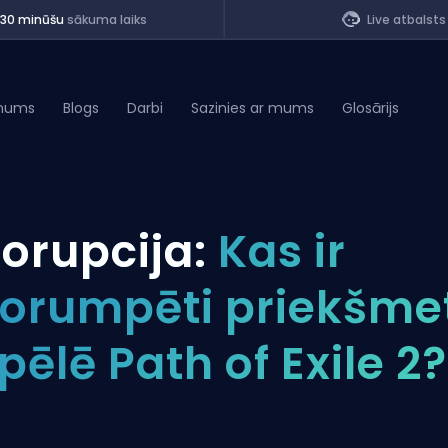
<30 minūšu
sākuma laiks
Live atbalsts
mums
Blogs
Darbi
Sazinies ar mums
Glosārijs
of Legends
orupcija:
Kas ir
t
orumpēti priekšme
pēlē Path of Exile 2?