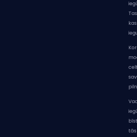
ieg
Tas
kas
ieg
Kor
mod
cel
sav
pil
Vaa
ieg
bīs
tās