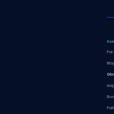
Kom
Par
Blo
Glos
Ies
Boo
Pal