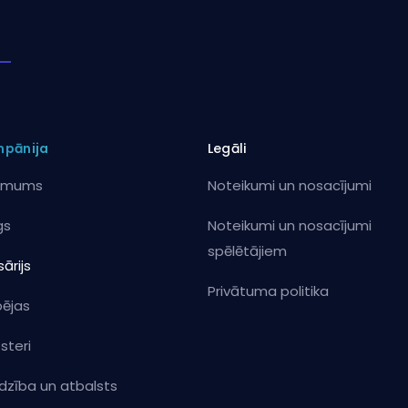
pānija
Legāli
 mums
Noteikumi un nosacījumi
gs
Noteikumi un nosacījumi
spēlētājiem
ārijs
Privātuma politika
pējas
steri
īdzība un atbalsts