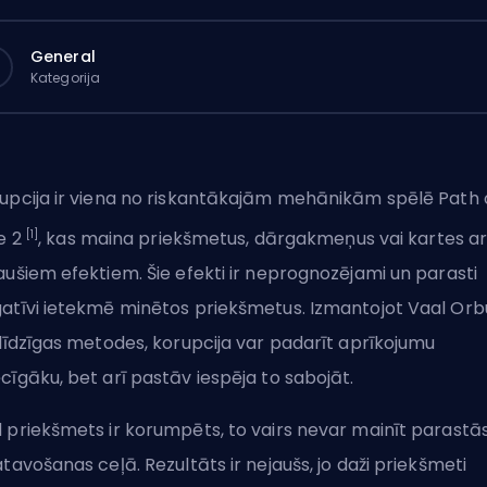
General
Kategorija
upcija ir viena no riskantākajām mehānikām spēlē Path 
[1]
le 2
, kas maina priekšmetus, dārgakmeņus vai kartes a
aušiem efektiem. Šie efekti ir neprognozējami un parasti
atīvi ietekmē minētos priekšmetus. Izmantojot Vaal Orb
 līdzīgas metodes, korupcija var padarīt aprīkojumu
cīgāku, bet arī pastāv iespēja to sabojāt.
 priekšmets ir korumpēts, to vairs nevar mainīt parastā
atavošanas ceļā. Rezultāts ir nejaušs, jo daži priekšmeti