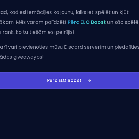
ad, kad esi iemācījies ko jaunu, laiks iet spēlēt un kļūt
ākam. Mēs varam palīdzēt!
Pērc ELO Boost
un sāc spēlē
ā rank, ko tu tiešām esi pelnījis!
 arī vari
pievienoties mūsu Discord serverim
un piedalītie
ādos giveawayos!
Pērc ELO Boost