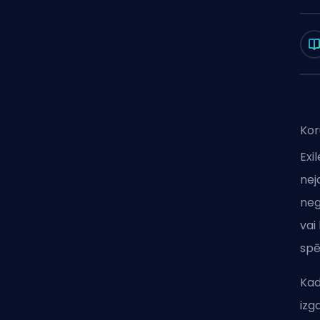
Kor
Exi
nej
neg
vai
spē
Kad
izg