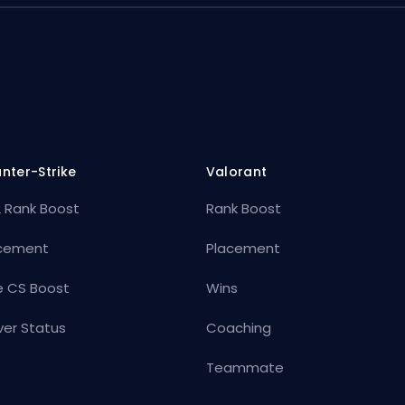
nter-Strike
Valorant
 Rank Boost
Rank Boost
cement
Placement
e CS Boost
Wins
ver Status
Coaching
Teammate