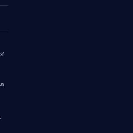
of
r
us
s