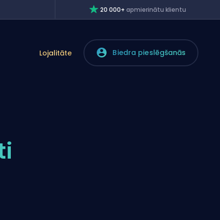
20 000+
apmierinātu klientu
Biedra pieslēgšanās
Lojalitāte
ti