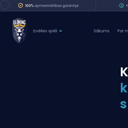
100%
apmierinātības garantija
Izvēlies spēli
Sākums
Par 
League of Legends
League 
Marvel Rivals
SERVICES
Valorant
K
Division Boos
Dota 2
Placements
k
Counter-Strike
Wins
Overwatch 2
s
Coaching
Rocket League
Path of Exile 2
Teammate