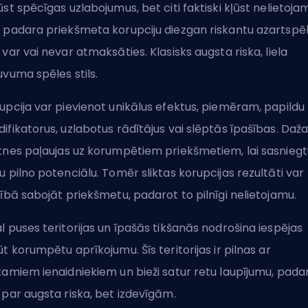
ūst spēcīgas uzlabojumus, bet citi faktiski kļūst nelietojam
 padara priekšmeta korupciju diezgan riskantu azartspēli
 var vai nevar atmaksāties. Klasisks augsta riska, liela
uvuma spēles stils.
upcija var pievienot unikālus efektus, piemēram, papildu
ifikatorus, uzlabotus rādītājus vai slēptās īpašības.
Daža
tnes
paļaujas uz korumpētiem priekšmetiem, lai sasniegt
u pilno potenciālu. Tomēr sliktas korupcijas rezultāti var
nībā sabojāt priekšmetu, padarot to pilnīgi nelietojamu.
l puses teritorijas un īpašās tikšanās nodrošina iespējas
ūt korumpētu aprīkojumu. Šīs teritorijas ir pilnas ar
tamiem ienaidniekiem un bieži satur retu laupījumu, pada
 par augsta riska, bet izdevīgām.