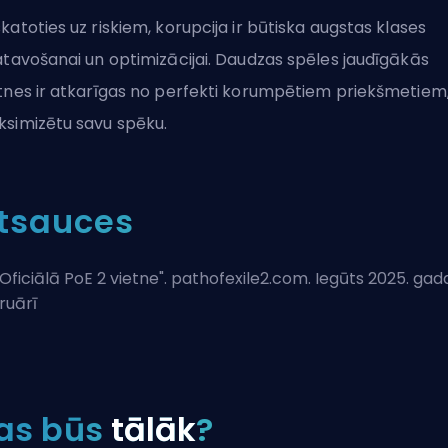
katoties uz riskiem, korupcija ir būtiska augstas klases
atavošanai un optimizācijai. Daudzas spēles jaudīgākās
tnes ir atkarīgas no perfekti korumpētiem priekšmetiem, 
simizētu savu spēku.
tsauces
Oficiālā PoE 2 vietne
". pathofexile2.com. Iegūts 2025. gada
ruārī
as būs
tālāk
?