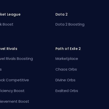
ket League
Dota 2
k Boost
Dota 2 Boosting
vel Rivals
Path of Exile 2
vel Rivals Boosting
Marketplace
s
Chaos Orbs
ock Competitive
Divine Orbs
ficiency Boost
Exalted Orbs
ievement Boost