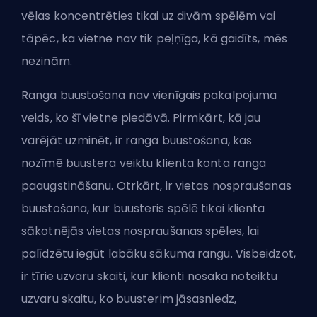
vēlas koncentrēties tikai uz divām spēlēm vai
tāpēc, ka vietne nav tik peļņīga, kā gaidīts, mēs
nezinām.
Ranga buustošana nav vienīgais pakalpojuma
veids, ko šī vietne piedāvā. Pirmkārt, kā jau
varējāt uzminēt, ir ranga buustošana, kas
nozīmē buustera veiktu klienta konta ranga
paaugstināšanu. Otrkārt, ir vietas nospraušanas
buustošana, kur buusteris spēlē tikai klienta
sākotnējās vietas nospraušanas spēles, lai
palīdzētu iegūt labāku sākuma rangu. Visbeidzot,
ir tīrie uzvaru skaiti, kur klienti nosaka noteiktu
uzvaru skaitu, ko buusterim jāsasniedz,