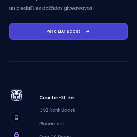
un piedalīties dažādos giveawayos!
Pērc ELO Boost
Counter-Strike
CS2 Rank Boost
Placement
Free CS Boost