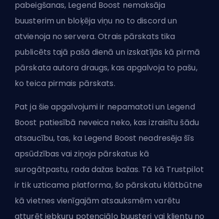
pabeigšanas, Legend Boost nemaksāja
buusterim un bloķēja viņu no to discord un
atvienoja no servera. Otrais pārskats tika
publicēts tajā pašā dienā un izskatījās kā pirmā
pārskata autora draugs, kas apgalvoja to pašu,
ko teica pirmais pārskats.
Pat ja šie apgalvojumi ir nepamatoti un Legend
Boost patiesībā neveica neko, kas izraisītu šādu
atsaucību, tas, ka Legend Boost neadresēja šīs
apsūdzības vai ziņoja pārskatus kā
surogātpastu, rada dažas bažas. Tā kā Trustpilot
ir tik uzticama platforma, šo pārskatu klātbūtne
kā vietnes vienīgajām atsauksmēm varētu
atturēt jebkuru potenciālo buusteri vai klientu no