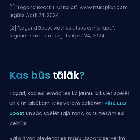
[1] "
Legend Boost Trustpilot
". www.trustpilot.com.
Iegūts April 24, 2024
[2] "
Legend Boost vietnes atsauksmju lapa
".
legendboost.com. Iegūts April 24, 2024
Kas būs
tālāk
?
Tagad, kad esi iemācījies ko jaunu, laiks iet spēlēt
un kļūt labākam. Mēs varam palīdzēt!
Pērc ELO
Boost
un sāc spēlēt tajā rank, ko tu tiešām esi
pelnījis!
Vai arī vari
pievienoties mūsu Discord serverim