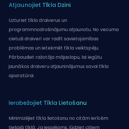
Atjaunojiet Tīkla Dzini
Uzturiet tīkla draiverus un
programmnodrošinājumu atjaunotu. No vecuma
cietuši draiveri var radīt savietojamības
problēmas un ietekmēt tīkla veiktspēju.
Pārbaudiet ražotāja mājaslapu, lai iegūtu
jaunākos draiveru atjauninājumus savai tīkla
aparatūrai.
Ierobežojiet Tīkla Lietošanu
Minimizējiet tīkla lietošanu no citām ierīcēm
tiešajā tīklā. Ja iespējams, lūdziet citiem