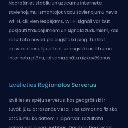
Nodrošiniet stabilu un uzticamu interneta
savienojumu, izmantojot vadu savienojumu nevis
Wi-Fi, cik vien iespējams. Wi-Fi signāli var būt
pakļauti traucējumiem un signāla zudumiem, kas
rezultātā noved pie augstāka ping. Turklāt
apsveriet iespēju pāriet uz augstākas ātruma
interneta plānu, lai samazinātu aizkavēšanos.
Izvēlieties Reģionālos Serverus
Izvēlieties spēļu serverus, kas ģeogrāfiski ir
tuvāk jūsu atrašanās vietai. Tas samazina fizisko
attālumu, ko datiem ir jāpārvar, rezultātā
samazinot pinga vērtības. Daudzas tiešsaistes