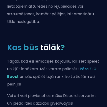
lietotājiem atturēties no lejupielādes vai
straumēšanas, kamēr spēlējat, lai samazinātu
tīkla noslogotību.
Kas būs
tālāk
?
Tagad, kad esi iemācījies ko jaunu, laiks iet spēlēt
un kļūt labākam. Mēs varam palīdzēt!
Pērc ELO
Boost
un sāc spēlēt tajā rank, ko tu tiešām esi
pelnījis!
Vai arī vari
pievienoties mūsu Discord serverim
un piedalīties dažādos giveawayos!