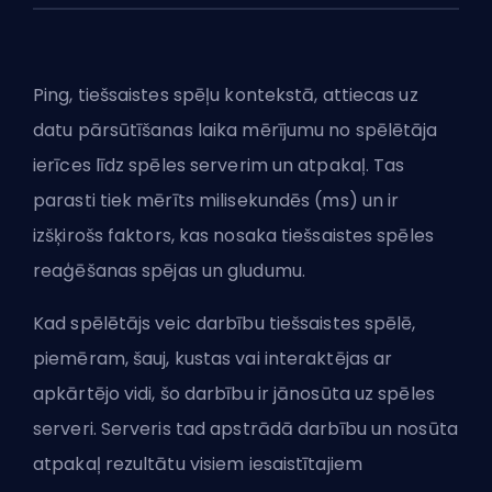
Ping, tiešsaistes spēļu kontekstā, attiecas uz
datu pārsūtīšanas laika mērījumu no spēlētāja
ierīces līdz spēles serverim un atpakaļ. Tas
parasti tiek mērīts milisekundēs (ms) un ir
izšķirošs faktors, kas nosaka tiešsaistes spēles
reaģēšanas spējas un gludumu.
Kad spēlētājs veic darbību tiešsaistes spēlē,
piemēram, šauj, kustas vai interaktējas ar
apkārtējo vidi, šo darbību ir jānosūta uz spēles
serveri. Serveris tad apstrādā darbību un nosūta
atpakaļ rezultātu visiem iesaistītajiem