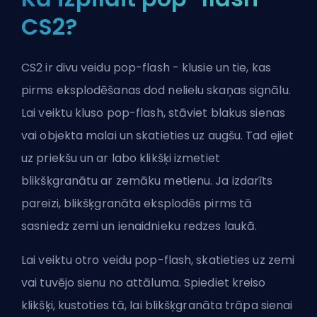
CS2?
CS2 ir divu veidu pop-flash - klusie un tie, kas
pirms eksplodēšanas dod nelielu skaņas signālu.
Lai veiktu kluso pop-flash, stāviet blakus sienas
vai objekta malai un skatieties uz augšu. Tad ejiet
uz priekšu un ar labo klikšķi izmetiet
blikšķgranātu ar zemāku metienu. Ja izdarīts
pareizi, blikšķgranāta eksplodēs pirms tā
sasniedz zemi un ienaidnieku redzes laukā.
Lai veiktu otro veidu pop-flash, skatieties uz zemi
vai tuvējo sienu no attāluma. Spiediet kreiso
klikšķi, kustoties tā, lai blikšķgranāta trāpa sienai