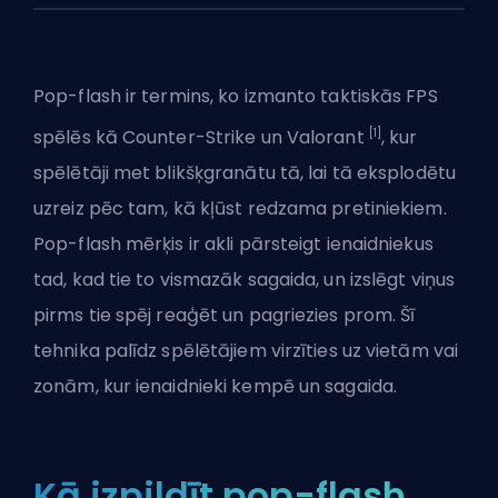
Pop-flash ir termins, ko izmanto taktiskās
FPS
[1]
spēlēs kā Counter-Strike un Valorant
, kur
spēlētāji met blikšķgranātu tā, lai tā eksplodētu
uzreiz pēc tam, kā kļūst redzama pretiniekiem.
Pop-flash mērķis ir akli pārsteigt ienaidniekus
tad, kad tie to vismazāk sagaida, un izslēgt viņus
pirms tie spēj reaģēt un pagriezies prom. Šī
tehnika palīdz spēlētājiem virzīties uz vietām vai
zonām, kur ienaidnieki kempē un sagaida.
Kā izpildīt pop-flash