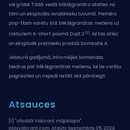
vai grīdai. Tādā veidā blikšķgranāta atsities no
tām un eksplodēs ienaidnieku tuvumā. Piemērs
pop-flash varētu būt blikšķgranātas metiens uz
[2]
rokturiem A-short posmā Dust 2
, lai tas atlec
un eksplodē pretinieku priekšā bombsite A.
Jebkurā gadījumā, informējiet komandas
biedrus par blikšķgranātas metienu, lai tie varētu
pagriezties un nejauši netikt akli pārsteigti.
Atsauces
[1] "
oficiālā Valorant mājaslapa
".
playvalorant.com. Atgūts Septembris 05, 2024