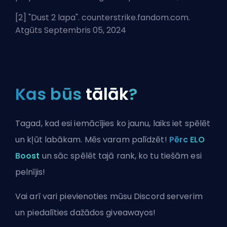
[2] "
Dust 2 lapa
". counterstrike.fandom.com.
Atgūts Septembris 05, 2024
Kas būs
tālāk
?
Tagad, kad esi iemācījies ko jaunu, laiks iet spēlēt
un kļūt labākam. Mēs varam palīdzēt!
Pērc ELO
Boost
un sāc spēlēt tajā rank, ko tu tiešām esi
pelnījis!
Vai arī vari
pievienoties mūsu Discord serverim
un piedalīties dažādos giveawayos!