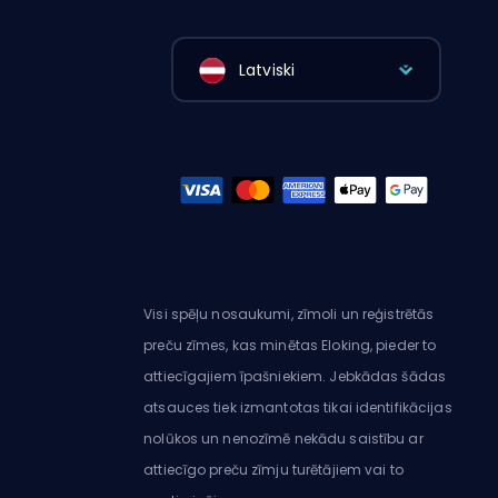
Latviski
Visi spēļu nosaukumi, zīmoli un reģistrētās
preču zīmes, kas minētas Eloking, pieder to
attiecīgajiem īpašniekiem. Jebkādas šādas
atsauces tiek izmantotas tikai identifikācijas
nolūkos un nenozīmē nekādu saistību ar
attiecīgo preču zīmju turētājiem vai to