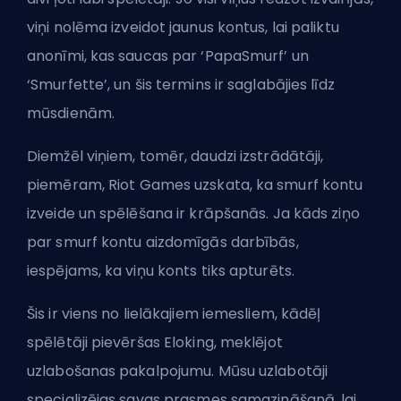
viņi nolēma izveidot jaunus kontus, lai paliktu
anonīmi, kas saucas par ‘
PapaSmurf
’ un
‘
Smurfette
’, un šis termins ir saglabājies līdz
mūsdienām.
Diemžēl viņiem, tomēr, daudzi izstrādātāji,
piemēram,
Riot Games
uzskata, ka smurf kontu
izveide un spēlēšana ir krāpšanās. Ja kāds ziņo
par smurf kontu aizdomīgās darbībās,
iespējams, ka viņu konts tiks apturēts.
Šis ir viens no lielākajiem iemesliem, kādēļ
spēlētāji pievēršas
Eloking
, meklējot
uzlabošanas pakalpojumu. Mūsu uzlabotāji
specializējas savas prasmes samazināšanā, lai