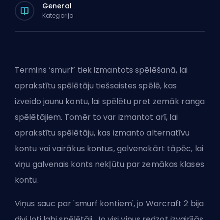
General
Kategorija
Termins ‘
smurf
’ tiek izmantots spēlēšanā, lai
aprakstītu spēlētāju tiešsaistes spēlē, kas
izveido jaunu kontu, lai spēlētu pret zemāk ranga
spēlētājiem. Tomēr to var izmantot arī, lai
aprakstītu spēlētāju, kas izmanto alternatīvu
kontu vai vairākus kontus, galvenokārt tāpēc, lai
viņu galvenais konts nekļūtu par zemākas klases
kontu.
Viņus sauc par 'smurf kontiem', jo Warcraft 2 bija
divi ļoti labi spēlētāji. Jo visi viņus redzot izvairījās,