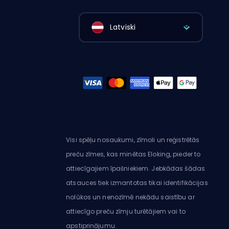
Latviski
Visi spēļu nosaukumi, zīmoli un reģistrētās
preču zīmes, kas minētas Eloking, pieder to
attiecīgajiem īpašniekiem. Jebkādas šādas
atsauces tiek izmantotas tikai identifikācijas
nolūkos un nenozīmē nekādu saistību ar
attiecīgo preču zīmju turētājiem vai to
apstiprinājumu.