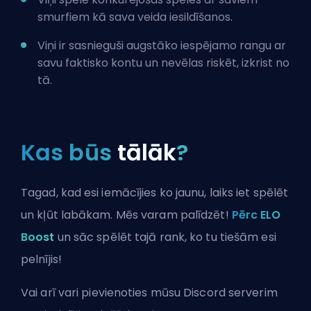
smurfiem kā sava veida iesildīšanos.
Viņi ir sasnieguši augstāko iespējamo rangu ar
savu faktisko kontu un nevēlas riskēt, izkrist no
tā.
Kas būs
tālāk
?
Tagad, kad esi iemācījies ko jaunu, laiks iet spēlēt
un kļūt labākam. Mēs varam palīdzēt!
Pērc ELO
Boost
un sāc spēlēt tajā rank, ko tu tiešām esi
pelnījis!
Vai arī vari
pievienoties mūsu Discord serverim