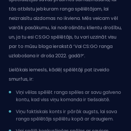
tās atbilstu jebkuram ranga spēlētājam, lai
neizraisītu aizdomas no ikviena. Mēs veicam vēl
vairāk pasākumu, lai nodrošinātu klientu drošību,
un, ja tu esi CS:GO spēlētājs, tu vari uzzināt visu
par to mūsu bloga ierakstā ‘
Vai CS:GO ranga
uzlabošana ir droša 2022. gadā?
’.
Lielākais iemesls, kādēļ spēlētāji pat izveido
smurfus, ir:
Viņi vēlas spēlēt
ranga spēles
ar savu galveno
kontu, kad viss viņu komanda ir tiešsaistē.
Viņu faktiskais konts ir pārāk augsts, lai sava
ranga spēlētājs spēlētu kopā ar draugiem.
Viņi spēlē konkurējošas spēles ar saviem