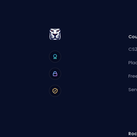
Cou
CS2
Pla
Fre
Ser
Roc