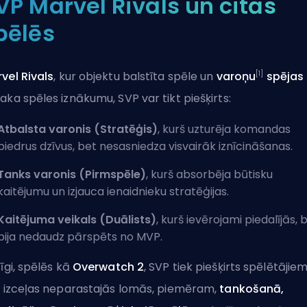
VP Marvel Rivals un citās
pēlēs
[1]
vel Rivals
, kur objektu balstīta spēle un
varoņu
spējas
aka spēles iznākumu, SVP var tikt piešķirts:
Atbalsta varonis (Stratēģis)
, kurš uzturēja komandas
biedrus dzīvus, bet nesasniedza visvairāk iznīcināšanas.
Tanks varonis (Pirmspēle)
, kurš absorbēja būtisku
kaitējumu un izjauca ienaidnieku stratēģijas.
Kaitējuma veikals (Duālists)
, kurš ievērojami piedalījās, 
bija nedaudz pārspēts no
MVP
.
zīgi, spēlēs kā
Overwatch 2
, SVP tiek piešķirts spēlētājiem
i izceļas neparastajās lomās, piemēram,
tankošanā
,