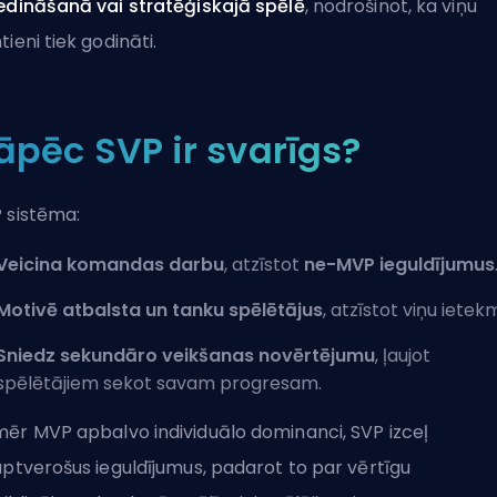
edināšanā vai stratēģiskajā spēlē
, nodrošinot, ka viņu
tieni tiek godināti.
āpēc SVP ir svarīgs?
 sistēma:
Veicina komandas darbu
, atzīstot
ne-MVP ieguldījumus
Motivē atbalsta un tanku spēlētājus
, atzīstot viņu ietekm
Sniedz sekundāro veikšanas novērtējumu
, ļaujot
spēlētājiem sekot savam progresam.
ēr MVP apbalvo individuālo dominanci, SVP izceļ
aptverošus ieguldījumus, padarot to par vērtīgu