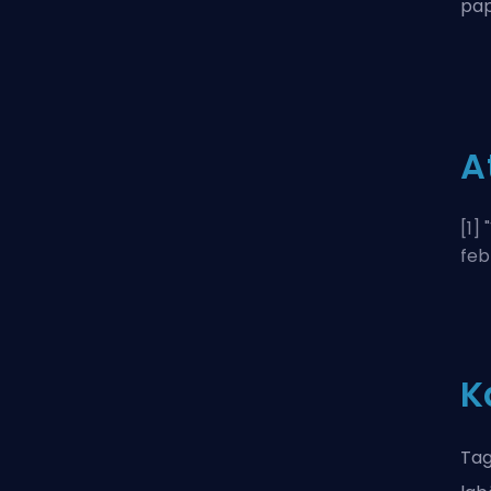
pap
A
[1] "
feb
K
Tag