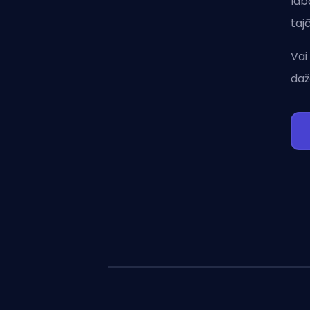
lab
taj
Vai
daž