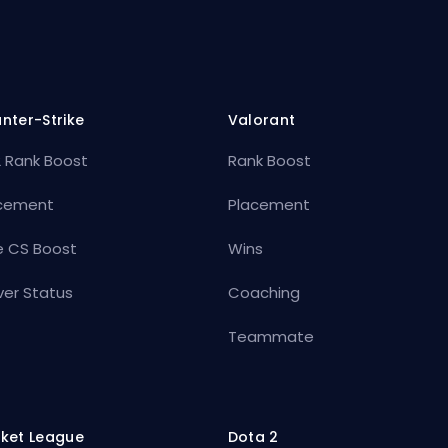
nter-Strike
Valorant
 Rank Boost
Rank Boost
cement
Placement
e CS Boost
Wins
ver Status
Coaching
Teammate
ket League
Dota 2