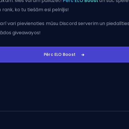
ākam. Mēs varam palīdzēt!
Pērc ELO Boost
un sāc spēlē
ā rank, ko tu tiešām esi pelnījis!
 arī vari
pievienoties mūsu Discord serverim
un piedalītie
ādos giveawayos!
Pērc ELO Boost