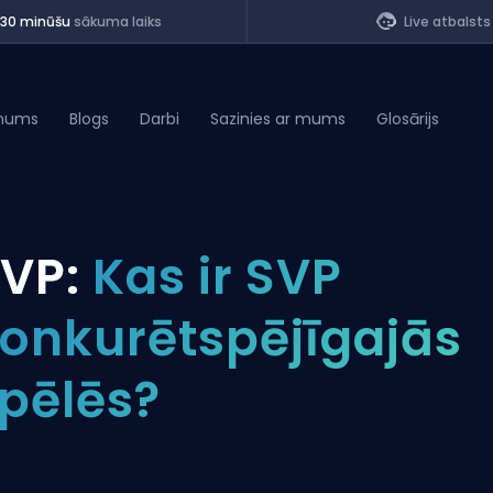
<30 minūšu
sākuma laiks
Live atbalsts
mums
Blogs
Darbi
Sazinies ar mums
Glosārijs
of Legends
VP:
Kas ir SVP
t
onkurētspējīgajās
pēlēs?