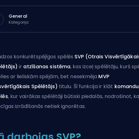
General
Kategorija
dzos konkurētspējīgos spēlēs
SVP (Otrais Visvērtīgākai
lētājs)
ir
atzīšanas sistēma
, kas izceļ spēlētāju, kurš sp
ēlies ar lieliskām spējām, bet nesekmēja
MVP
svērtīgākais Spēlētājs)
titulu. Šī funkcija ir klāt
komandu
lēs
, kur vairākas spēlētāji būtiski piedalās, nodrošinot, k
cīgas izrādīšanās netiek ignorētas.
ā darbojas SVP?