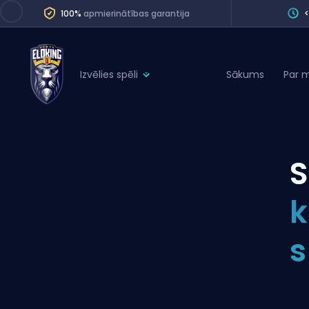
100%
apmierinātības garantija
Izvēlies spēli
Sākums
Par 
League of Legends
League 
Marvel Rivals
SERVICES
Valorant
S
Division Boos
Dota 2
Placements
k
Counter-Strike
Wins
Overwatch 2
s
Coaching
Rocket League
Path of Exile 2
Teammate