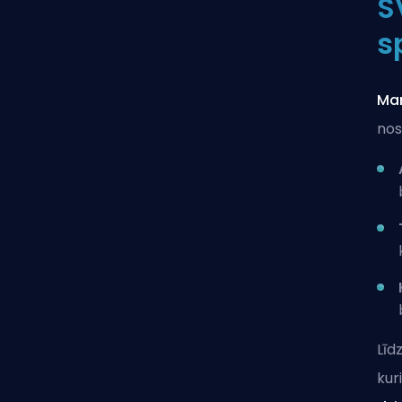
S
s
Mar
nos
Līd
kur