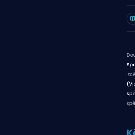
Dau
Spē
izc
(Vi
spē
spē
K