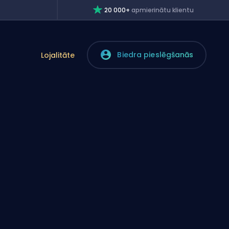
20 000+
apmierinātu klientu
Biedra pieslēgšanās
Lojalitāte