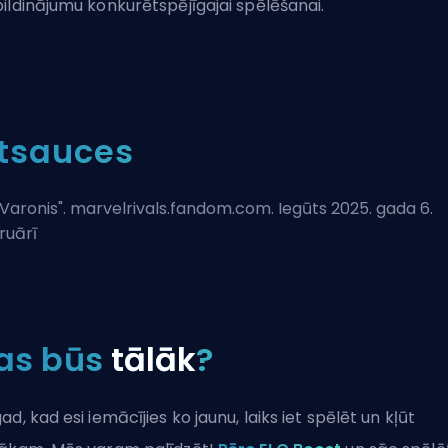
ildinājumu konkurētspējīgajai spēlēšanai.
tsauces
Varonis
". marvelrivals.fandom.com. Iegūts 2025. gada 6.
ruārī
as būs
tālāk
?
ad, kad esi iemācījies ko jaunu, laiks iet spēlēt un kļūt