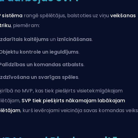
 sistēma
rangē spēlētājus, balstoties uz viņu
veikšanas
riku
, piemēram:
Izdarītais kaitējums
un
iznīcināšanas
.
Objektu kontrole un ieguldījums
.
Palīdzības un komandas atbalsts
.
Izdzīvošana un svarīgas spēles
.
ķirībā no MVP, kas tiek piešķirts visietekmīgākajam
lētājam,
SVP tiek piešķirts
nākamajam labākajam
ēlētājam
, kurš ievērojami veicināja savas komandas veiks