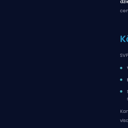
dzi
cen
K
SVP
Kam
vis