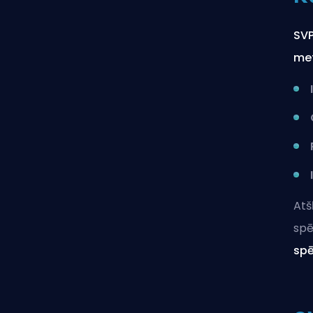
SVP
met
Atš
spē
sp