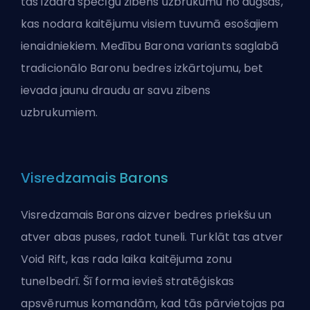
tas izdara spēcīgu zibens uzbrukumu no augšas,
kas nodara kaitējumu visiem tuvumā esošajiem
ienaidniekiem. Medību Barona variants saglabā
tradicionālo Baronu bedres izkārtojumu, bet
ievada jaunu draudu ar savu zibens
uzbrukumiem.
Visredzamais Barons
Visredzamais Barons aizver bedres priekšu un
atver abas puses, radot tuneli. Turklāt tas atver
Void Rift, kas rada laika kaitējuma zonu
tunelbedrī. Šī forma ievieš stratēģiskas
apsvērumus komandām, kad tās pārvietojas pa