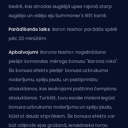
bedrē, kas atrodas augšējā upes rajonā starp
augšējo un vidējo eju Summoner's Rift kartē.
Parādīšanās laiks
: Baron Nashor parādās spēlē
pēc 20 minūtēm.
Apbalvojumi
: Barona Nashor nogalināšana
piešķir komandas mēroga bonusu "Barona roka".
Šis bonusa efekts piešķir bonusa uzbrukuma
nodarījumu, spēju jaudu, un pastiprinātu
atsaukšanos, kas ievērojami paātrina čempionu
atsaukšanos. Turklāt, tuvu esošie minioni iegūst
bonusa uzbrukuma nodarījumu un spēju jaudu,
kļūstot daudz stiprākiem. Šis bonusa efekts var
būt izšķirošs ejas grūšanā, ienaidnieka torņu