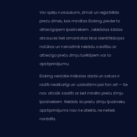
Visi spēļu nosaukumi, zīmoli un reģistrētās
preču zīmes, kas minētas Eloking, pieder to
attiecīgajiem īpašniekiem. Jebkādas šādas
atsauces tiek izmantotas tikai identifikācijas
nolūkos un nenozīmē nekādu saistību ar
attiecīgo preču zīmju turētājiem vai to
apstiprinājumu.
Eloking veidotie mākslas darbi un saturs ir
radīti neatkarīgi un uzskatāmi par fan art — tie
nav oficiāli saistīti ar šeit minēto preču zīmju
īpašniekiem. Nekāds šo preču zīmju īpašnieku
apstiprinājums nav ne izteikts, ne netieši
norādīts.