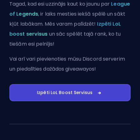
Tagad, kad esi uzzinājis kaut ko jaunu par
League
of Legends
, ir laiks mesties iekšā spēlē un sākt
kļūt labākam. Mēs varam palīdzēt!
Izpēti LoL
boost servisus
un sāc spēlēt tajā rank, ko tu
tiešām esi pelnījis!
Vai arī vari
pievienoties mūsu Discord serverim
un piedalīties dažādos giveawayos!
Izpēti LoL Boost Servisus