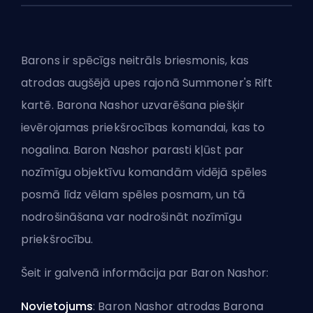
Barons ir spēcīgs neitrāls briesmonis, kas
atrodas augšējā upes rajonā
Summoner's Rift
kartē. Barona Nashor uzvarēšana piešķir
ievērojamas priekšrocības komandai, kas to
nogalina. Baron Nashor parasti kļūst par
nozīmīgu objektīvu komandām vidējā spēles
posmā līdz vēlam spēles posmam, un tā
nodrošināšana var nodrošināt nozīmīgu
priekšrocību.
Šeit ir galvenā informācija par Baron Nashor:
Novietojums
: Baron Nashor atrodas Barona