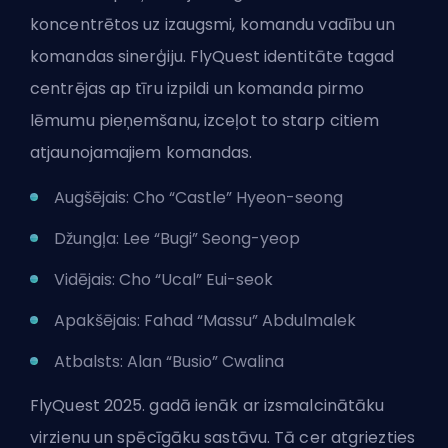
koncentrētos uz izaugsmi, komandu vadību un
komandas sinerģiju. FlyQuest identitāte tagad
centrējas ap tīru izpildi un komanda pirmo
lēmumu pieņemšanu, izceļot to starp citiem
atjaunojamajiem komandas.
Augšējais: Cho “Castle” Hyeon-seong
Džungļa: Lee “Bugi” Seong-yeop
Vidējais: Cho “Ucal” Eui-seok
Apakšējais: Fahad “Massu” Abdulmalek
Atbalsts: Alan “Busio” Cwalina
FlyQuest 2025. gadā ienāk ar izsmalcinātāku
virzienu un spēcīgāku sastāvu. Tā cer atgriezties