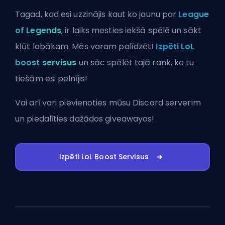
Tagad, kad esi uzzinājis kaut ko jaunu par
League
of Legends
, ir laiks mesties iekšā spēlē un sākt
kļūt labākam. Mēs varam palīdzēt!
Izpēti LoL
boost servisus
un sāc spēlēt tajā rank, ko tu
tiešām esi pelnījis!
Vai arī vari
pievienoties mūsu Discord serverim
un piedalīties dažādos giveawayos!
Izpēti LoL Boost Servisus