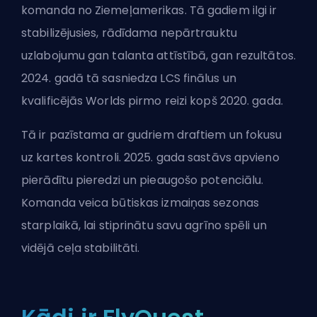
komanda no Ziemeļamerikas. Tā gadiem ilgi ir
stabilizējusies, rādīdama nepārtrauktu
uzlabojumu gan talanta attīstībā, gan rezultātos.
2024. gadā tā sasniedza LCS finālus un
kvalificējās Worlds pirmo reizi kopš 2020. gada.
Tā ir pazīstama ar gudriem draftiem un fokusu
uz kartes kontroli. 2025. gada sastāvs apvieno
pierādītu pieredzi un pieaugošo potenciālu.
Komanda veica būtiskas izmaiņas sezonas
starplaikā, lai stiprinātu savu agrīno spēli un
vidējā ceļa stabilitāti.