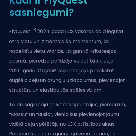
Kādi ir FlyQuest
sasniegumi?
[2]
FlyQuest
2024. gada LCS vasaras daļā ieguva
otro vietu un izmantoja šo momentum, lai
nopelnītu vietu Worlds. Lai gan tā krita ieejas
posmā, pieredze palīdzēja veidot tās pieeju
2025. gadā. Organizācija reaģēja, parakstot
augšējo ceļu un džungļu uzlabojumus, pievienojot
struktūru un elastību tās spēles stilam.
Tā arī saglabāja galvenos spēlētājus, piemēram,
“Massu” un “Busio”, vienlaikus pievienojot jaunu
vidējā ceļa spēlētāju no LCK attīstības ainas.
Personāls pieņēma jaunu galveno treneri, lai