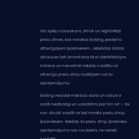
Visi spēļu nosaukumi, zīmoli un reģistrētās
preču zīmes, kas minētas Eloking, pieder to
attiecīgajiem īpašniekiem. Jebkādas šādas
atsauces tiek izmantotas tikai identifikācijas
nolūkos un nenozīmē nekādu saistību ar
attiecīgo preču zīmju turētājiem vai to
apstiprinājumu.
Eloking veidotie mākslas darbi un saturs ir
radīti neatkarīgi un uzskatāmi par fan art — tie
nav oficiāli saistīti ar šeit minēto preču zīmju
īpašniekiem. Nekāds šo preču zīmju īpašnieku
apstiprinājums nav ne izteikts, ne netieši
norādīts.