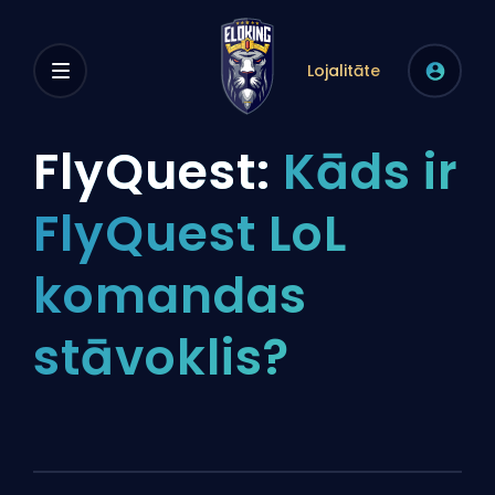
Lojalitāte
FlyQuest:
Kāds ir
FlyQuest LoL
komandas
stāvoklis?