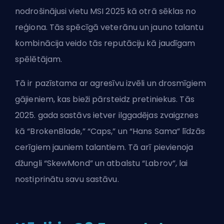
nodrošinājusi vietu MSI 2025 kā otrā sēklas no
reģiona. Tās spēcīgā veterānu un jauno talantu
kombinācija veido tās reputāciju kā jaudīgam
spēlētājam.
Tā ir pazīstama ar agresīvu izvēli un drosmīgiem
gājieniem, kas bieži pārsteidz pretiniekus. Tās
2025. gada sastāvs ietver ilggadējas zvaigznes
kā “BrokenBlade,” “Caps,” un “Hans Sama” līdzās
cerīgiem jauniem talantiem. Tā arī pievienoja
džungli “SkewMond” un atbalstu “Labrov”, lai
nostiprinātu savu sastāvu.