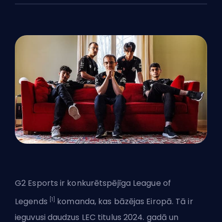
G2 Esports ir konkurētspējīga
League of
[1]
Legends
komanda, kas bāzējas Eiropā. Tā ir
ieguvusi daudzus LEC titulus 2024. gadā un