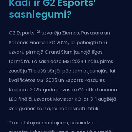
Kādi ir G2 Esports’
sasniegumi?
[2]
G2 Esports
uzvarēja Ziemas, Pavasara un
Sezonas Finālos LEC 2024, lai pabeigtu tīru
uzvaru pirmajā Grand Slam jaunajā līgas
formātā. Tā sasniedza MSI 2024 finālu, pirms
zaudēja T1 ciešā sērijā, pēc tam atjaunojās, lai
kvalificētos MSI 2025 un Esports Pasaules
Kausam. 2025. gada pavasarī G2 atkal nonāca
LEC finālā, uzvarot Movistar KOI ar 3-1 augšējā
izslēgšanas kārtā, lai nodrošinātu titulu.
Tā ir atstājusi mantojumu, sasniedzot