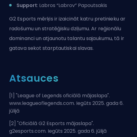
Support
: Labros “Labrov” Papoutsakis
G2 Esports mērķis ir izaicināt katru pretinieku ar
radošumu un stratēģisku dziļumu. Ar reģionālu
dominanci un atjaunotu talantu sajaukumu, tā ir
gatava sekot starptautiskai slavas.
Atsauces
[1] "
League of Legends oficiālā mājaslapa
".
www.leagueoflegends.com. Iegūts 2025. gada 6.
jūlijā
[2] "
Oficiālā G2 Esports mājaslapa
".
g2esports.com. Iegūts 2025. gada 6. jūlijā