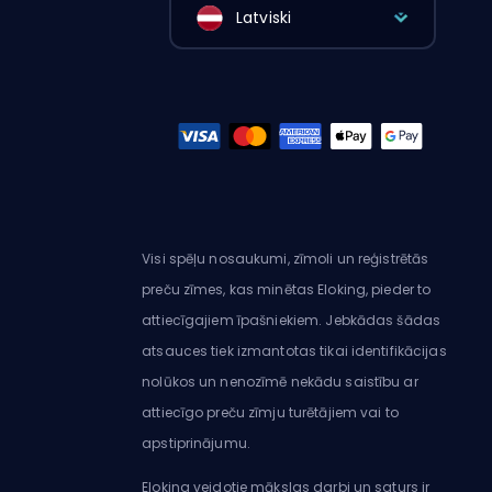
Latviski
Visi spēļu nosaukumi, zīmoli un reģistrētās
preču zīmes, kas minētas Eloking, pieder to
attiecīgajiem īpašniekiem. Jebkādas šādas
atsauces tiek izmantotas tikai identifikācijas
nolūkos un nenozīmē nekādu saistību ar
attiecīgo preču zīmju turētājiem vai to
apstiprinājumu.
Eloking veidotie mākslas darbi un saturs ir