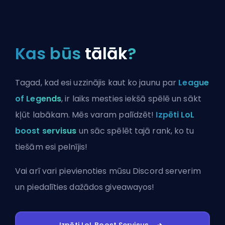
Kas būs
tālāk
?
Tagad, kad esi uzzinājis kaut ko jaunu par
League
of Legends
, ir laiks mesties iekšā spēlē un sākt
kļūt labākam. Mēs varam palīdzēt!
Izpēti LoL
boost servisus
un sāc spēlēt tajā rank, ko tu
tiešām esi pelnījis!
Vai arī vari
pievienoties mūsu Discord serverim
un piedalīties dažādos giveawayos!
Izpēti LoL Boost Servisus