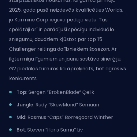
starptautiskos notikumus, lai gan tā pirmajā
2025. gada pusē neizdevās kvalificēties Worlds,
jo Karmine Corp ieguva pēdējo vietu. Tās
spēlētāji arī ir parādījuši spēcīgu individuālo
sniegumu, daudziem kļūstot par top 15
Challenger reitinga dalībniekiem šosezon. Ar
ilgtermiņa līgumiem un jaunu sastāva sinerģiju,
G2 piedalās turnīros kā aprēķināts, bet agresīvs
konkurents.
Top
: Sergen “BrokenBlade” Çelik
Jungle
: Rudy “SkewMond” Semaan
Mid
: Rasmus “Caps” Borregaard Winther
Bot
: Steven “Hans Sama” Liv