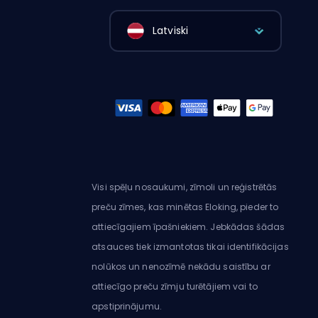
Latviski
Visi spēļu nosaukumi, zīmoli un reģistrētās
preču zīmes, kas minētas Eloking, pieder to
attiecīgajiem īpašniekiem. Jebkādas šādas
atsauces tiek izmantotas tikai identifikācijas
nolūkos un nenozīmē nekādu saistību ar
attiecīgo preču zīmju turētājiem vai to
apstiprinājumu.