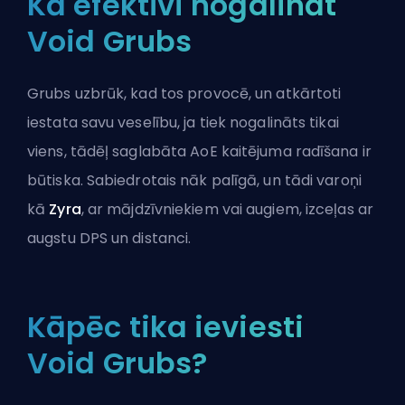
Kā efektīvi nogalināt
Void Grubs
Grubs uzbrūk, kad tos provocē, un atkārtoti
iestata savu veselību, ja tiek nogalināts tikai
viens, tādēļ saglabāta
AoE
kaitējuma radīšana ir
būtiska. Sabiedrotais nāk palīgā, un tādi varoņi
kā
Zyra
, ar mājdzīvniekiem vai augiem, izceļas ar
augstu DPS un distanci.
Kāpēc tika ieviesti
Void Grubs?