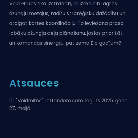
Void Grubs tika izstrādāti, lai izmainītu agros
džungļu metajus, radītu stratēģisku dažādību un
atalgot kartes koordināciju. To ieviešana prasa
labāku džungļa ceļa plānošanu, joslas prioritāti
un komandas sinerģiju, pat zema
Elo
gadījumā.
Atsauces
[1] "
Voidmites
". lol.fandom.com. Iegūts 2025. gada
27. maijā