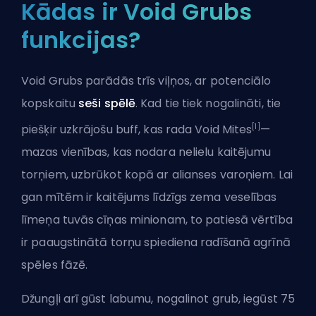
Kādas ir Void Grubs
funkcijas?
Void Grubs parādās trīs viļņos, ar potenciālo
kopskaitu
seši spēlē
. Kad tie tiek nogalināti, tie
[1]
piešķir uzkrājošu
buff
, kas rada Void Mites
—
mazas vienības, kas nodara nelielu kaitējumu
torņiem, uzbrūkot kopā ar alianses varoņiem. Lai
gan mītēm ir kaitējums līdzīgs zema veselības
līmeņa tuvās cīņas minionam, to patiesā vērtība
ir paaugstinātā torņu spiediena radīšanā agrīnā
spēles fāzē.
Džungļi arī gūst labumu, nogalinot grub, iegūst 75