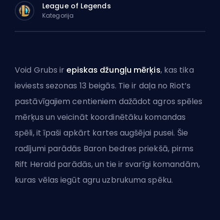
League of Legends
Kategorija
Void Grubs ir
episkas džungļu mērķis
, kas tika
ieviests sezonas 13 beigās. Tie ir daļa no Riot’s
pastāvīgajiem centieniem dažādot agros spēles
mērķus un veicināt koordinētāku komandas
spēli, it īpaši apkārt kartes augšējai pusei. Šie
radījumi parādās Baron bedres priekšā, pirms
Rift Herald parādās, un tie ir svarīgi komandām,
kuras vēlas iegūt agru uzbrukuma spēku.