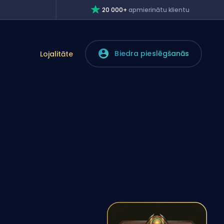
20 000+
apmierinātu klientu
Biedra pieslēgšanās
Lojalitāte