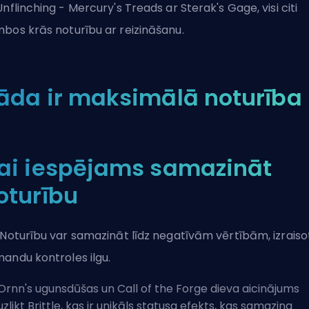
Unflinching - Mercury's Treads ar Sterak's Gage, visi citi
bos krās noturību ar reizināšanu.
āda ir maksimālā noturība
ai iespējams samazināt
oturību
 Noturību var samazināt līdz negatīvām vērtībām, izraiso
andu kontroles ilgu.
Ornn's ugunsdūšas un Call of the Forge dieva aicinājums
uzlikt Brittle, kas ir unikāls statusa efekts, kas samazina