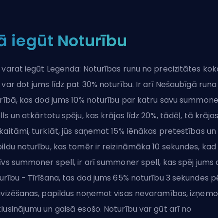
ā iegūt Noturību
 varat iegūt Legenda: Noturības runu no precizitātes kok
 var dot jums līdz pat 30% noturību. Ir arī Nešaubīgā runa
urībā, kas dod jums 10% noturību par katru savu
summone
lls
un atkārtotu spēju, kas krājas līdz 20%, tādēļ, tā krāja
kaitāmi, turklāt, jūs saņemat 15% lēnākas pretestības un
ildu noturību, kas tomēr ir reizināmāka 10 sekundes, kad
īvs summoner spell, ir arī summoner spell, kas spēj jums 
urību - Tīrīšana, tas dod jums 65% noturību 3 sekundes p
ivizēšanas, papildus noņemot visas nevaramības, izņemo
lusinājumu un gaisā esošo. Noturību var gūt arī no