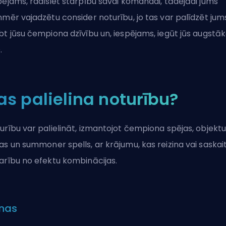
pējams, radīsiet starpību savai komandai, tādējādi jums
nmēr vajadzētu consider noturību, jo tas var palīdzēt jum
bt jūsu čempiona dzīvību un, iespējams, iegūt jūs augstā
O
.
as palielina noturību?
urību var palielināt, izmantojot
čempiona
spējas, objektu
as un
summoner spells
, ar krājumu, kas reizina vai saskai
arību no efektu kombinācijas.
nas