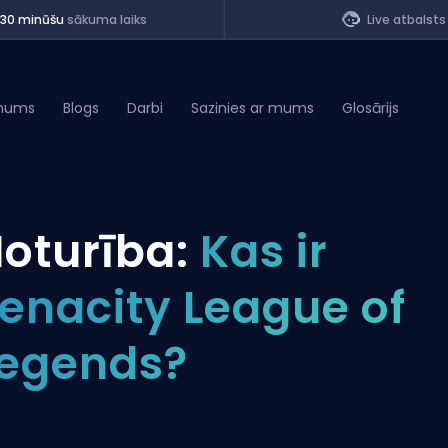
<30 minūšu
sākuma laiks
Live atbalsts
mums
Blogs
Darbi
Sazinies ar mums
Glosārijs
of Legends
oturība:
Kas ir
t
enacity League of
egends?