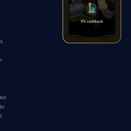
a,
r
s
dot
ēc
t