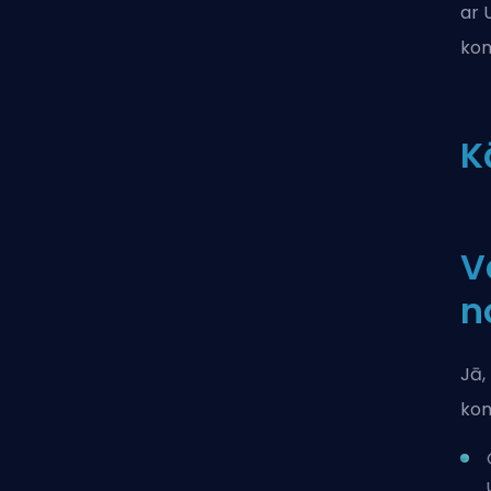
ar 
kom
K
V
n
Jā,
kom