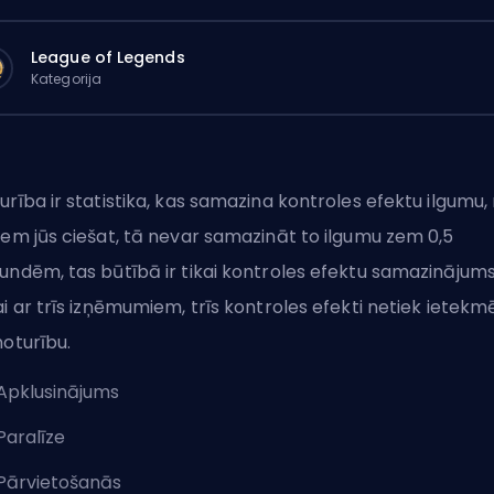
League of Legends
Kategorija
urība ir statistika, kas samazina kontroles efektu ilgumu,
iem jūs ciešat, tā nevar samazināt to ilgumu zem 0,5
undēm, tas būtībā ir tikai kontroles efektu samazinājums
ai ar trīs izņēmumiem, trīs kontroles efekti netiek ietekmē
noturību.
Apklusinājums
Paralīze
Pārvietošanās