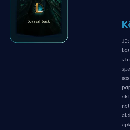
K
Jūs
kas
izt
spe
sas
pap
akt
not
akt
apk