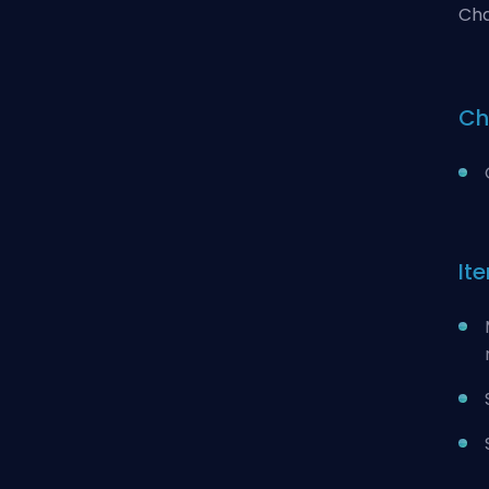
Cha
Ch
It