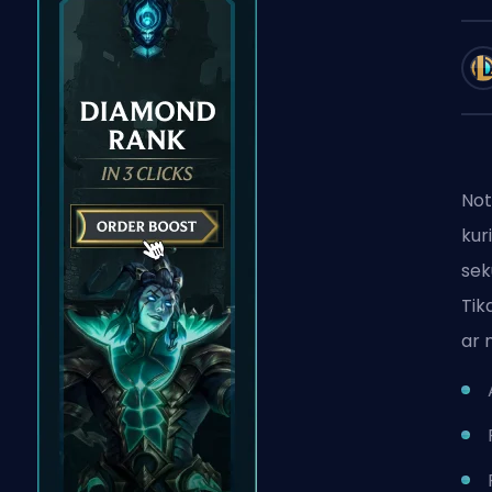
Not
kur
sek
Tik
ar 