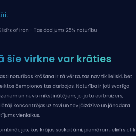
īri:
Elixīrs of Iron - Tas dod jums 25% noturību
ā šie virkne var krāties
asti noturības krāšana ir tā vērta, tas nav tik lieliski, bet
eiktos
čempionos
tas darbojas. Noturība ir ļoti svarīga
izeriem un nevis mīkstinātājiem, jo, ja tu esi bruizers,
lētāji koncentrējas uz tevi un tev jāizdzīvo un jānodara
tījums vienlaikus.
kombinācijas, kas krājas saskaitāmi, piemēram, elixīrs of I