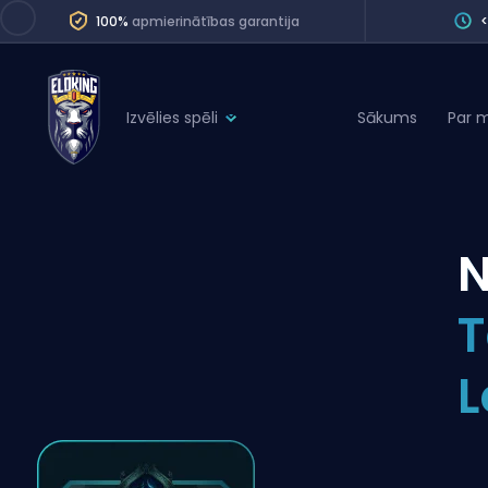
100%
apmierinātības garantija
Izvēlies spēli
Sākums
Par 
League of Legends
League 
Marvel Rivals
SERVICES
Valorant
N
Division Boos
Dota 2
Placements
T
Counter-Strike
Wins
Overwatch 2
L
Coaching
Rocket League
Path of Exile 2
Teammate