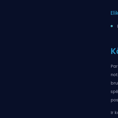
Elik
K
Par
not
bru
spē
pos
Ir 