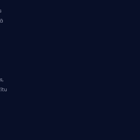
s
kā
s,
tītu