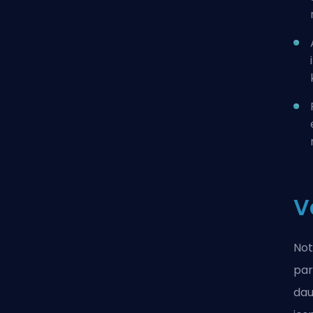
V
Notu
par
dau