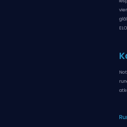
ies
vie
glā
EL
K
Not
run
atk
Ru