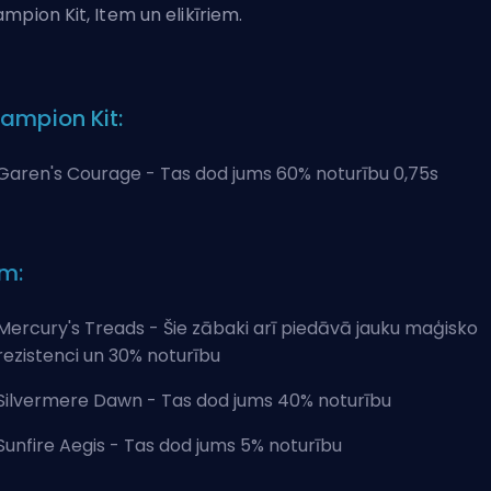
mpion Kit, Item un elikīriem.
ampion Kit:
Garen's Courage - Tas dod jums 60% noturību 0,75s
em:
Mercury's Treads - Šie zābaki arī piedāvā jauku maģisko
rezistenci un 30% noturību
Silvermere Dawn - Tas dod jums 40% noturību
Sunfire Aegis - Tas dod jums 5% noturību