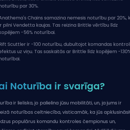
noturību par 30%.
Anathema's Chains samazina nemesis noturību par 20%, 
ir pilni Vendetta kaujas. Tas reizina Brittle vērtību līdz
kopējiem -56% noturībai.
Rift Scuttler ir -100 noturību, dubultojot komandas kontro
efektus uz viņu. Tas saskaitās ar Brittle līdz kopējiem -130
noturībai.
ai Noturība ir svarīga?
rība ir lieliska, jo palielina jūsu mobilitāti, un, ja jums ir
eizā noturības celtniecība, visticamāk, ka jūs apklusināsi
dzus populārus komandu kontroles čempionus un,