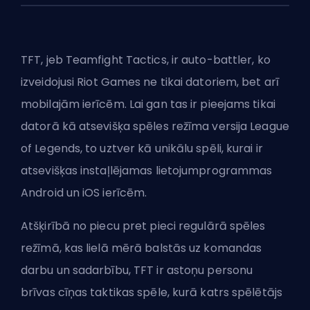
TFT, jeb Teamfight Tactics, ir auto-battler, ko
izveidojusi
Riot Games
ne tikai datoriem, bet arī
mobilajām ierīcēm. Lai gan tas ir pieejams tikai
datorā kā atsevišķa spēles režīma versija League
of Legends, to uztver kā unikālu spēli, kurai ir
atsevišķas instaļlējamas lietojumprogrammas
Android un iOS ierīcēm.
Atšķirībā no piecu pret pieci regulārā spēles
režīmā, kas lielā mērā balstās uz komandas
darbu un sadarbību, TFT ir astoņu personu
brīvas cīņas taktikas spēle, kurā katrs spēlētājs