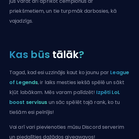
jūs varat arī aprīkot čempionus ar
priekšmetiem, un tie turpmāk darbosies, kā
vajadzīgs.
Kas būs
tālāk
?
Tagad, kad esi uzzinājis kaut ko jaunu par
League
of Legends
, ir laiks mesties iekšā spēlē un sākt
kļūt labākam. Mēs varam palīdzēt!
Izpēti LoL
boost servisus
un sāc spēlēt tajā rank, ko tu
tiešām esi pelnījis!
Vai arī vari
pievienoties mūsu Discord serverim
un piedalīties dažādos giveawayos!