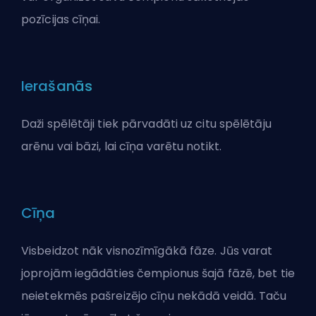
pozīcijas cīņai.
Ierašanās
Daži spēlētāji tiek pārvadāti uz citu spēlētāju
arēnu vai bāzi, lai cīņa varētu notikt.
Cīņa
Visbeidzot nāk visnozīmīgākā fāze. Jūs varat
joprojām iegādāties čempionus šajā fāzē, bet tie
neietekmēs pašreizējo cīņu nekādā veidā. Taču