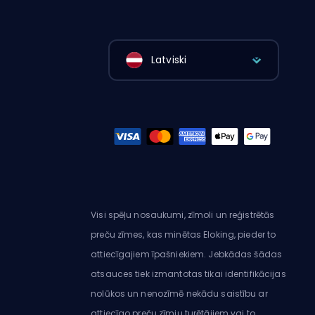
Latviski
Visi spēļu nosaukumi, zīmoli un reģistrētās
preču zīmes, kas minētas Eloking, pieder to
attiecīgajiem īpašniekiem. Jebkādas šādas
atsauces tiek izmantotas tikai identifikācijas
nolūkos un nenozīmē nekādu saistību ar
attiecīgo preču zīmju turētājiem vai to