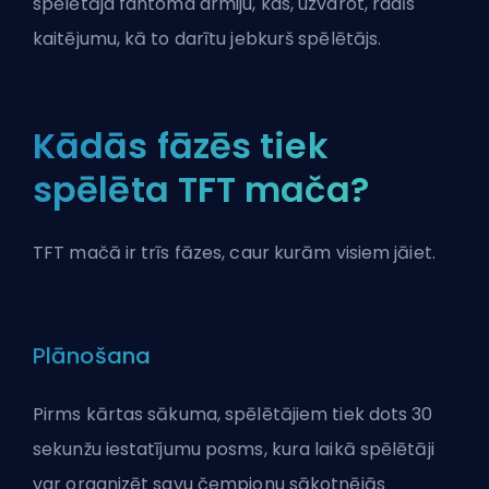
spēlētāja fantoma armiju, kas, uzvarot, radīs
kaitējumu, kā to darītu jebkurš spēlētājs.
Kādās fāzēs tiek
spēlēta TFT mača?
TFT mačā ir trīs fāzes, caur kurām visiem jāiet.
Plānošana
Pirms kārtas sākuma, spēlētājiem tiek dots 30
sekunžu iestatījumu posms, kura laikā spēlētāji
var organizēt savu čempionu sākotnējās