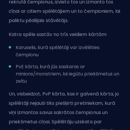
rekrutē čempionus, izvieto tos un izmanto tos
cīņai ar citiem spēlētājiem un to čempioniem, lai
paliktu pēdējais stāvētājs.
Katra spēle sastāv no trīs veidiem kārtām:
Karuselis, kurā spēlētāji var izvēlēties
čempionu
PvE kārta, kurā jūs saskaras ar
minions/monstriem, lai iegūtu priekšmetus un
zeltu
Un, visbeidzot, PvP kārta, kas ir galvenā kārta, jo
spēlētāji nejauši tiks piešķirti pretiniekam, kurā
viņi izmantos savus sakrātos čempionus un
priekšmetus cīņai. Spēlētāju uzskata par