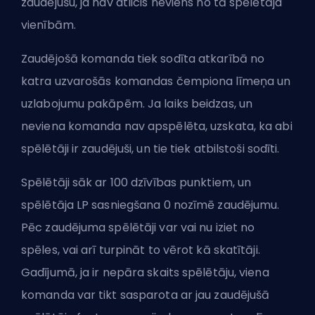
zaudējušu, ja nav atlicis neviens no tā spēlētāja
vienībām.
Zaudējošā komanda tiek sodīta atkarībā no
katra uzvarošās komandas čempiona līmeņa un
uzlabojumu pakāpēm. Ja laiks beidzas, un
neviena komanda nav apspēlēta, uzskata, ka abi
spēlētāji ir zaudējuši, un tie tiek atbilstoši sodīti.
Spēlētāji sāk ar 100 dzīvības punktiem, un
spēlētāja LP sasniegšana 0 nozīmē zaudējumu.
Pēc zaudējuma spēlētāji var vai nu iziet no
spēles, vai arī turpināt to vērot kā skatītāji.
Gadījumā, ja ir nepāra skaits spēlētāju, viena
komanda var tikt sasparota ar jau zaudējušā