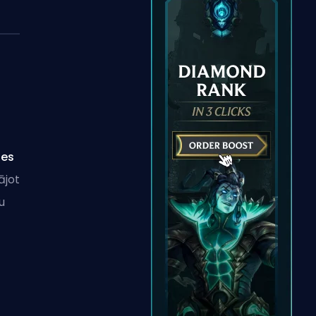
les
ājot
u