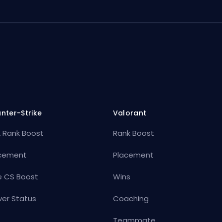
nter-Strike
Valorant
 Rank Boost
Rank Boost
cement
Placement
e CS Boost
Wins
ver Status
Coaching
Teammate