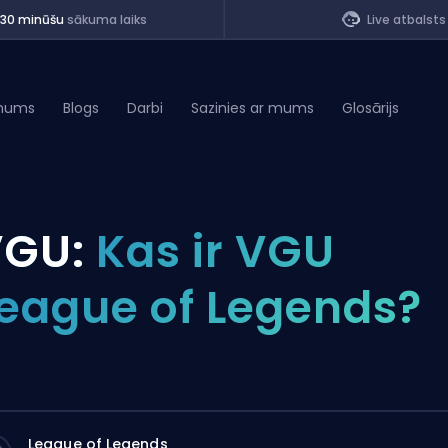
<30 minūšu
sākuma laiks
Live atbalsts
mums
Blogs
Darbi
Sazinies ar mums
Glosārijs
of Legends
VGU:
Kas ir VGU
t
eague of Legends?
League of Legends