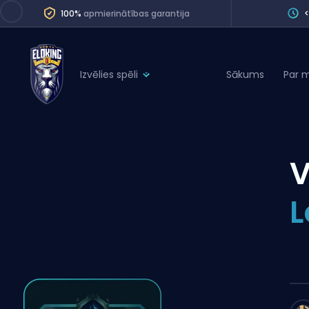
100%
apmierinātības garantija
Izvēlies spēli
Sākums
Par 
League of Legends
League 
Marvel Rivals
SERVICES
Valorant
Division Boos
Dota 2
Placements
L
Counter-Strike
Wins
Overwatch 2
Coaching
Rocket League
Path of Exile 2
Teammate