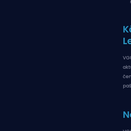
K
L
VGU
akt
čem
paš
N