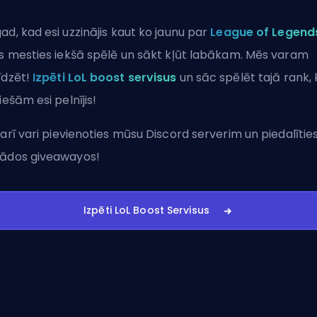
ad, kad esi uzzinājis kaut ko jaunu par
League of Legend
ks mesties iekšā spēlē un sākt kļūt labākam. Mēs varam
īdzēt!
Izpēti LoL boost servisus
un sāc spēlēt tajā rank, 
tiešām esi pelnījis!
 arī vari
pievienoties mūsu Discord serverim
un piedalītie
ādos giveawayos!
Izpēti LoL Boost Servisus