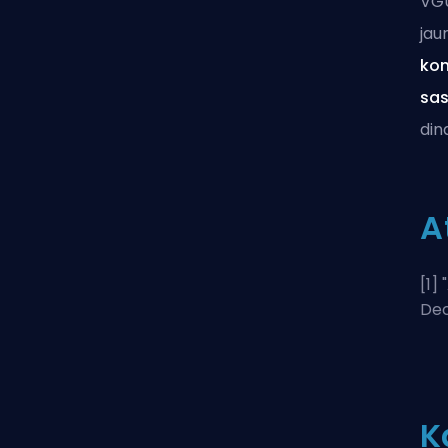
VGU
jau
kon
sa
din
A
[1] "
Dec
K