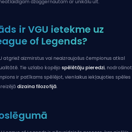
neatlaidīgam džaggernautam ar unikālu
ult
.
āds ir VGU ietekme uz
eague of Legends?
 atgriež aizmirstus vai neaizraujošus čempionus atkal
ualitātē. Tie uzlabo kopējo
spēlētāju pieredzi
, nodrošinot
pions ir patīkams spēlējot, vienlaikus iekļaujoties spēles
reizējā
dizaina filozofijā
.
oslēgumā