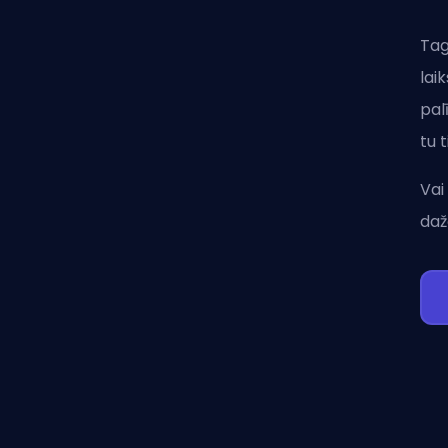
Tag
lai
pal
tu 
Vai
daž