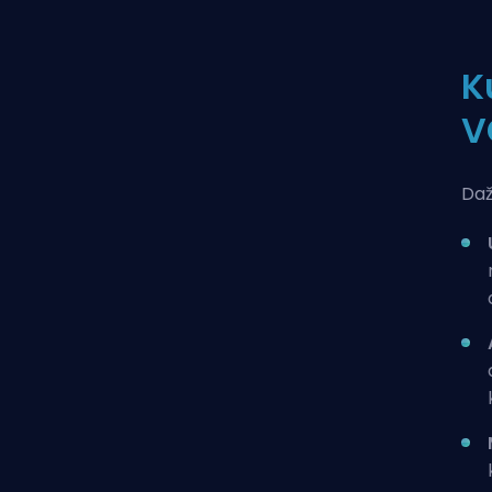
K
V
Daž