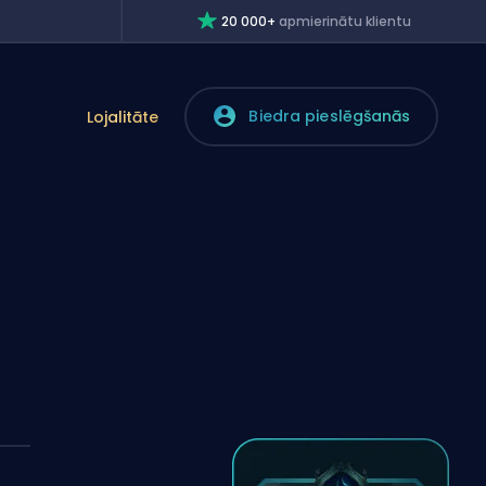
20 000+
apmierinātu klientu
Biedra pieslēgšanās
Lojalitāte