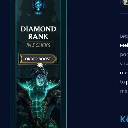
Lea
Mek
pār
viz
me
to
met
K