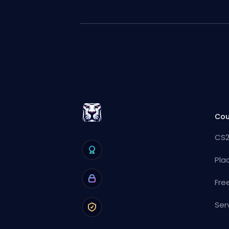
Cou
CS2
Pla
Fre
Ser