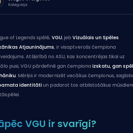
Kategorija
gue of Legends spēlē,
VGU
, jeb
Vizuālais un Spēles
ānikas Atjauninājums
, ir visaptverošs čempiona
veidojums. Atšķirībā no
ASU
, kas koncentrējas tikai uz
uālo pusi, VGU pārdefinē gan čempiona
izskatu, gan spē
hāniku
. Mērķis ir modernizēt vecākus čempionus, saglab
pamata identitāti
un padarot tos atbilstošākus mūsdien
āspēlei.
āpēc VGU ir svarīgi?