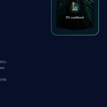
n
lstu
es.
iona