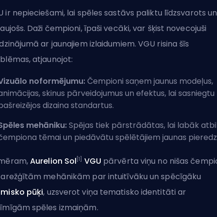
 ir nepieciešami, lai spēles sastāvs paliktu līdzsvarots u
raujošs. Daži čempioni, īpaši vecāki, var šķist novecojuši
īdzinājumā ar jaunajiem izlaidumiem. VGU risina šīs
blēmas, atjaunojot:
Vizuālo noformējumu:
Čempioni saņem jaunus modeļus,
animācijas,
skinus
pārveidojumus un efektus, lai sasniegtu
pašreizējos dizaina standartus.
Spēles mehāniku:
Spējas tiek pārstrādātas, lai labāk atbi
čempiona tēmai un piedāvātu spēlētājiem jaunas pieredz
[1]
emēram,
Aurelion Sol
VGU
pārvērta viņu no nišas čemp
sarežģītām mehānikām par intuitīvāku un spēcīgāku
misko pūķi
, uzsverot viņa tematisko identitāti ar
īmīgām spēles izmaiņām.