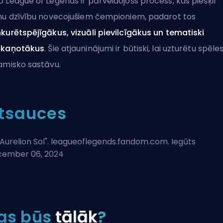
 League of Legends ir pārveidojošs process, kas piešķir
nu dzīvību novecojušiem čempioniem, padarot tos
kurētspējīgākus, vizuāli pievilcīgākus un tematiski
skaņotākus
. Šie atjauninājumi ir būtiski, lai uzturētu spēle
amisko sastāvu.
tsauces
Aurelion Sol
". leagueoflegends.fandom.com. Iegūts
ember 06, 2024
as būs
tālāk
?