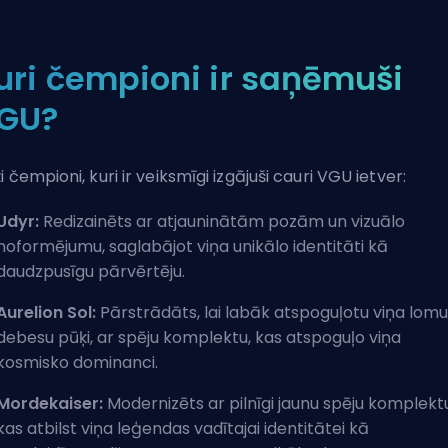
uri čempioni ir saņēmuši
GU?
i čempioni, kuri ir veiksmīgi izgājuši cauri VGU ietver:
Udyr:
Redizainēts ar atjauninātām pozām un vizuālo
noformējumu, saglabājot viņa unikālo identitāti kā
daudzpusīgu pārvērtēju.
Aurelion Sol:
Pārstrādāts, lai labāk atspoguļotu viņa lomu
debesu pūķi, ar spēju komplektu, kas atspoguļo viņa
kosmisko dominanci.
Mordekaiser:
Modernizēts ar pilnīgi jaunu spēju komplekt
kas atbilst viņa leģendas vadītajai identitātei kā