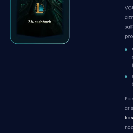
VGU
aiz
sal
pro
Pi
ar 
kos
noz